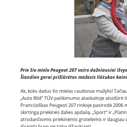
Prie šio mielo Peugeot 207 vairo dažniausiai išv
Šiandien gerai prižiūrėtas mažasis liūtukas kainu
Ak, koks dailus šis mielas raudonas mažylis! Tači
„Auto Bild“ TÜV patikimumo ataskaitoje atsidūrė t
Prancūziškas Peugeot 207 rinkoje pasirodė 2006 me
skirtingą priekinės dalies apdailą. „Sport“ ir „Pl
atrodančiomis priekinėmis grotelėmis ir daugiau c
išvaizda buvo ne tokia iššaukianti.