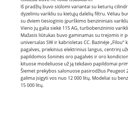
Iš pradžių buvo siūlomi variantai su keturių cilind
dyzeliniu varikliu su kietųjų dalelių filtru. Vėliau
su dviem tiesioginio įpurškimo benzininiais varikli
Vieno jų galia siekė 115 AG, turbobenzininio varikl
Mažasis liūtukas buvo gaminamas su trejomis ir 
universalas SW ir kabrioletas CC. Bazinėje „Filou“
pagalves, priekinius elektrinius langus, centrinį u
papildomos šoninės oro pagalvės ir oro kondicioni
kituose modeliuose už ją tekdavo papildomai primo
Šiemet prekybos salonuose pasirodžius Peugeot 20
galima įsigyti vos nuo 12 000 litų. Modeliai su benz
15 000 litų.