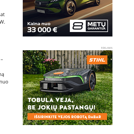
pat
MW.
REKLAMA
 –
ną
 nuo