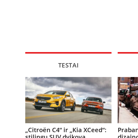
TESTAI
„Citroën C4“ ir „Kia XCeed“:
Praban
stilingų SUV dvikova
dizain