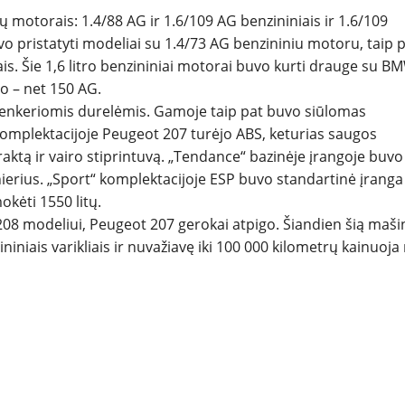
rų motorais: 1.4/88 AG ir 1.6/109 AG benzininiais ir 1.6/109
 buvo pristatyti modeliai su 1.4/73 AG benzininiu motoru, taip 
ais. Šie 1,6 litro benzininiai motorai buvo kurti drauge su B
io – net 150 AG.
penkeriomis durelėmis. Gamoje taip pat buvo siūlomas
 komplektacijoje Peugeot 207 turėjo ABS, keturias saugos
žraktą ir vairo stiprintuvą. „Tendance“ bazinėje įrangoje buvo
erius. „Sport“ komplektacijoje ESP buvo standartinė įranga
kėti 1550 litų.
8 modeliui, Peugeot 207 gerokai atpigo. Šiandien šią maši
ininiais varikliais ir nuvažiavę iki 100 000 kilometrų kainuoja