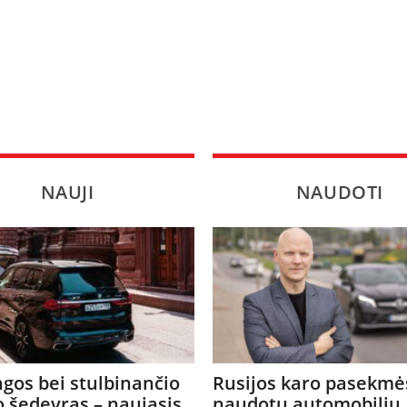
NAUJI
NAUDOTI
gos bei stulbinančio
Rusijos karo pasekmė
o šedevras – naujasis
naudotų automobilių