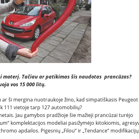
NAUDOTI
REPORTAŽAI
SPORTAS
PATARIMAI
ysi moterį. Tačiau ar patikimas šis naudotas prancūzas?
ĮVAIRENYBĖS
oja vos 15 000 litų.
au ar ši mergina nuotraukoje žino, kad simpatiškasis Peugeot
ik 111 vietoje tarp 127 automobilių?
tais. Jau gamybos pradžioje šie mažieji prancūzai turėjo
atinum“ komplektacijos modeliai pasižymėjo kitokiomis, agresy
hromo apdailos. Pigesnių „Filou“ ir „Tendance“ modifikacijų