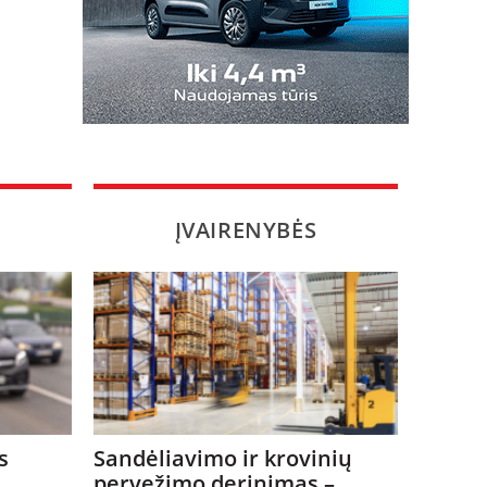
ĮVAIRENYBĖS
s
Sandėliavimo ir krovinių
pervežimo derinimas –