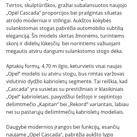
Tvirtos, skulptūriškos, gražiai subalansuotos naujojo
„Opel Cascada” proporcijos bei prailgintas siluetas
atrodo moderniai ir stilingai. Aukštos kokybės
sulankstomas stogas pabrėžia automobilio subtilią
eleganciją. Šis modelis skirtas žmonėms, turintiems
skonį ir didelių lūkesčių bei norintiems važiuojant
mėgautis atviru dangumi sulankstomo stogo dėka.
Aptakių formų, 4,70 m ilgio, keturvietis visai naujas
„Opel” modelis su atviru stogu, bus rimtas varžovas
vidutinio dydžio kabrioletų segmente. Tai reiškia, kad
„Cascada“ yra susietas su prestižiniais ir klasikiniais
„Opel“ kabrioletais, pavyzdžiui šeštojo ir septintojo
dešimtmečio „Kapitan“ bei „Rekord“ variantais, labiau
nei su pastarųjų dešimtmečių kabrioletų modeliais.
Daugybė modernios įrangos bei funkcijų, esančių
naujame „Opel Cascada”, pabrėžia aukšto lygio