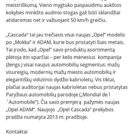
meistriškumą. Vieno mygtuko paspaudimu aukštos
kokybės minkšto audinio stogas gali būti sklandžiai
atidaromas net ir važiuojant 50 km/h greičiu.
„Cascada“ tai jau trečiasis visai naujas „Opel“ modelis
po „Mokka” ir ADAM, kurie bus pristatyti šiais metais.
Tai įrodo, kad „Opel“ savo produktų asortimentą
plėtoja itin sparčiai – per kelis mėnesius kompanija
įžengs į visai naujus automobilių segmentus: mažų
visureigių, modernių mažų miesto automobilių ir
elegantiškų vidutinio dydžio kabrioletų. Vis tiktai,
plačiai auditorijai naujas kabrioletas nebus pristatytas
Paryžiaus automobilių parodoje („Mondial de l
´Automobile”). Čia savo premjerą pažymės naujas
„Opel ADAM“. Naujojo „Opel Cascada“ prekybos
pradžia numatyta 2013 m. pradžioje.
Kontaktai