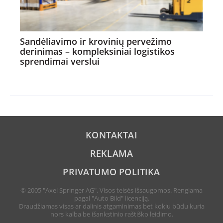
Sandėliavimo ir krovinių pervežimo
derinimas – kompleksiniai logistikos
sprendimai verslui
KONTAKTAI
REKLAMA
PRIVATUMO POLITIKA
© 2005 "Axel Springer AG". Visos teisės išsaugomos. Rengiama
pagal "Auto Bild" licenciją.
Draudžiamas visas ar dalinis atgaminimas bet kokiu būdu kuria
nors kalba be išankstinio raštiško leidimo.