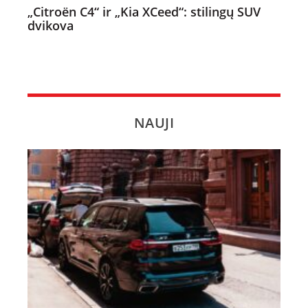
„Citroën C4“ ir „Kia XCeed“: stilingų SUV
dvikova
NAUJI