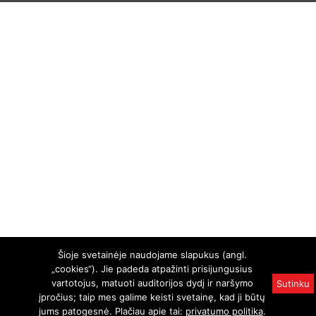
Šioje svetainėje naudojame slapukus (angl.
„cookies“). Jie padeda atpažinti prisijungusius
vartotojus, matuoti auditorijos dydį ir naršymo
Sutinku
įpročius; taip mes galime keisti svetainę, kad ji būtų
jums patogesnė. Plačiau apie tai:
privatumo politika
.