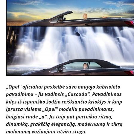
NAUJIENOS
TESTAI
NAUJI
NAUDOTI
REPORTAŽAI
„Opel” oficialiai paskelbė savo naujojo kabrioleto
SPORTAS
pavadinimą – jis vadinsis „Cascada“. Pavadinimas
kilęs iš ispaniško žodžio reiškiančio krioklys ir kaip
įprasta visiems „Opel” modelių pavadinimams,
PATARIMAI
baigiasi raide „a”. Jis taip pat perteikia ritmą,
dinamiką, grakščią eleganciją, modernumą ir tikrą
ĮVAIRENYBĖS
malonumą važiuojant atviru stogu.