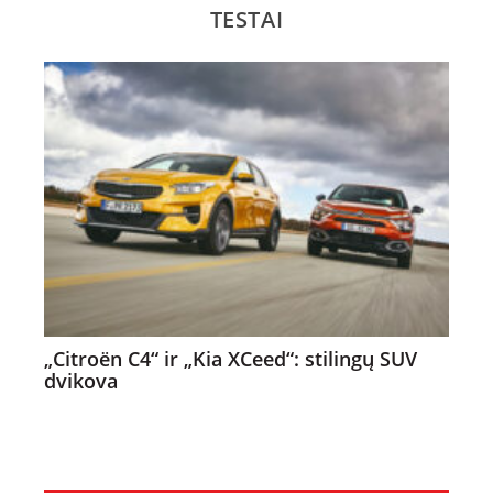
TESTAI
„Citroën C4“ ir „Kia XCeed“: stilingų SUV
dvikova