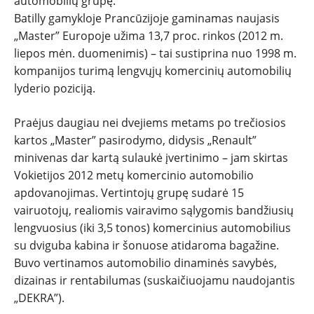
automobilių grupę.
ĮVAIRENYBĖS
Batilly gamykloje Prancūzijoje gaminamas naujasis
„Master” Europoje užima 13,7 proc. rinkos (2012 m.
liepos mėn. duomenimis) – tai sustiprina nuo 1998 m.
kompanijos turimą lengvųjų komercinių automobilių
lyderio poziciją.
Praėjus daugiau nei dvejiems metams po trečiosios
kartos „Master” pasirodymo, didysis „Renault”
minivenas dar kartą sulaukė įvertinimo – jam skirtas
Vokietijos 2012 metų komercinio automobilio
apdovanojimas. Vertintojų grupę sudarė 15
vairuotojų, realiomis vairavimo sąlygomis bandžiusių
lengvuosius (iki 3,5 tonos) komercinius automobilius
su dviguba kabina ir šonuose atidaroma bagažine.
Buvo vertinamos automobilio dinaminės savybės,
dizainas ir rentabilumas (suskaičiuojamu naudojantis
„DEKRA”).