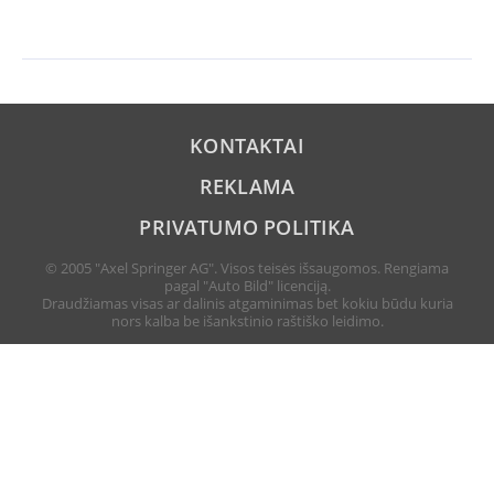
KONTAKTAI
REKLAMA
PRIVATUMO POLITIKA
© 2005 "Axel Springer AG". Visos teisės išsaugomos. Rengiama
pagal "Auto Bild" licenciją.
Draudžiamas visas ar dalinis atgaminimas bet kokiu būdu kuria
nors kalba be išankstinio raštiško leidimo.