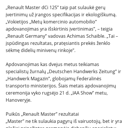
„Renault Master dCi 125” taip pat sulaukė gerų
įvertinimų už įrangos specifikacijas ir ekologiškumą.
„Vokietijos „Metų komercinio automobilio”
apdovanojimas yra išskirtinis įvertinimas”, – teigia
„Renault Germany” vadovas Achimas Schaible. „Tai –
įspūdingas rezultatas, pratęsiantis prekės ženklo
sėkmę didelių minivenų rinkoje”.
Apdovanojimas kas dvejus metus teikiamas
specialistų žurnalų „Deutschen Handwerks Zeitung” ir
„Handwerk Magazin”, globojamų Federalinės
transporto ministerijos. Šiais metais apdovanojimų
ceremonija vyko rugsėjo 21 d. „IAA Show” metu,
Hanoveryje.
Puikūs „Renault Master” rezultatai
„Master” ne tik sulaukia pagyrų iš vairuotojų, bet ir yra