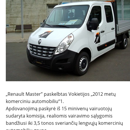
NAUJIENOS
TESTAI
NAUJI
NAUDOTI
REPORTAŽAI
„Renault Master” paskelbtas Vokietijos „2012 metų
SPORTAS
komerciniu automobiliu“1.
Apdovanojimą paskyrė iš 15 minivenų vairuotojų
PATARIMAI
sudaryta komisija, realiomis vairavimo sąlygomis
bandžiusi iki 3,5 tonos sveriančių lengvųjų komercinių