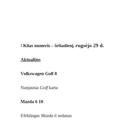
rugsėjo 29 d.
! Kitas numeris – šeštadienį,
Aktualijos
Volkswagen Golf 8
Naujausia
Golf
karta
Mazda 6 10
Efektingas
Mazda 6
sedanas