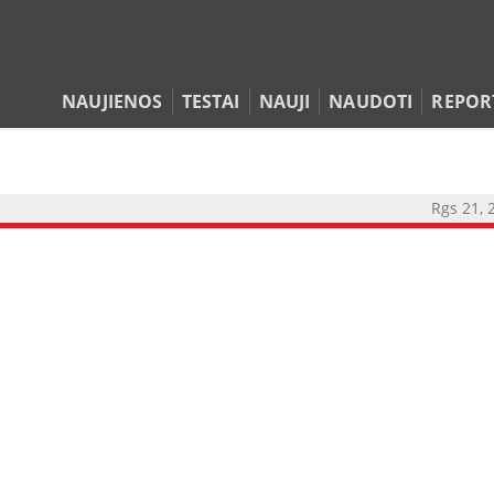
NAUJIENOS
TESTAI
NAUJI
NAUDOTI
REPOR
Rgs 21, 
NAUJIENOS
TESTAI