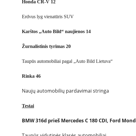
Honda CR-V 12
Erdvus lyg vienatūris SUV
Karštos „Auto Bild“ naujienos 14
Žurnalistinis tyrimas 20
Taupūs automobiliai pagal „Auto Bild Lietuva“
Rinka 46
Naujų automobilių pardavimai stringa
Testai
BMW 316d prieš Mercedes C 180 CDI, Ford Mondeo 
Taupūs vidutinės klasės automobiliai