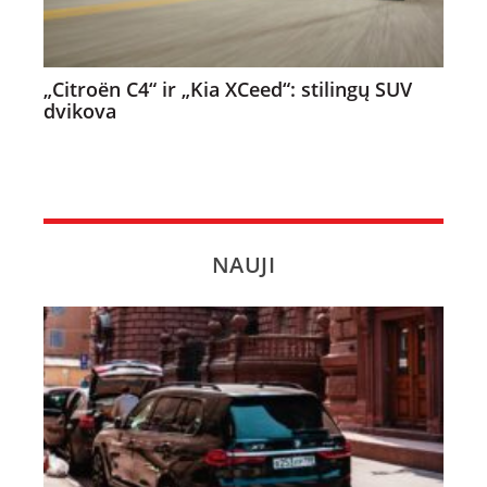
„Citroën C4“ ir „Kia XCeed“: stilingų SUV
dvikova
NAUJI