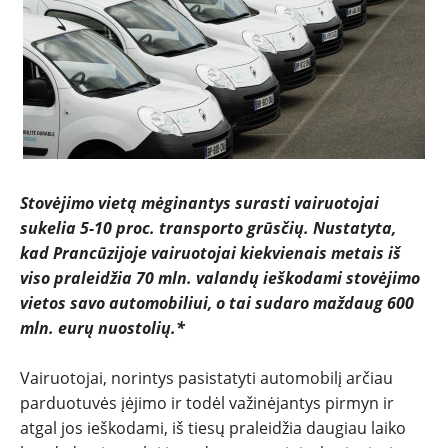
NAUJIENOS
TESTAI
NAUJI
Stovėjimo vietą mėginantys surasti vairuotojai
NAUDOTI
sukelia 5-10 proc. transporto grūsčių. Nustatyta,
kad Prancūzijoje vairuotojai kiekvienais metais iš
REPORTAŽAI
viso praleidžia 70 mln. valandų ieškodami stovėjimo
vietos savo automobiliui, o tai sudaro maždaug 600
SPORTAS
mln. eurų nuostolių.*
PATARIMAI
Vairuotojai, norintys pasistatyti automobilį arčiau
parduotuvės įėjimo ir todėl važinėjantys pirmyn ir
atgal jos ieškodami, iš tiesų praleidžia daugiau laiko
ĮVAIRENYBĖS