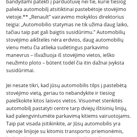
bandydami patekti į parduotuvę nei tie, kurie tiesiog
palieka automobilį atsitiktinai pastebėtoje stovėjimo
vietoje.** „Renault” vairavimo mokyklos direktorius
teigia: „Automobilio statymas ne tik užima daug laiko,
tačiau taip pat gali baigtis susidūrimu.” Automobilių
stovėjimo aikštelės nėra erdvios, daug automobilių
vienu metu čia atlieka sudėtingus parkavimo
manevrus – išvažiuoja iš stovėjimo vietos, ieško
neužimto ploto – būtent todėl čia itin dažnai įvyksta
susidūrimai.
Jei nesate tikri, kad jūsų automobilis tilps į pastebėtą
stovėjimo vietą, geriau to nebandykite ir tiesiog
paieškokite kitos laisvos vietos. Visuomet stenkitės
automobilį pastatyti centre tarp dviejų ištisinių linijų,
kad palengvintumėte parkavimą kitiems vairuotojams.
Taip pat visada įsitikinkite, ar Jūsų automobilis yra
vienoje linijoje su kitomis transporto priemonėmis,