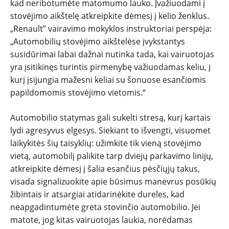
kad neribotumėte matomumo lauko. Įvažiuodami į
stovėjimo aikštelę atkreipkite dėmesį į kelio ženklus.
„Renault” vairavimo mokyklos instruktoriai perspėja:
„Automobilių stovėjimo aikštelėse įvykstantys
susidūrimai labai dažnai nutinka tada, kai vairuotojas
yra įsitikinęs turintis pirmenybę važiuodamas keliu, į
kurį įsijungia mažesni keliai su šonuose esančiomis
papildomomis stovėjimo vietomis.“
Automobilio statymas gali sukelti stresą, kurį kartais
lydi agresyvus elgesys. Siekiant to išvengti, visuomet
laikykitės šių taisyklių: užimkite tik vieną stovėjimo
vietą, automobilį palikite tarp dviejų parkavimo linijų,
atkreipkite dėmesį į šalia esančius pėsčiųjų takus,
visada signalizuokite apie būsimus manevrus posūkių
žibintais ir atsargiai atidarinėkite dureles, kad
neapgadintumėte greta stovinčio automobilio. Jei
matote, jog kitas vairuotojas laukia, norėdamas