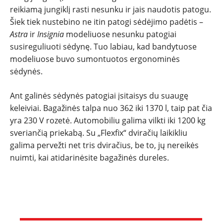
reikiamą jungiklį rasti nesunku ir jais naudotis patogu.
Šiek tiek nustebino ne itin patogi sėdėjimo padėtis –
Astra
ir
Insignia
modeliuose nesunku patogiai
susireguliuoti sėdynę. Tuo labiau, kad bandytuose
modeliuose buvo sumontuotos ergonominės
sėdynės.
Ant galinės sėdynės patogiai įsitaisys du suaugę
keleiviai. Bagažinės talpa nuo 362 iki 1370 l, taip pat čia
yra 230 V rozetė. Automobiliu galima vilkti iki 1200 kg
sveriančią priekabą. Su „Flexfix“ dviračių laikikliu
galima pervežti net tris dviračius, be to, jų nereikės
nuimti, kai atidarinėsite bagažinės dureles.