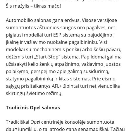
Šis mažylis – tikras mačo!
Automobilio salonas gana erdvus. Visose versijose
sumontuotos aštuonios saugos oro pagalvės, net
pigiausi modeliai turi ESP sistemą su pajudėjimo į
įkalnę ir važiavimo nuokalne pagalbininku. Visi
modeliai su mechaninėmis penkių arba šešių pavarų
dėžėmis turi „Start-Stop“ sistemą. Papildomai galima
užsisakyti kelio ženklų atpažinimo, važiavimo juostos
palaikymo, perspėjimo apie galimą susidūrimą,
statymo pagalbininką ir kitas sistemas. Prie eismo
sąlygų prisitaikantys AFL+ žibintai turi net vienuolika
skirtingų švietimo režimų.
Tradicinis Opel salonas
Tradiciškai
Opel
centrinėje konsolėje sumontuota
daug jungiklių, o tai atrodo gana senamadiškai. Tačiau