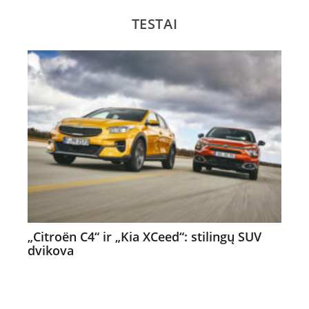
TESTAI
„Citroën C4“ ir „Kia XCeed“: stilingų SUV
dvikova