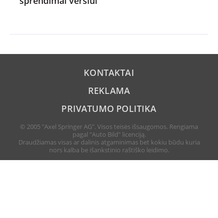
sprendimai verslui
KONTAKTAI
REKLAMA
PRIVATUMO POLITIKA
© 2005 "Axel Springer AG". Visos teisės išsaugomos. Rengiama
pagal "Auto Bild" licenciją.
Draudžiamas visas ar dalinis atgaminimas bet kokiu būdu kuria
nors kalba be išankstinio raštiško leidimo.