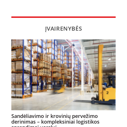
ĮVAIRENYBĖS
Sandėliavimo ir krovinių pervežimo
derinimas – kompleksiniai logistikos