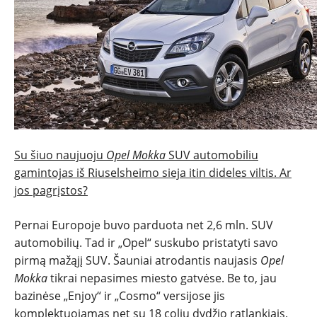
NAUJIENOS
TESTAI
NAUJI
NAUDOTI
Su šiuo naujuoju
Opel Mokka
SUV automobiliu
REPORTAŽAI
gamintojas iš Riuselsheimo sieja itin dideles viltis. Ar
jos pagrįstos?
SPORTAS
Pernai Europoje buvo parduota net 2,6 mln. SUV
automobilių. Tad ir „Opel“ suskubo pristatyti savo
PATARIMAI
pirmą mažąjį SUV. Šauniai atrodantis naujasis
Opel
Mokka
tikrai nepasimes miesto gatvėse. Be to, jau
ĮVAIRENYBĖS
bazinėse „Enjoy“ ir „Cosmo“ versijose jis
komplektuojamas net su 18 colių dydžio ratlankiais.