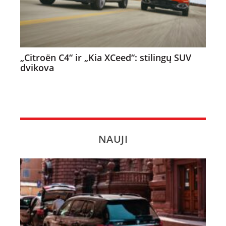
„Citroën C4“ ir „Kia XCeed“: stilingų SUV
dvikova
NAUJI