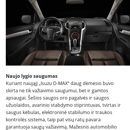
Naujo lygio saugumas
Kuriant naująjį „Isuzu D-MAX“ daug dėmesio buvo
skirta ne tik važiavimo saugumui, bet ir gamtos
apsaugai. Šešios saugos oro pagalvės ir saugos
užuolaidos, avarinio stabdymo stiprintuvas, tvirtas ir
saugus kėbulas, elektroninė stabilumo ir traukos
kontrolės sistema, taip pat visų ratų pavara
garantuoja saugų važiavimą. Mažesnis automobilio