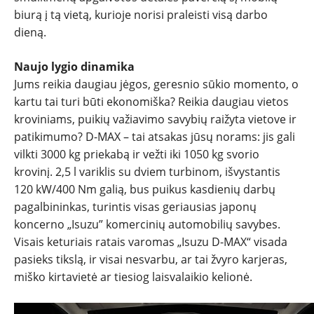
biurą į tą vietą, kurioje norisi praleisti visą darbo
dieną.
Naujo lygio dinamika
Jums reikia daugiau jėgos, geresnio sūkio momento, o
kartu tai turi būti ekonomiška? Reikia daugiau vietos
kroviniams, puikių važiavimo savybių raižyta vietove ir
patikimumo? D-MAX – tai atsakas jūsų norams: jis gali
vilkti 3000 kg priekabą ir vežti iki 1050 kg svorio
krovinį. 2,5 l variklis su dviem turbinom, išvystantis
120 kW/400 Nm galią, bus puikus kasdienių darbų
pagalbininkas, turintis visas geriausias japonų
koncerno „Isuzu” komercinių automobilių savybes.
Visais keturiais ratais varomas „Isuzu D-MAX“ visada
pasieks tikslą, ir visai nesvarbu, ar tai žvyro karjeras,
miško kirtavietė ar tiesiog laisvalaikio kelionė.