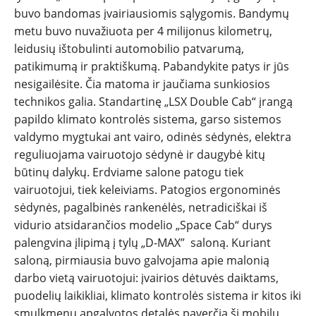
buvo bandomas įvairiausiomis sąlygomis. Bandymų
ĮVAIRENYBĖS
metu buvo nuvažiuota per 4 milijonus kilometrų,
leidusių ištobulinti automobilio patvarumą,
patikimumą ir praktiškumą. Pabandykite patys ir jūs
nesigailėsite. Čia matoma ir jaučiama sunkiosios
technikos galia. Standartinę „LSX Double Cab“ įrangą
papildo klimato kontrolės sistema, garso sistemos
valdymo mygtukai ant vairo, odinės sėdynės, elektra
reguliuojama vairuotojo sėdynė ir daugybė kitų
būtinų dalykų. Erdviame salone patogu tiek
vairuotojui, tiek keleiviams. Patogios ergonominės
sėdynės, pagalbinės rankenėlės, netradiciškai iš
vidurio atsidarančios modelio „Space Cab“ durys
palengvina įlipimą į tylų „D-MAX” saloną. Kuriant
saloną, pirmiausia buvo galvojama apie malonią
darbo vietą vairuotojui: įvairios dėtuvės daiktams,
puodelių laikikliai, klimato kontrolės sistema ir kitos iki
smulkmenų apgalvotos detalės paverčią šį mobilų