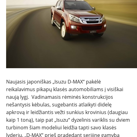
NAUJIENOS
TESTAI
NAUJI
NAUDOTI
Naujasis japoniškas „Isuzu D-MAX“ pakėlė
reikalavimus pikapų klasės automobiliams į visiškai
REPORTAŽAI
naują lygį. Vadinamasis rėminės konstrukcijos
nešantysis kėbulas, sugebantis atlaikyti didelę
SPORTAS
apkrovą ir leidžiantis vežti sunkius krovinius (daugiau
kaip 1 toną), taip pat „Isuzu“ dyzelinis variklis su dviem
turbinom šiam modeliui leidžia tapti savo klasės
PATARIMAI
lyderiu. „D-MAX” prieš pradedant serijinę gamybą