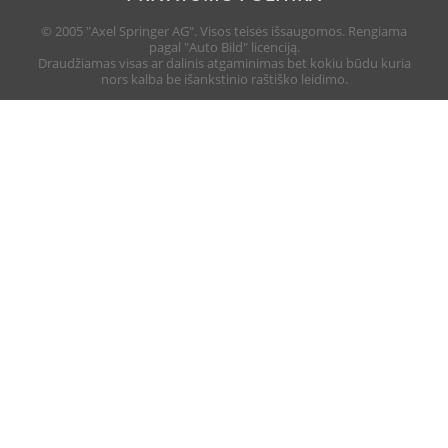
© 2005 "Axel Springer AG". Visos teisės išsaugomos. Rengiama
pagal "Auto Bild" licenciją.
Draudžiamas visas ar dalinis atgaminimas bet kokiu būdu kuria
nors kalba be išankstinio raštiško leidimo.