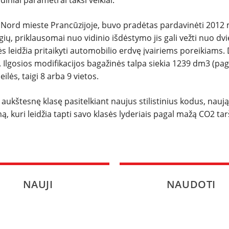
iniai parametrai taksi veiklai.
Nord mieste Prancūzijoje, buvo pradėtas pardavinėti 2012
ų, priklausomai nuo vidinio išdėstymo jis gali vežti nuo dvi
 leidžia pritaikyti automobilio erdvę įvairiems poreikiams.
. Ilgosios modifikacijos bagažinės talpa siekia 1239 dm3 (pag
ilės, taigi 8 arba 9 vietos.
 aukštesnę klasę pasitelkiant naujus stilistinius kodus, naują
mą, kuri leidžia tapti savo klasės lyderiais pagal mažą CO2 ta
NAUJI
NAUDOTI