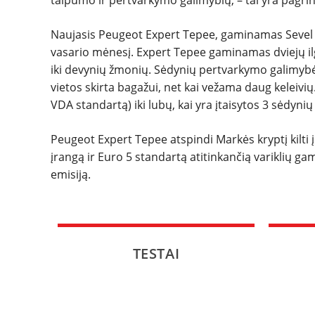
talpumo ir pertvarkymo galimybių, – tai yra pagrind
Naujasis Peugeot Expert Tepee, gaminamas Sevel 
vasario mėnesį. Expert Tepee gaminamas dviejų ilgi
iki devynių žmonių. Sėdynių pertvarkymo galimybės
vietos skirta bagažui, net kai vežama daug keleivių
VDA standartą) iki lubų, kai yra įtaisytos 3 sėdynių e
Peugeot Expert Tepee atspindi Markės kryptį kilti į
įrangą ir Euro 5 standartą atitinkančią variklių ga
emisiją.
TESTAI