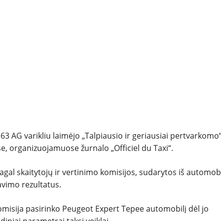
REPORTAŽAI
SPORTAS
PATARIMAI
ĮVAIRENYBĖS
3 AG varikliu laimėjo „Talpiausio ir geriausiai pertvarkomo
, organizuojamuose žurnalo „Officiel du Taxi“.
pagal skaitytojų ir vertinimo komisijos, sudarytos iš automob
savimo rezultatus.
omisija pasirinko Peugeot Expert Tepee automobilį dėl jo