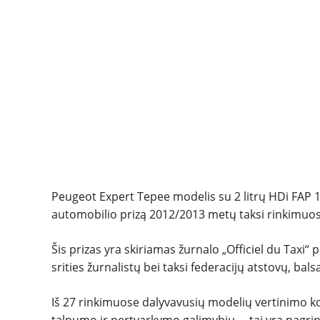
Peugeot Expert Tepee modelis su 2 litrų HDi FAP 16
automobilio prizą 2012/2013 metų taksi rinkimuose
Šis prizas yra skiriamas žurnalo „Officiel du Taxi“ 
srities žurnalistų bei taksi federacijų atstovų, bal
Iš 27 rinkimuose dalyvavusių modelių vertinimo k