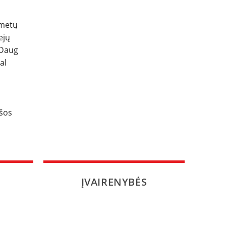
 metų
ejų
 Daug
al
ršos
ĮVAIRENYBĖS