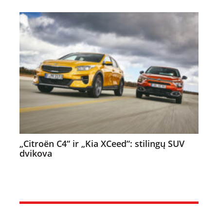
„Citroën C4“ ir „Kia XCeed“: stilingų SUV
dvikova