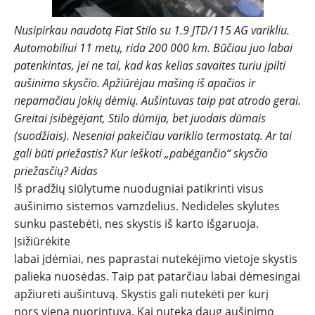
TESTAI
Nusipirkau naudotą Fiat Stilo su 1.9 JTD/115 AG varikliu.
Automobiliui 11 metų, rida 200 000 km. Būčiau juo labai
NAUJI
patenkintas, jei ne tai, kad kas kelias savaites turiu įpilti
aušinimo skysčio. Apžiūrėjau mašiną iš apačios ir
NAUDOTI
nepamačiau jokių dėmių. Aušintuvas taip pat atrodo gerai.
Greitai įsibėgėjant, Stilo dūmija, bet juodais dūmais
REPORTAŽAI
(suodžiais). Neseniai pakeičiau variklio termostatą. Ar tai
gali būti priežastis? Kur ieškoti „pabėgančio“ skysčio
priežasčių? Aidas
SPORTAS
Iš pradžių siūlytume nuodugniai patikrinti visus
aušinimo sistemos vamzdelius. Nedideles skylutes
PATARIMAI
sunku pastebėti, nes skystis iš karto išgaruoja.
Įsižiūrėkite
ĮVAIRENYBĖS
labai įdėmiai, nes paprastai nutekėjimo vietoje skystis
palieka nuosėdas. Taip pat patarčiau labai dėmesingai
apžiureti aušintuvą. Skystis gali nutekėti per kurį
nors vieną nuorintuvą. Kai nuteka daug aušinimo