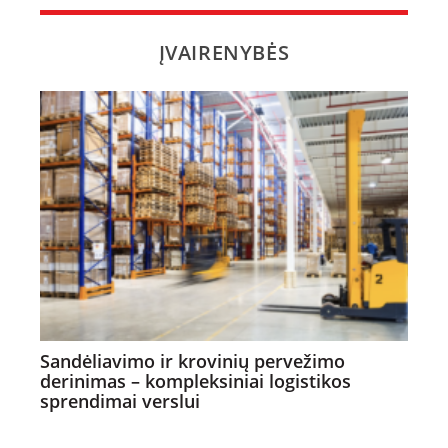
ĮVAIRENYBĖS
Sandėliavimo ir krovinių pervežimo
derinimas – kompleksiniai logistikos
sprendimai verslui