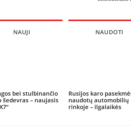
NAUJI
NAUDOTI
gos bei stulbinančio
Rusijos karo pasekmė
o šedevras – naujasis
naudotų automobilių
X7“
rinkoje – ilgalaikės