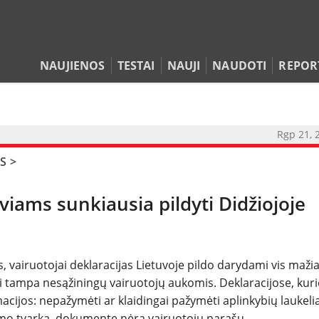
NAUJIENOS
TESTAI
NAUJI
NAUDOTI
REPOR
Rgp 21, 
S
>
uviams sunkiausia pildyti Didžiojoje
NAUJIENOS
TESTAI
airuotojai deklaracijas Lietuvoje pildo darydami vis maži
tai tampa nesąžiningų vairuotojų aukomis. Deklaracijose, kur
acijos: nepažymėti ar klaidingai pažymėti aplinkybių laukelia
NAUJI
ymo tvarka, dokumente nėra vairuotojų parašų.