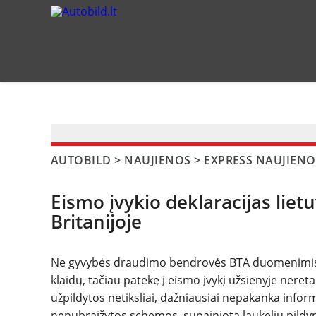
?>
AUTOBILD
>
NAUJIENOS
>
EXPRESS NAUJIENO
Eismo įvykio deklaracijas liet
Britanijoje
Ne gyvybės draudimo bendrovės BTA duomenimis, v
klaidų, tačiau patekę į eismo įvykį užsienyje nere
užpildytos netiksliai, dažniausiai nepakanka inform
nenubraižytos schemos, supainiota laukelių pild