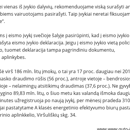
 nei vienas iš įvykio dalyvių, rekomenduojame viską surašyti a
biems vairuotojams pasirašyti. Taip įvykiai neretai fiksuojam
e“.
 į eismo įvykį svečioje šalyje pasirūpinti, kad į eismo įvykio
ašyta eismo įvykio deklaracija. Jeigu į eismo įvykio vietą polic
lo, tuomet deklaracija tampa pagrindiniu dokumentu,
o aplinkybes.
ė virš 186 mln. litų
įmokų, o tai yra 17 proc. daugiau nei 20
asko draudimo rūšis (56 proc.), antroje vietoje – bendrosio
ioje – nelaimingų atsitikimų draudimas (37,6 proc.). Ne gyv
ygino 89,83 mln. litų, o šiuo metu kas valandą išmoka daug
inutes užregistruoja po naują įvykį, per mėnesį pradeda 31
ujai pastatytame A klasės energetinio efektyvumo biurų past
inio aplinkkelio, Viršuliškių skg. 34.
www.www.auto-bi