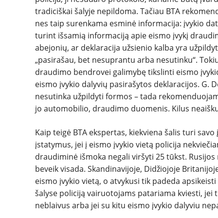
tradiciškai šalyje nepildoma. Tačiau BTA rekomend
nes taip surenkama esminė informacija: įvykio da
turint išsamią informaciją apie eismo įvykį draudi
abejonių, ar deklaracija užsienio kalba yra užpil
„pasirašau, bet nesuprantu arba nesutinku“. Tokiu 
draudimo bendrovei galimybę tikslinti eismo įvykio 
eismo įvykio dalyvių pasirašytos deklaracijos. G. De
nesutinka užpildyti formos – tada rekomenduojame 
jo automobilio, draudimo duomenis. Kilus neaišku
Kaip teigė BTA ekspertas, kiekviena šalis turi savo 
įstatymus, jei į eismo įvykio vietą policija nekvieč
draudiminė išmoka negali viršyti 25 tūkst. Rusijos 
beveik visada. Skandinavijoje, Didžiojoje Britanijoj
eismo įvykio vietą, o atvykusi tik padeda apsikeis
šalyse policiją vairuotojams patariama kviesti, jei 
neblaivus arba jei su kitu eismo įvykio dalyviu nepa