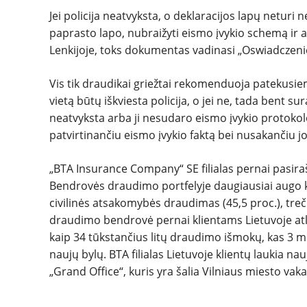
Jei policija neatvyksta, o deklaracijos lapų neturi
paprasto lapo, nubraižyti eismo įvykio schemą ir a
Lenkijoje, toks dokumentas vadinasi „Oswiadczeni
Vis tik draudikai griežtai rekomenduoja patekusiems
vietą būtų iškviesta policija, o jei ne, tada bent sur
neatvyksta arba ji nesudaro eismo įvykio protoko
patvirtinančiu eismo įvykio faktą bei nusakančiu j
„BTA Insurance Company“ SE filialas pernai pasiraš
Bendrovės draudimo portfelyje daugiausiai augo k
civilinės atsakomybės draudimas (45,5 proc.), treč
draudimo bendrovė pernai klientams Lietuvoje atl
kaip 34 tūkstančius litų draudimo išmokų, kas 3 m
naujų bylų. BTA filialas Lietuvoje
klientų laukia na
„Grand Office“, kuris yra šalia Vilniaus miesto vakar