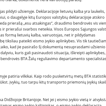
NAUDOTI
s pildyti užsienyje. Deklaracijoje lietuvių kalba yra laukelis,
ui, o daugelyje kitų Europos valstybių deklaracijoje atskiro
REPORTAŽAI
ideda prierašą „esu atsakingas“, draudimo bendrovės vis vie
s ir prierašui svarbos neteikia. Visos Europos Sąjungos vals
SPORTAS
s formą lietuvių kalba, vairuotojas, net ir pildydamas
bę tiksliau
pateikti eismo įvykio aplinkybes. Vis tik tautiečia
asitaiko, kad jie pasirašo šį dokumentą nesuprasdami užsienio
PATARIMAI
o dalyviu, kuris gali pasinaudoti situacija, iškreipti aplinkybes,
 bendrovės BTA Žalų reguliavimo departamento specialista
ĮVAIRENYBĖS
yje patiria vilkikai. Kaip rodo pusketvirtų metų BTA statistik
tūkst. įvykių, tuo tarpu kitų transporto priemonių įvykių skai
Didžiojoje Britanijoje. Net jei į eismo įvykio vietą ir atvykst
ijamas eismo įvykio kaltininkas, o eismo įvykio deklaracija