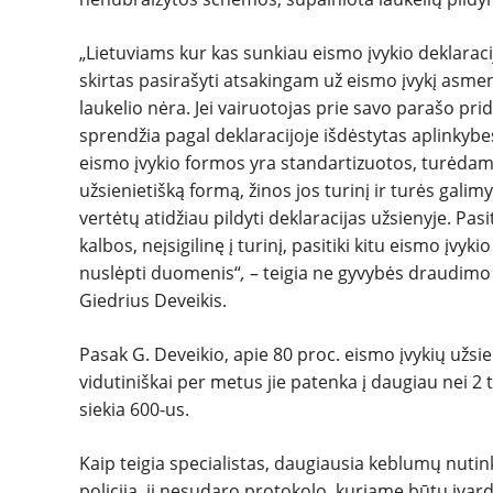
„Lietuviams kur kas sunkiau eismo įvykio deklaracija
skirtas pasirašyti atsakingam už eismo įvykį asmeni
laukelio nėra. Jei vairuotojas prie savo parašo pr
sprendžia pagal deklaracijoje išdėstytas aplinkybe
eismo įvykio formos yra standartizuotos, turėdama
užsienietišką formą, žinos jos turinį ir turės galimy
vertėtų atidžiau pildyti deklaracijas užsienyje. P
kalbos, neįsigilinę į turinį, pasitiki kitu eismo įvyki
nuslėpti duomenis“
,
– teigia ne gyvybės draudimo
Giedrius Deveikis.
Pasak G. Deveikio, apie 80 proc. eismo įvykių užsien
vidutiniškai per metus jie patenka į daugiau nei 2 
siekia 600-us.
Kaip teigia specialistas, daugiausia keblumų nutinka 
policija, ji nesudaro protokolo, kuriame būtų įvard