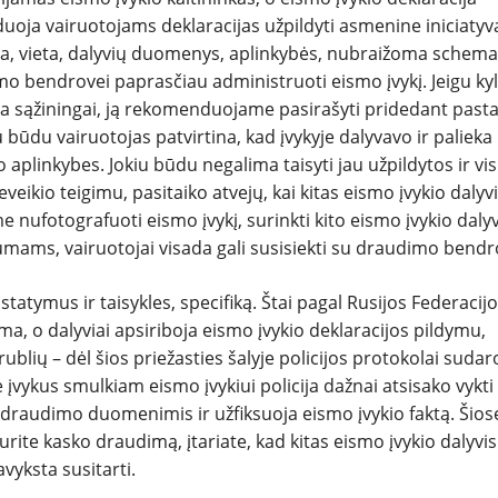
uoja vairuotojams deklaracijas užpildyti asmenine iniciatyv
ta, vieta, dalyvių duomenys, aplinkybės, nubraižoma schema
mo bendrovei paprasčiau administruoti eismo įvykį. Jeigu ky
dyta sąžiningai, ją rekomenduojame pasirašyti pridedant past
būdu vairuotojas patvirtina, kad įvykyje dalyvavo ir palieka
aplinkybes. Jokiu būdu negalima taisyti jau užpildytos ir vi
veikio teigimu, pasitaiko atvejų, kai kitas eismo įvykio dalyv
nufotografuoti eismo įvykį, surinkti kito eismo įvykio dalyv
mams, vairuotojai visada gali susisiekti su draudimo bendr
įstatymus ir taisykles, specifiką. Štai pagal Rusijos Federacij
iama, o dalyviai apsiriboja eismo įvykio deklaracijos pildymu,
rublių – dėl šios priežasties šalyje policijos protokolai suda
e įvykus smulkiam eismo įvykiui policija dažnai atsisako vykti 
ti draudimo duomenimis ir užfiksuoja eismo įvykio faktą. Šios
turite kasko draudimą, įtariate, kad kitas eismo įvykio dalyvis
vyksta susitarti.