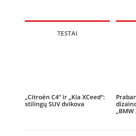
TESTAI
„Citroën C4“ ir „Kia XCeed“:
Praban
stilingų SUV dvikova
dizain
„BMW 