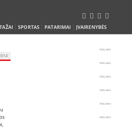
TAŽAI
SPORTAS
PATARIMAI
ĮVAIRENYBĖS
REKLAMA
2014
REKLAMA
REKLAMA
REKLAMA
REKLAMA
au
ios
REKLAMA
i,