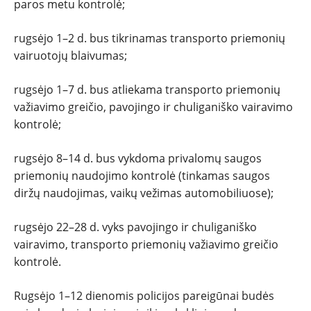
SPORTAS
paros metu kontrolė;
PATARIMAI
rugsėjo 1–2 d. bus tikrinamas transporto priemonių
vairuotojų blaivumas;
ĮVAIRENYBĖS
rugsėjo 1–7 d. bus atliekama transporto priemonių
važiavimo greičio, pavojingo ir chuliganiško vairavimo
kontrolė;
rugsėjo 8–14 d. bus vykdoma privalomų saugos
priemonių naudojimo kontrolė (tinkamas saugos
diržų naudojimas, vaikų vežimas automobiliuose);
rugsėjo 22–28 d. vyks pavojingo ir chuliganiško
vairavimo, transporto priemonių važiavimo greičio
kontrolė.
Rugsėjo 1–12 dienomis policijos pareigūnai budės