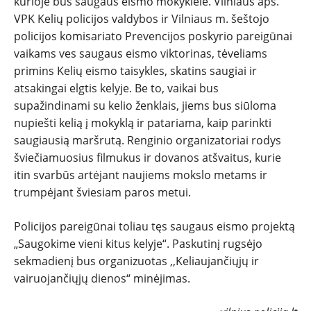
kurioje bus saugaus eismo mokyklėlė. Vilniaus aps.
VPK Kelių policijos valdybos ir Vilniaus m. šeštojo
policijos komisariato Prevencijos poskyrio pareigūnai
vaikams ves saugaus eismo viktorinas, tėveliams
primins Kelių eismo taisykles, skatins saugiai ir
atsakingai elgtis kelyje. Be to, vaikai bus
supažindinami su kelio ženklais, jiems bus siūloma
nupiešti kelią į mokyklą ir patariama, kaip parinkti
saugiausią maršrutą. Renginio organizatoriai rodys
šviečiamuosius filmukus ir dovanos atšvaitus, kurie
itin svarbūs artėjant naujiems mokslo metams ir
trumpėjant šviesiam paros metui.
Policijos pareigūnai toliau tęs saugaus eismo projektą
„Saugokime vieni kitus kelyje“. Paskutinį rugsėjo
sekmadienį bus organizuotas ,,Keliaujančiųjų ir
vairuojančiųjų dienos“ minėjimas.