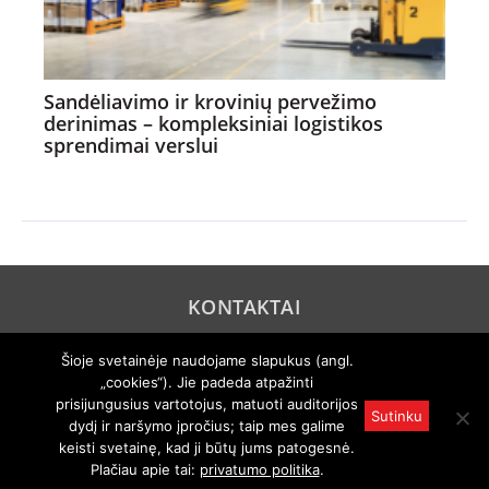
Sandėliavimo ir krovinių pervežimo
derinimas – kompleksiniai logistikos
sprendimai verslui
KONTAKTAI
REKLAMA
Šioje svetainėje naudojame slapukus (angl.
„cookies“). Jie padeda atpažinti
PRIVATUMO POLITIKA
prisijungusius vartotojus, matuoti auditorijos
Sutinku
dydį ir naršymo įpročius; taip mes galime
© 2005 "Axel Springer AG". Visos teisės išsaugomos. Rengiama
pagal "Auto Bild" licenciją.
keisti svetainę, kad ji būtų jums patogesnė.
Draudžiamas visas ar dalinis atgaminimas bet kokiu būdu kuria
Plačiau apie tai:
privatumo politika
.
nors kalba be išankstinio raštiško leidimo.