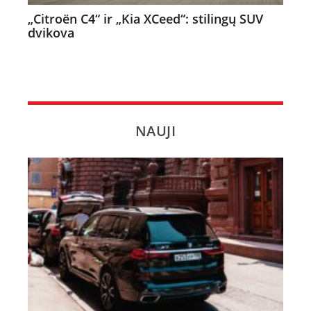
„Citroën C4“ ir „Kia XCeed“: stilingų SUV
dvikova
NAUJI