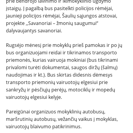
prie bendrojo lavinimo ir ikimokyklinio ugdymo
įstaigų. Į pagalbą bus pasitelkti policijos rėmėjai,
jaunieji policijos rėmėjai, Šaulių sąjungos atstovai,
projekte ,,Savanoriai – žmonių saugumui“
dalyvaujantys savanoriai.
Rugsėjo mėnesį prie mokyklų prieš pamokas ir po jų
bus organizuojami reidai ir tikrinamos transporto
priemonės, kurias vairuoja mokiniai (bus tikrinami
privalomi turėti dokumentai, saugos diržų (šalmų)
naudojimas ir kt.). Bus skirtas didesnis dėmesys
transporto priemonių vairuotojų elgesiui prie
sankryžų ir pėsčiųjų perėjų, motociklų ir mopedų
vairuotojų elgesiui kelyje.
Pareigūnai organizuos mokyklinių autobusų,
maršrutinių autobusų, vežančių vaikus į mokyklas,
vairuotojų blaivumo patikrinimus.