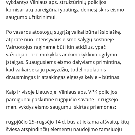
vykdantys Vilniaus aps. struktūrinių policijos
komisariatų pareigūnai ypatingą dėmesį skirs eismo
saugumo užtikrinimui.
Po vasaros atostogų sugrįžę vaikai būna išsiblaškę,
atpratę nuo intensyvaus eismo sąlygų sostinėje.
Vairuotojus raginame būti itin atidžius, ypač
NAUJIENOS
važiuojant pro mokyklas ar ikimokyklinio ugdymo
įstaigas. Suaugusiems eismo dalyviams primintina,
TESTAI
kad vaikai seka jų pavyzdžiu, todėl nuolatinis
drausmingas ir atsakingas elgesys kelyje – būtinas.
NAUJI
Kaip ir visoje Lietuvoje, Vilniaus aps. VPK policijos
pareigūnai paskutinę rugpjūčio savaitę ir rugsėjo
NAUDOTI
mėn. vykdys eismo saugumui skirtas priemones:
REPORTAŽAI
rugpjūčio 25–rugsėjo 14 d. bus atliekama atšvaitų, kitų
šviesą atspindinčių elementų naudojimo tamsiuoju