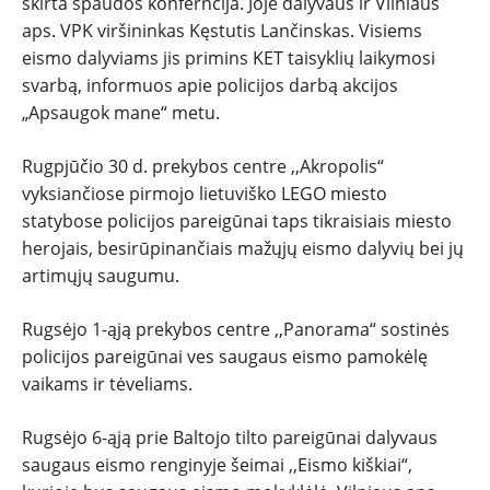
skirta spaudos konferncija. Joje dalyvaus ir Vilniaus
aps. VPK viršininkas Kęstutis Lančinskas. Visiems
eismo dalyviams jis primins KET taisyklių laikymosi
svarbą, informuos apie policijos darbą akcijos
„Apsaugok mane“ metu.
Rugpjūčio 30 d. prekybos centre ,,Akropolis“
vyksiančiose pirmojo lietuviško LEGO miesto
statybose policijos pareigūnai taps tikraisiais miesto
herojais, besirūpinančiais mažųjų eismo dalyvių bei jų
artimųjų saugumu.
Rugsėjo 1-ąją prekybos centre ,,Panorama“ sostinės
policijos pareigūnai ves saugaus eismo pamokėlę
vaikams ir tėveliams.
Rugsėjo 6-ąją prie Baltojo tilto pareigūnai dalyvaus
saugaus eismo renginyje šeimai ,,Eismo kiškiai“,