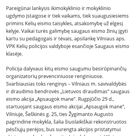
Pareigūnai lankysis ikimokyklinio ir mokyklinio
ugdymo įstaigose ir tiek vaikams, tiek suaugusiesiems
primins Kelių eismo taisykles, atsakomybę už elgesį
kelyje. Vaikai turės galimybę saugaus eismo žinių įgyti
kartu su pedagogais ir tėvais, apsilankę Vilniaus aps.
VPK Kelių policijos valdyboje esančioje Saugaus eismo
klasėje.
Policija dalyvaus kitų eismo saugumu besirūpinančių
organizatorių prevenciniuose renginiuose.
Svarbiausias toks renginys – Vilniaus m. savivaldybės
ir draudimo bendrovės „Lietuvos draudimas“ saugaus
eismo akcija „Apsaugok mane“. Rugpjūčio 29 d.,
startuojant saugaus eismo akcijai „Apsaugok mane“,
Vilniuje, Šeškinės g. 25, ties Žygimanto Augusto
pagrindine mokykla, šalia šiuolaikiškai rekonstruotos
pėsčiųjų perėjos, bus surengta akcijos pristatymui