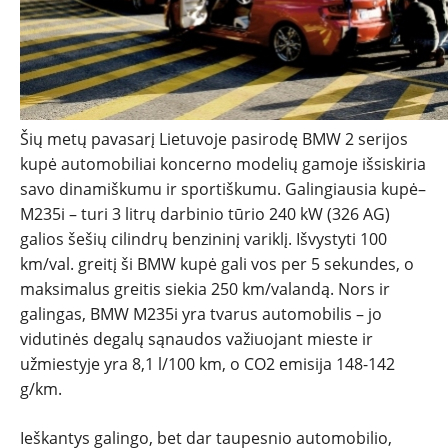
Šių metų pavasarį Lietuvoje pasirodę BMW 2 serijos
kupė automobiliai koncerno modelių gamoje išsiskiria
savo dinamiškumu ir sportiškumu. Galingiausia kupė–
M235i – turi 3 litrų darbinio tūrio 240 kW (326 AG)
galios šešių cilindrų benzininį variklį. Išvystyti 100
km/val. greitį ši BMW kupė gali vos per 5 sekundes, o
maksimalus greitis siekia 250 km/valandą. Nors ir
galingas, BMW M235i yra tvarus automobilis – jo
vidutinės degalų sąnaudos važiuojant mieste ir
užmiestyje yra 8,1 l/100 km, o CO2 emisija 148-142
g/km.
Ieškantys galingo, bet dar taupesnio automobilio,