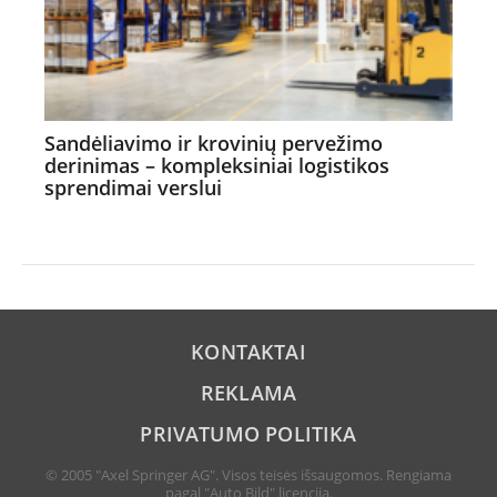
Sandėliavimo ir krovinių pervežimo
derinimas – kompleksiniai logistikos
sprendimai verslui
KONTAKTAI
REKLAMA
PRIVATUMO POLITIKA
© 2005 "Axel Springer AG". Visos teisės išsaugomos. Rengiama
pagal "Auto Bild" licenciją.