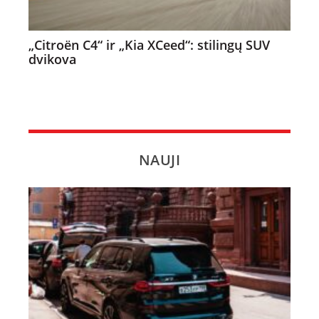
„Citroën C4“ ir „Kia XCeed“: stilingų SUV
dvikova
NAUJI