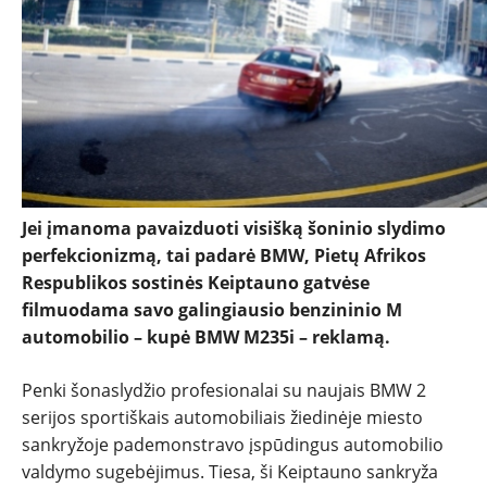
NAUJIENOS
TESTAI
Jei įmanoma pavaizduoti visišką šoninio slydimo
perfekcionizmą, tai padarė BMW, Pietų Afrikos
NAUJI
Respublikos sostinės Keiptauno gatvėse
filmuodama savo galingiausio benzininio M
NAUDOTI
automobilio – kupė BMW M235i – reklamą.
REPORTAŽAI
Penki šonaslydžio profesionalai su naujais BMW 2
serijos sportiškais automobiliais žiedinėje miesto
SPORTAS
sankryžoje pademonstravo įspūdingus automobilio
valdymo sugebėjimus. Tiesa, ši Keiptauno sankryža