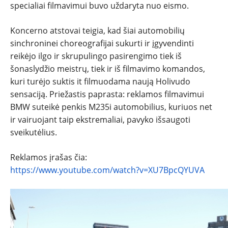
specialiai filmavimui buvo uždaryta nuo eismo.
PATARIMAI
Koncerno atstovai teigia, kad šiai automobilių
ĮVAIRENYBĖS
sinchroninei choreografijai sukurti ir įgyvendinti
reikėjo ilgo ir skrupulingo pasirengimo tiek iš
šonaslydžio meistrų, tiek ir iš filmavimo komandos,
kuri turėjo suktis it filmuodama naują Holivudo
sensaciją. Priežastis paprasta: reklamos filmavimui
BMW suteikė penkis M235i automobilius, kuriuos net
ir vairuojant taip ekstremaliai, pavyko išsaugoti
sveikutėlius.
Reklamos įrašas čia:
https://www.youtube.com/watch?v=XU7BpcQYUVA