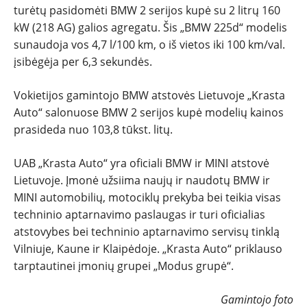
turėtų pasidomėti BMW 2 serijos kupė su 2 litrų 160
kW (218 AG) galios agregatu. Šis „BMW 225d“ modelis
sunaudoja vos 4,7 l/100 km, o iš vietos iki 100 km/val.
įsibėgėja per 6,3 sekundės.
Vokietijos gamintojo BMW atstovės Lietuvoje „Krasta
Auto“ salonuose BMW 2 serijos kupė modelių kainos
prasideda nuo 103,8 tūkst. litų.
UAB „Krasta Auto“ yra oficiali BMW ir MINI atstovė
Lietuvoje. Įmonė užsiima naujų ir naudotų BMW ir
MINI automobilių, motociklų prekyba bei teikia visas
techninio aptarnavimo paslaugas ir turi oficialias
atstovybes bei techninio aptarnavimo servisų tinklą
Vilniuje, Kaune ir Klaipėdoje. „Krasta Auto“ priklauso
tarptautinei įmonių grupei „Modus grupė“.
Gamintojo foto