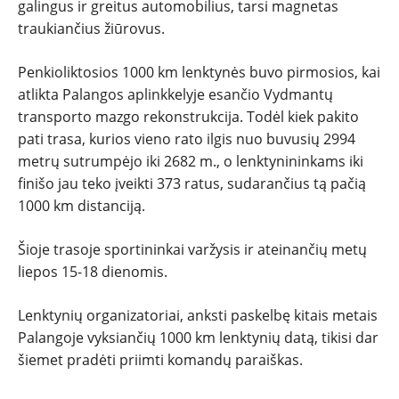
galingus ir greitus automobilius, tarsi magnetas
traukiančius žiūrovus.
Penkioliktosios 1000 km lenktynės buvo pirmosios, kai
atlikta Palangos aplinkkelyje esančio Vydmantų
transporto mazgo rekonstrukcija. Todėl kiek pakito
pati trasa, kurios vieno rato ilgis nuo buvusių 2994
metrų sutrumpėjo iki 2682 m., o lenktynininkams iki
finišo jau teko įveikti 373 ratus, sudarančius tą pačią
1000 km distanciją.
Šioje trasoje sportininkai varžysis ir ateinančių metų
liepos 15-18 dienomis.
Lenktynių organizatoriai, anksti paskelbę kitais metais
Palangoje vyksiančių 1000 km lenktynių datą, tikisi dar
šiemet pradėti priimti komandų paraiškas.