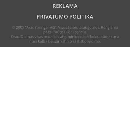
REKLAMA
PRIVATUMO POLITIKA
© 2005 "Axel Springer AG". Visos teisės išsaugomos. Rengiama
pagal "Auto Bild" licenciją.
Draudžiamas visas ar dalinis atgaminimas bet kokiu būdu kuria
nors kalba be išankstinio raštiško leidimo.