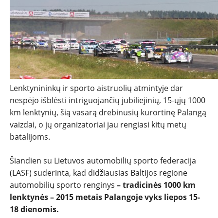
NAUJIENOS
TESTAI
NAUJI
Lenktynininkų ir sporto aistruolių atmintyje dar
nespėjo išblėsti intriguojančių jubiliejinių, 15-ųjų 1000
NAUDOTI
km lenktynių, šią vasarą drebinusių kurortinę Palangą
vaizdai, o jų organizatoriai jau rengiasi kitų metų
REPORTAŽAI
batalijoms.
SPORTAS
Šiandien su Lietuvos automobilių sporto federacija
(LASF) suderinta, kad didžiausias Baltijos regione
automobilių sporto renginys
– tradicinės 1000 km
PATARIMAI
lenktynės – 2015 metais Palangoje vyks liepos 15-
18 dienomis.
ĮVAIRENYBĖS