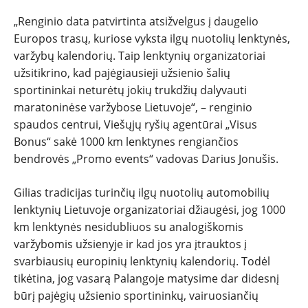
„Renginio data patvirtinta atsižvelgus į daugelio
Europos trasų, kuriose vyksta ilgų nuotolių lenktynės,
varžybų kalendorių. Taip lenktynių organizatoriai
užsitikrino, kad pajėgiausieji užsienio šalių
sportininkai neturėtų jokių trukdžių dalyvauti
maratoninėse varžybose Lietuvoje“, – renginio
spaudos centrui, Viešųjų ryšių agentūrai „Visus
Bonus“ sakė 1000 km lenktynes rengiančios
bendrovės „Promo events“ vadovas Darius Jonušis.
Gilias tradicijas turinčių ilgų nuotolių automobilių
lenktynių Lietuvoje organizatoriai džiaugėsi, jog 1000
km lenktynės nesidubliuos su analogiškomis
varžybomis užsienyje ir kad jos yra įtrauktos į
svarbiausių europinių lenktynių kalendorių. Todėl
tikėtina, jog vasarą Palangoje matysime dar didesnį
būrį pajėgių užsienio sportininkų, vairuosiančių