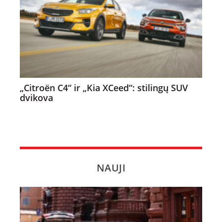
„Citroën C4“ ir „Kia XCeed“: stilingų SUV
dvikova
NAUJI