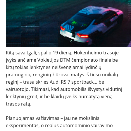
NAUJIENOS
TESTAI
NAUJI
NAUDOTI
Kitą savaitgalį, spalio 19 dieną, Hokenheimo trasoje
įvyksiančiame Vokietijos DTM čempionato finale be
REPORTAŽAI
kitų tokias lenktynes neišvengiamai lydinčių
pramoginių renginių žiūrovai matys iš tiesų unikalų
SPORTAS
reginį – trasa skries Audi RS 7 sportback… be
vairuotojo. Tikimasi, kad automobilis išvystys vidutinį
lenktynių greitį ir be klaidų įveiks numatytą vieną
PATARIMAI
trasos ratą.
ĮVAIRENYBĖS
Planuojamas važiavimas – jau ne mokslinis
eksperimentas, o realus automominio vairavimo