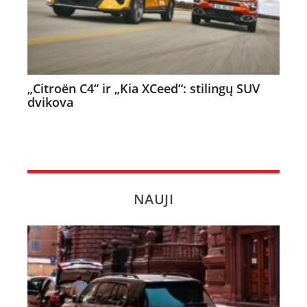
„Citroën C4“ ir „Kia XCeed“: stilingų SUV
dvikova
NAUJI