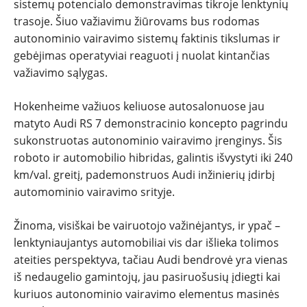
sistemų potencialo demonstravimas tikroje lenktynių
trasoje. Šiuo važiavimu žiūrovams bus rodomas
autonominio vairavimo sistemų faktinis tikslumas ir
gebėjimas operatyviai reaguoti į nuolat kintančias
važiavimo sąlygas.
Hokenheime važiuos keliuose autosalonuose jau
matyto Audi RS 7 demonstracinio koncepto pagrindu
sukonstruotas autonominio vairavimo įrenginys. Šis
roboto ir automobilio hibridas, galintis išvystyti iki 240
km/val. greitį, pademonstruos Audi inžinierių įdirbį
automominio vairavimo srityje.
Žinoma, visiškai be vairuotojo važinėjantys, ir ypač –
lenktyniaujantys automobiliai vis dar išlieka tolimos
ateities perspektyva, tačiau Audi bendrovė yra vienas
iš nedaugelio gamintojų, jau pasiruošusių įdiegti kai
kuriuos autonominio vairavimo elementus masinės