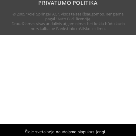
PRIVATUMO POLITIKA
© 2005 "Axel Springer AG". Visos teisės išsaugomos. Rengiama
pagal "Auto Bild" licenciją.
Draudžiamas visas ar dalinis atgaminimas bet kokiu būdu kuria
nors kalba be išankstinio raštiško leidimo.
Šioje svetainėje naudojame slapukus (angl.