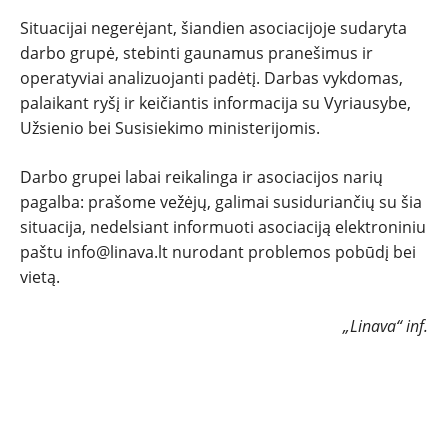
Situacijai negerėjant, šiandien asociacijoje sudaryta
NAUJI
darbo grupė, stebinti gaunamus pranešimus ir
operatyviai analizuojanti padėtį. Darbas vykdomas,
NAUDOTI
palaikant ryšį ir keičiantis informacija su Vyriausybe,
Užsienio bei Susisiekimo ministerijomis.
REPORTAŽAI
Darbo grupei labai reikalinga ir asociacijos narių
pagalba: prašome vežėjų, galimai susiduriančių su šia
SPORTAS
situacija, nedelsiant informuoti asociaciją elektroniniu
paštu info@linava.lt nurodant problemos pobūdį bei
PATARIMAI
vietą.
ĮVAIRENYBĖS
„Linava“ inf.