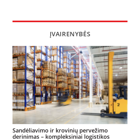
ĮVAIRENYBĖS
Sandėliavimo ir krovinių pervežimo
derinimas – kompleksiniai logistikos