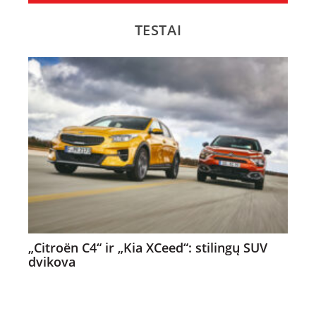
TESTAI
„Citroën C4“ ir „Kia XCeed“: stilingų SUV
dvikova