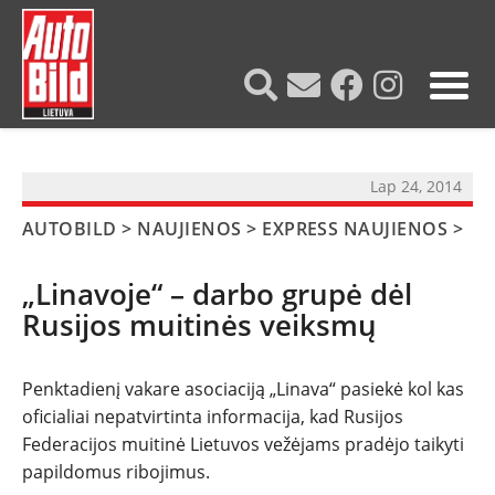
?>
Lap 24, 2014
AUTOBILD
>
NAUJIENOS
>
EXPRESS NAUJIENOS
>
„Linavoje“ – darbo grupė dėl
Rusijos muitinės veiksmų
Penktadienį vakare asociaciją „Linava“ pasiekė kol kas
oficialiai nepatvirtinta informacija, kad Rusijos
NAUJIENOS
Federacijos muitinė Lietuvos vežėjams pradėjo taikyti
papildomus ribojimus.
TESTAI