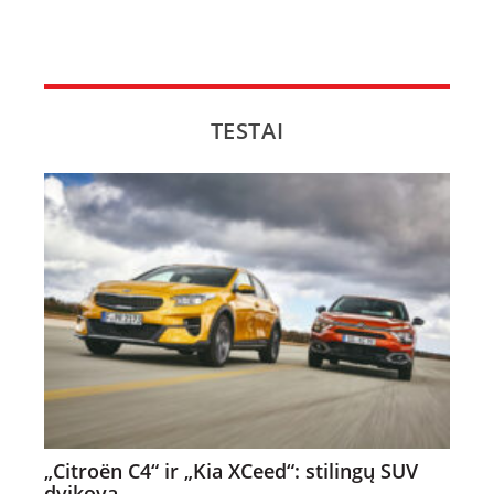
TESTAI
„Citroën C4“ ir „Kia XCeed“: stilingų SUV
dvikova