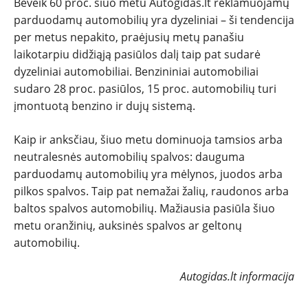
Beveik 60 proc. šiuo metu Autogidas.lt reklamuojamų
parduodamų automobilių yra dyzeliniai – ši tendencija
per metus nepakito, praėjusių metų panašiu
laikotarpiu didžiąją pasiūlos dalį taip pat sudarė
dyzeliniai automobiliai. Benzininiai automobiliai
sudaro 28 proc. pasiūlos, 15 proc. automobilių turi
įmontuotą benzino ir dujų sistemą.
Kaip ir anksčiau, šiuo metu dominuoja tamsios arba
neutralesnės automobilių spalvos: dauguma
parduodamų automobilių yra mėlynos, juodos arba
pilkos spalvos. Taip pat nemažai žalių, raudonos arba
baltos spalvos automobilių. Mažiausia pasiūla šiuo
metu oranžinių, auksinės spalvos ar geltonų
automobilių.
Autogidas.lt informacija