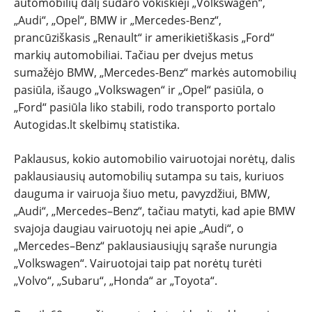
automobilių dalį sudaro vokiškieji „Volkswagen“,
„Audi“, „Opel“, BMW ir „Mercedes-Benz“,
prancūziškasis „Renault“ ir amerikietiškasis „Ford“
markių automobiliai. Tačiau per dvejus metus
sumažėjo BMW, „Mercedes-Benz“ markės automobilių
pasiūla, išaugo „Volkswagen“ ir „Opel“ pasiūla, o
„Ford“ pasiūla liko stabili, rodo transporto portalo
Autogidas.lt skelbimų statistika.
Paklausus, kokio automobilio vairuotojai norėtų, dalis
paklausiausių automobilių sutampa su tais, kuriuos
dauguma ir vairuoja šiuo metu, pavyzdžiui, BMW,
„Audi“, „Mercedes–Benz“, tačiau matyti, kad apie BMW
svajoja daugiau vairuotojų nei apie „Audi“, o
„Mercedes–Benz“ paklausiausiųjų sąraše nurungia
„Volkswagen“. Vairuotojai taip pat norėtų turėti
„Volvo“, „Subaru“, „Honda“ ar „Toyota“.