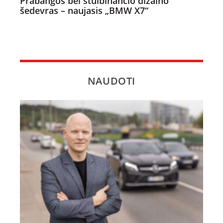
Prabangos bei stulbinančio dizaino
šedevras – naujasis „BMW X7“
NAUDOTI