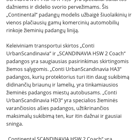
dažniems ir didelio svorio pervežimams. Šis
„Continental“ padangų modelis užbaigė šiuolaikinių ir
vienos plačiausių gamų komercinių automobilių
rinkoje žieminių padangų liniją.
Keleiviniam transportui skirtos „Conti
UrbanScandinavia“ ir „SCANDINAVIA HSW 2 Coach“
padangos yra saugiausias pasirinkimas skirtingomis
žiemos sąlygomis. „Conti UrbanScandinavia HA3“
padangos, kurių protektorius turi itin daug sukibimą
didinančių briaunų ir lamelių, yra tinkamiausios
žieminės padangos miestų autobusams. „Conti
UrbanScandinavia HD3“ yra specialios žieminės
varančiosios ašies padangos, užtikrinančios
maksimalų sukibimą ten, kur itin dažnai ir gausiai
sninga.
„Continental SCANDINAVIA HSW 2 Coach“ yra