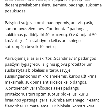
didesnį priekaboms skirtų žieminių padangų sukibimą
posūkiuose.
Palyginti su įprastomis padangomis, ant visų ašių
sumontavus žiemines „Continental“ padangas,
sukibimas padidėja iki 40 procentų. O važiuojant 50
km/val. greičiu stabdymo kelias ant sniego
sutrumpėja beveik 10 metrų.
Vairuojamajai ašiai skirtos „Scandinavia“ padangos
pasižymi lygiagrečių išilginių įpjovų protektoriumi,
suskirstytais blokeliais ir tarpusavyje
susijungiančiomis mikrolamelėmis, kurios užtikrina
maksimalų sukibimą ant slidžios kelio dangos.
„Continental“ varančiosios ašies padangų
protektorius turi optimizuotus blokelius, kurių
briaunos ypatingai gerai sukimba ant sniego ir esant
šlapdribai. Trimatė lamelių ir blokelių konstrukcija