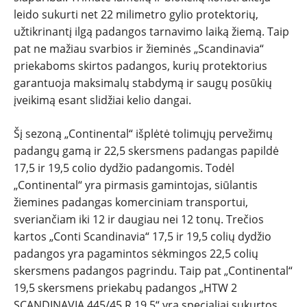
leido sukurti net 22 milimetro gylio protektorių,
užtikrinantį ilgą padangos tarnavimo laiką žiemą. Taip
pat ne mažiau svarbios ir žieminės „Scandinavia“
priekaboms skirtos padangos, kurių protektorius
garantuoja maksimalų stabdymą ir saugų posūkių
įveikimą esant slidžiai kelio dangai.
Šį sezoną „Continental“ išplėtė tolimųjų pervežimų
padangų gamą ir 22,5 skersmens padangas papildė
17,5 ir 19,5 colio dydžio padangomis. Todėl
„Continental“ yra pirmasis gamintojas, siūlantis
žiemines padangas komerciniam transportui,
sveriančiam iki 12 ir daugiau nei 12 tonų. Trečios
kartos „Conti Scandinavia“ 17,5 ir 19,5 colių dydžio
padangos yra pagamintos sėkmingos 22,5 colių
skersmens padangos pagrindu. Taip pat „Continental“
19,5 skersmens priekabų padangos „HTW 2
SCANDINAVIA 445/45 R 19,5“ yra specialiai sukurtos