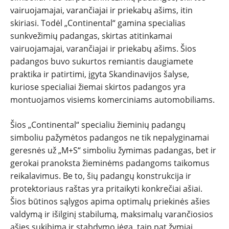
vairuojamajai, varančiajai ir priekabų ašims, itin
PATARIMAI
skiriasi. Todėl „Continental“ gamina specialias
sunkvežimių padangas, skirtas atitinkamai
ĮVAIRENYBĖS
vairuojamajai, varančiajai ir priekabų ašims. Šios
padangos buvo sukurtos remiantis daugiamete
praktika ir patirtimi, įgyta Skandinavijos šalyse,
kuriose specialiai žiemai skirtos padangos yra
montuojamos visiems komerciniams automobiliams.
Šios „Continental“ specialiu žieminių padangų
simboliu pažymėtos padangos ne tik nepalyginamai
geresnės už „M+S“ simboliu žymimas padangas, bet ir
gerokai pranoksta žieminėms padangoms taikomus
reikalavimus. Be to, šių padangų konstrukcija ir
protektoriaus raštas yra pritaikyti konkrečiai ašiai.
Šios būtinos sąlygos apima optimalų priekinės ašies
valdymą ir išilginį stabilumą, maksimalų varančiosios
ašies sukibimą ir stabdymo jėgą, taip pat žymiai