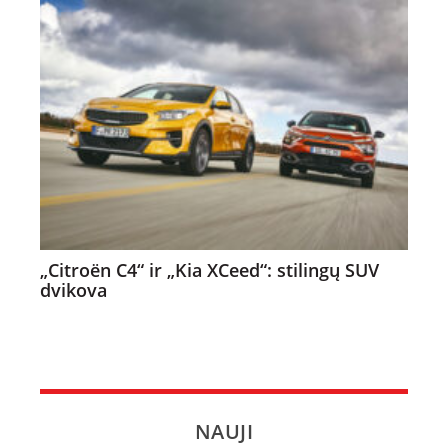
„Citroën C4“ ir „Kia XCeed“: stilingų SUV
dvikova
NAUJI