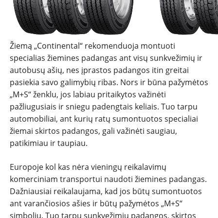
Žiemą „Continental“ rekomenduoja montuoti
specialias žiemines padangas ant visų sunkvežimių ir
autobusų ašių, nes įprastos padangos itin greitai
NAUJIENOS
pasiekia savo galimybių ribas. Nors ir būna pažymėtos
„M+S“ ženklu, jos labiau pritaikytos važinėti
TESTAI
pažliugusiais ir sniegu padengtais keliais. Tuo tarpu
automobiliai, ant kurių ratų sumontuotos specialiai
NAUJI
žiemai skirtos padangos, gali važinėti saugiau,
patikimiau ir taupiau.
NAUDOTI
Europoje kol kas nėra vieningų reikalavimų
komerciniam transportui naudoti žiemines padangas.
REPORTAŽAI
Dažniausiai reikalaujama, kad jos būtų sumontuotos
ant varančiosios ašies ir būtų pažymėtos „M+S“
SPORTAS
simboliu. Tuo tarpu sunkvežimių padangos, skirtos