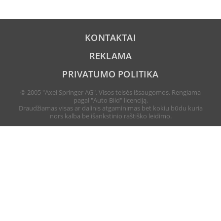
KONTAKTAI
REKLAMA
PRIVATUMO POLITIKA
© 2005 "Axel Springer AG". Visos teisės išsaugomos. Rengiama
pagal "Auto Bild" licenciją.
Draudžiamas visas ar dalinis atgaminimas bet kokiu būdu kuria
nors kalba be išankstinio raštiško leidimo.