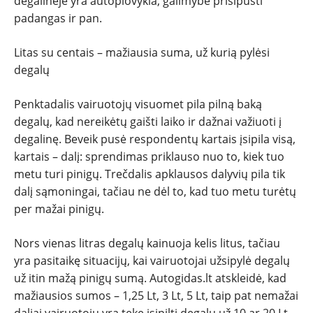
degalinėje yra autoplovykla, galimybė prisipūsti
padangas ir pan.
Litas su centais – mažiausia suma, už kurią pylėsi
degalų
Penktadalis vairuotojų visuomet pila pilną baką
degalų, kad nereikėtų gaišti laiko ir dažnai važiuoti į
degalinę. Beveik pusė respondentų kartais įsipila visą,
kartais – dalį: sprendimas priklauso nuo to, kiek tuo
metu turi pinigų. Trečdalis apklausos dalyvių pila tik
dalį sąmoningai, tačiau ne dėl to, kad tuo metu turėtų
per mažai pinigų.
Nors vienas litras degalų kainuoja kelis litus, tačiau
yra pasitaikę situacijų, kai vairuotojai užsipylė degalų
už itin mažą pinigų sumą. Autogidas.lt atskleidė, kad
mažiausios sumos – 1,25 Lt, 3 Lt, 5 Lt, taip pat nemažai