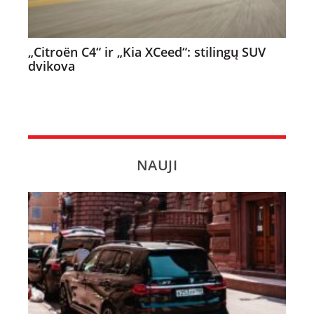
„Citroën C4“ ir „Kia XCeed“: stilingų SUV
dvikova
NAUJI