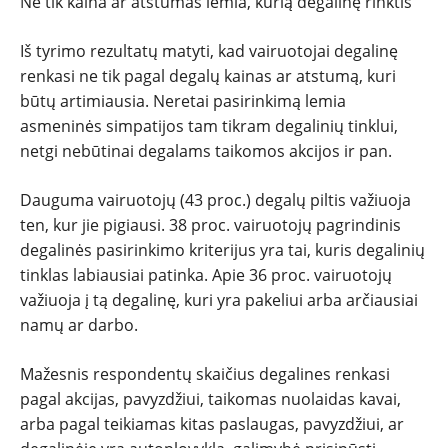
Ne tik kaina ar atstumas lemia, kurią degalinę rinktis
Iš tyrimo rezultatų matyti, kad vairuotojai degalinę
renkasi ne tik pagal degalų kainas ar atstumą, kuri
būtų artimiausia. Neretai pasirinkimą lemia
asmeninės simpatijos tam tikram degalinių tinklui,
netgi nebūtinai degalams taikomos akcijos ir pan.
Dauguma vairuotojų (43 proc.) degalų piltis važiuoja
ten, kur jie pigiausi. 38 proc. vairuotojų pagrindinis
degalinės pasirinkimo kriterijus yra tai, kuris degalinių
tinklas labiausiai patinka. Apie 36 proc. vairuotojų
važiuoja į tą degalinę, kuri yra pakeliui arba arčiausiai
namų ar darbo.
Mažesnis respondentų skaičius degalines renkasi
pagal akcijas, pavyzdžiui, taikomas nuolaidas kavai,
arba pagal teikiamas kitas paslaugas, pavyzdžiui, ar