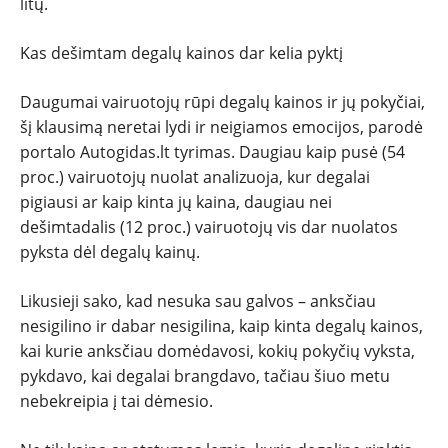
litų.
NAUJIENOS
Kas dešimtam degalų kainos dar kelia pyktį
TESTAI
Daugumai vairuotojų rūpi degalų kainos ir jų pokyčiai,
šį klausimą neretai lydi ir neigiamos emocijos, parodė
NAUJI
portalo Autogidas.lt tyrimas. Daugiau kaip pusė (54
proc.) vairuotojų nuolat analizuoja, kur degalai
pigiausi ar kaip kinta jų kaina, daugiau nei
NAUDOTI
dešimtadalis (12 proc.) vairuotojų vis dar nuolatos
pyksta dėl degalų kainų.
REPORTAŽAI
Likusieji sako, kad nesuka sau galvos – anksčiau
SPORTAS
nesigilino ir dabar nesigilina, kaip kinta degalų kainos,
kai kurie anksčiau domėdavosi, kokių pokyčių vyksta,
PATARIMAI
pykdavo, kai degalai brangdavo, tačiau šiuo metu
nebekreipia į tai dėmesio.
ĮVAIRENYBĖS