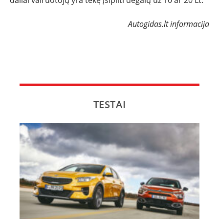
daliai vairuotojų yra tekę įsipilti degalų už 10 ar 20 Lt.
Autogidas.lt informacija
TESTAI