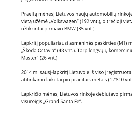
Praeitą mėnesį Lietuvos naujų automobilių rinkoje
vietą užėmė „Volkswagen” (192 vnt.), o trečioji viet
užtikrintai pirmavo BMW (35 vnt.).
Lapkritį populiariausi asmeninės paskirties (M1) mo
„Škoda Octavia” (48 vnt.). Tarp lengvųjų komercin
Master” (26 vnt.).
2014 m. sausį-lapkritį Lietuvoje iš viso įregistruo
atitinkamu laikotarpiu praeitais metais (12’810 vnt.
Lapkričio mėnesį Lietuvos rinkoje debiutavo pirmas
visureigis „Grand Santa Fe”.