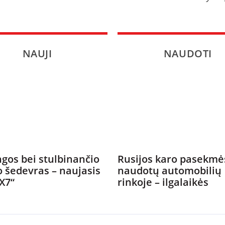
NAUJI
NAUDOTI
gos bei stulbinančio
Rusijos karo pasekmė
o šedevras – naujasis
naudotų automobilių
X7“
rinkoje – ilgalaikės