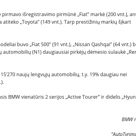
 pirmavo išregistravimo pirmūnė „Fiat” markė (200 vnt.), an
a atiteko „Toyota” (149 vnt.). Tarp prestižinių markių šįkart
deliai buvo „Fiat 500” (91 vnt.), „Nissan Qashqai” (64 vnt.) b
ių automobilių (N1) daugiausiai pirkėjų dėmesio sulaukė „Re
ta 15’270 naujų lengvųjų automobilių, t.y. 19% daugiau nei
).
is BMW vienatūris 2 serijos „Active Tourer” ir didelis „Hyun
BMW n
“AutoTyrimų