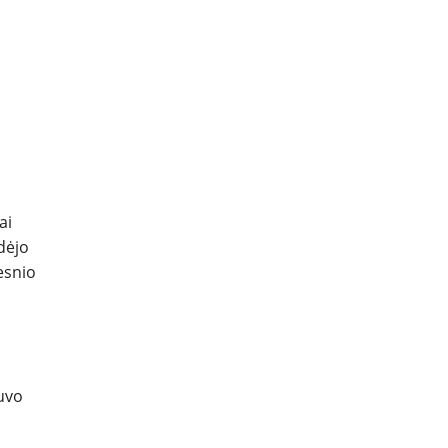
ai
dėjo
esnio
buvo