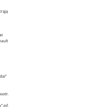
trąją
ei
nault
dai”
uotr.
” inf.