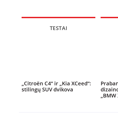
TESTAI
„Citroën C4“ ir „Kia XCeed“:
Praban
stilingų SUV dvikova
dizain
„BMW 