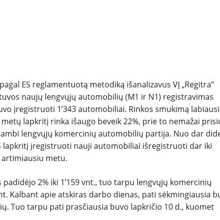
REPORTAŽAI
SPORTAS
PATARIMAI
pagal ES reglamentuotą metodiką išanalizavus VĮ „Regitra”
etuvos naujų lengvųjų automobilių (M1 ir N1) registravimas
ĮVAIRENYBĖS
buvo įregistruoti 1’343 automobiliai. Rinkos smukimą labiausi
 metų lapkritį rinka išaugo beveik 22%, prie to nemažai prisi
tambi lengvųjų komercinių automobilių partija. Nuo dar did
pkritį įregistruoti nauji automobiliai išregistruoti dar iki
 artimiausiu metu.
 padidėjo 2% iki 1’159 vnt., tuo tarpu lengvųjų komercinių
nt. Kalbant apie atskiras darbo dienas, pati sėkmingiausia 
ių. Tuo tarpu pati prasčiausia buvo lapkričio 10 d., kuomet