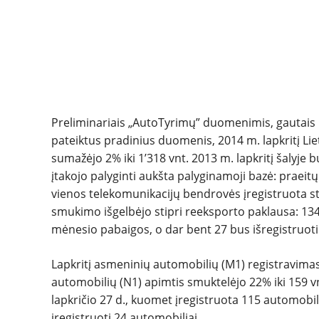
Preliminariais „AutoTyrimų” duomenimis, gautais 
pateiktus pradinius duomenis, 2014 m. lapkritį Li
sumažėjo 2% iki 1’318 vnt. 2013 m. lapkritį šalyje 
įtakojo palyginti aukšta palyginamoji bazė: praeitų
vienos telekomunikacijų bendrovės įregistruota s
smukimo išgelbėjo stipri reeksporto paklausa: 134 la
mėnesio pabaigos, o dar bent 27 bus išregistruoti
Lapkritį asmeninių automobilių (M1) registravimas
automobilių (N1) apimtis smuktelėjo 22% iki 159 v
lapkričio 27 d., kuomet įregistruota 115 automobil
įregistruoti 24 automobiliai.