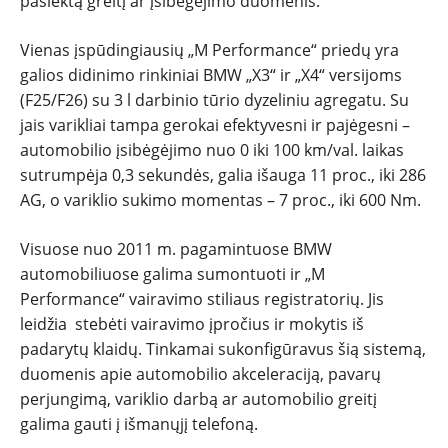
pasiektą greitį ar įsibėgėjimo duomenis.
Vienas įspūdingiausių „M Performance“ priedų yra
galios didinimo rinkiniai BMW „X3“ ir „X4“ versijoms
(F25/F26) su 3 l darbinio tūrio dyzeliniu agregatu. Su
jais varikliai tampa gerokai efektyvesni ir pajėgesni –
automobilio įsibėgėjimo nuo 0 iki 100 km/val. laikas
sutrumpėja 0,3 sekundės, galia išauga 11 proc., iki 286
AG, o variklio sukimo momentas – 7 proc., iki 600 Nm.
Visuose nuo 2011 m. pagamintuose BMW
automobiliuose galima sumontuoti ir „M
Performance“ vairavimo stiliaus registratorių. Jis
leidžia stebėti vairavimo įpročius ir mokytis iš
padarytų klaidų. Tinkamai sukonfigūravus šią sistemą,
duomenis apie automobilio akceleraciją, pavarų
perjungimą, variklio darbą ar automobilio greitį
galima gauti į išmanųjį telefoną.