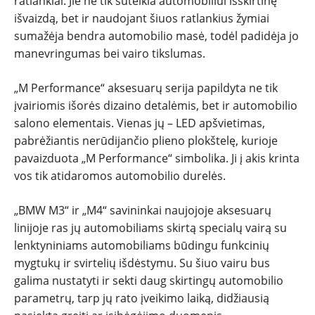
ratlankiai. Jie ne tik suteikia automobiliui išskirtinę
išvaizdą, bet ir naudojant šiuos ratlankius žymiai
sumažėja bendra automobilio masė, todėl padidėja jo
manevringumas bei vairo tikslumas.
„M Performance“ aksesuarų serija papildyta ne tik
įvairiomis išorės dizaino detalėmis, bet ir automobilio
salono elementais. Vienas jų – LED apšvietimas,
pabrėžiantis nerūdijančio plieno plokštelę, kurioje
pavaizduota „M Performance“ simbolika. Ji į akis krinta
vos tik atidaromos automobilio durelės.
„BMW M3“ ir „M4“ savininkai naujojoje aksesuarų
linijoje ras jų automobiliams skirtą specialų vairą su
lenktyniniams automobiliams būdingu funkcinių
mygtukų ir svirtelių išdėstymu. Su šiuo vairu bus
galima nustatyti ir sekti daug skirtingų automobilio
parametrų, tarp jų rato įveikimo laiką, didžiausią