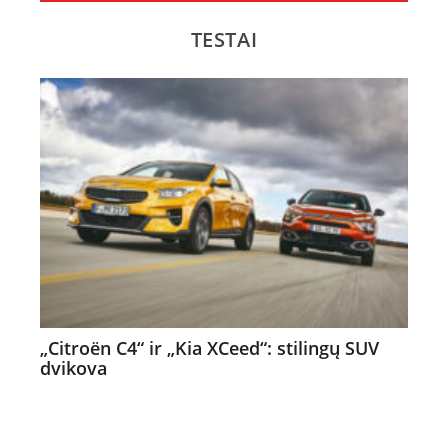
TESTAI
„Citroën C4“ ir „Kia XCeed“: stilingų SUV
dvikova