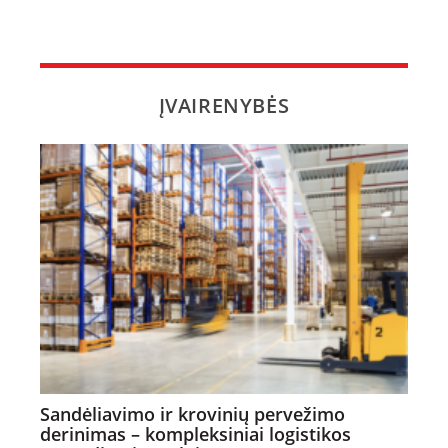
ĮVAIRENYBĖS
Sandėliavimo ir krovinių pervežimo
derinimas – kompleksiniai logistikos