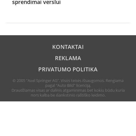
sprendimai verslui
KONTAKTAI
REKLAMA
PRIVATUMO POLITIKA
© 2005 "Axel Springer AG". Visos teisės išsaugomos. Rengiama
pagal "Auto Bild" licenciją.
Draudžiamas visas ar dalinis atgaminimas bet kokiu būdu kuria
nors kalba be išankstinio raštiško leidimo.