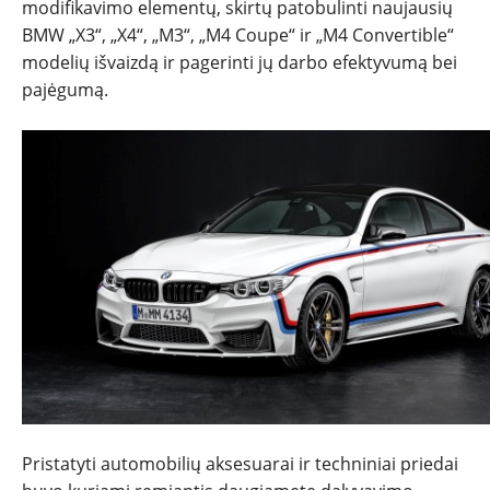
modifikavimo elementų, skirtų patobulinti naujausių
BMW „X3“, „X4“, „M3“, „M4 Coupe“ ir „M4 Convertible“
modelių išvaizdą ir pagerinti jų darbo efektyvumą bei
pajėgumą.
NAUJIENOS
TESTAI
NAUJI
NAUDOTI
REPORTAŽAI
SPORTAS
Pristatyti automobilių aksesuarai ir techniniai priedai