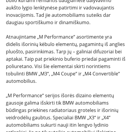
PATARIMAI
buvo kuriami remiantis daugiamete dalyvavimo
aukšto lygio lenktynėse patirtimi ir vadovaujantis
inovacijomis. Tad jie automobiliams suteiks dar
ĮVAIRENYBĖS
daugiau sportiškumo ir dinamiškumo.
Atnaujintame „M Performance“ asortimente yra
didelis išorinių kėbulo elementų, pagamintų iš anglies
pluošto, pasirinkimas. Tarp jų – galiniai difuzoriai bei
aptakai. Taip pat priekinio buferio priedai pagaminti iš
poliuretano. Visi šie elementai skirti norintiems
tobulinti BMW „M3“, „M4 Coupe“ ir „M4 Convertible“
automobilius.
„M Performance“ serijos išorės dizaino elementų
gausoje galima išskirti tik BMW automobiliams
būdingas priekines radiatoriaus groteles ir išorinių
veidrodėlių gaubtus. Specialiai BMW „X3“ ir „X4“
automobiliams sukurti nauji itin lengvo lydinio