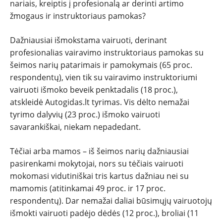
nariais, kreiptis į profesionalą ar derinti artimo
žmogaus ir instruktoriaus pamokas?
NAUJIENOS
Dažniausiai išmokstama vairuoti, derinant
profesionalias vairavimo instruktoriaus pamokas su
TESTAI
šeimos narių patarimais ir pamokymais (65 proc.
respondentų), vien tik su vairavimo instruktoriumi
vairuoti išmoko beveik penktadalis (18 proc.),
NAUJI
atskleidė Autogidas.lt tyrimas. Vis dėlto nemažai
tyrimo dalyvių (23 proc.) išmoko vairuoti
NAUDOTI
savarankiškai, niekam nepadedant.
REPORTAŽAI
Tėčiai arba mamos – iš šeimos narių dažniausiai
pasirenkami mokytojai, nors su tėčiais vairuoti
SPORTAS
mokomasi vidutiniškai tris kartus dažniau nei su
mamomis (atitinkamai 49 proc. ir 17 proc.
respondentų). Dar nemažai daliai būsimųjų vairuotojų
PATARIMAI
išmokti vairuoti padėjo dėdės (12 proc.), broliai (11