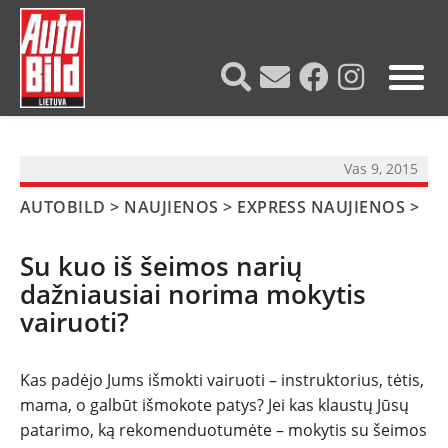
?>
Vas 9, 2015
AUTOBILD
>
NAUJIENOS
>
EXPRESS NAUJIENOS
>
Su kuo iš šeimos narių
dažniausiai norima mokytis
vairuoti?
Kas padėjo Jums išmokti vairuoti – instruktorius, tėtis,
mama, o galbūt išmokote patys? Jei kas klaustų Jūsų
patarimo, ką rekomenduotumėte – mokytis su šeimos