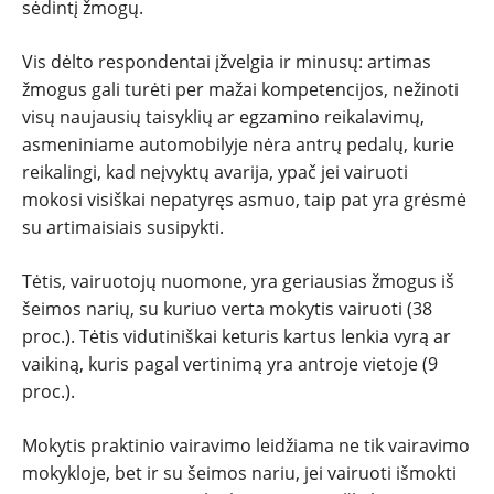
sėdintį žmogų.
Vis dėlto respondentai įžvelgia ir minusų: artimas
žmogus gali turėti per mažai kompetencijos, nežinoti
visų naujausių taisyklių ar egzamino reikalavimų,
asmeniniame automobilyje nėra antrų pedalų, kurie
reikalingi, kad neįvyktų avarija, ypač jei vairuoti
mokosi visiškai nepatyręs asmuo, taip pat yra grėsmė
su artimaisiais susipykti.
Tėtis, vairuotojų nuomone, yra geriausias žmogus iš
šeimos narių, su kuriuo verta mokytis vairuoti (38
proc.). Tėtis vidutiniškai keturis kartus lenkia vyrą ar
vaikiną, kuris pagal vertinimą yra antroje vietoje (9
proc.).
Mokytis praktinio vairavimo leidžiama ne tik vairavimo
mokykloje, bet ir su šeimos nariu, jei vairuoti išmokti