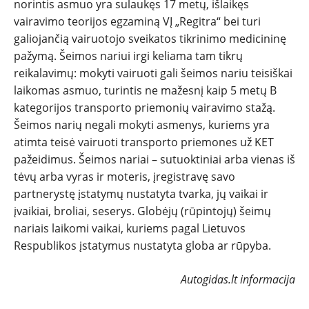
norintis asmuo yra sulaukęs 17 metų, išlaikęs
vairavimo teorijos egzaminą VĮ „Regitra“ bei turi
galiojančią vairuotojo sveikatos tikrinimo medicininę
pažymą. Šeimos nariui irgi keliama tam tikrų
reikalavimų: mokyti vairuoti gali šeimos nariu teisiškai
laikomas asmuo, turintis ne mažesnį kaip 5 metų B
kategorijos transporto priemonių vairavimo stažą.
Šeimos narių negali mokyti asmenys, kuriems yra
atimta teisė vairuoti transporto priemones už KET
pažeidimus. Šeimos nariai – sutuoktiniai arba vienas iš
tėvų arba vyras ir moteris, įregistravę savo
partnerystę įstatymų nustatyta tvarka, jų vaikai ir
įvaikiai, broliai, seserys. Globėjų (rūpintojų) šeimų
nariais laikomi vaikai, kuriems pagal Lietuvos
Respublikos įstatymus nustatyta globa ar rūpyba.
Autogidas.lt informacija