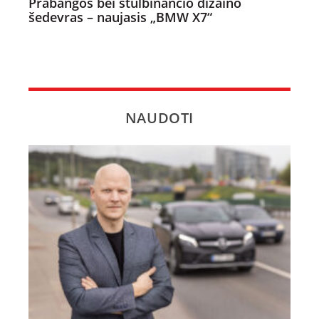
Prabangos bei stulbinančio dizaino
šedevras – naujasis „BMW X7“
NAUDOTI