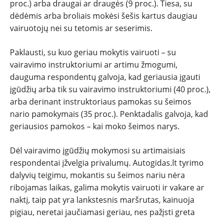
proc.) arba draugai ar draugės (9 proc.). Tiesa, su
ĮVAIRENYBĖS
dėdėmis arba broliais mokėsi šešis kartus daugiau
vairuotojų nei su tetomis ar seserimis.
Paklausti, su kuo geriau mokytis vairuoti – su
vairavimo instruktoriumi ar artimu žmogumi,
dauguma respondentų galvoja, kad geriausia įgauti
įgūdžių arba tik su vairavimo instruktoriumi (40 proc.),
arba derinant instruktoriaus pamokas su šeimos
nario pamokymais (35 proc.). Penktadalis galvoja, kad
geriausios pamokos – kai moko šeimos narys.
Dėl vairavimo įgūdžių mokymosi su artimaisiais
respondentai įžvelgia privalumų. Autogidas.lt tyrimo
dalyvių teigimu, mokantis su šeimos nariu nėra
ribojamas laikas, galima mokytis vairuoti ir vakare ar
naktį, taip pat yra lankstesnis maršrutas, kainuoja
pigiau, neretai jaučiamasi geriau, nes pažįsti greta