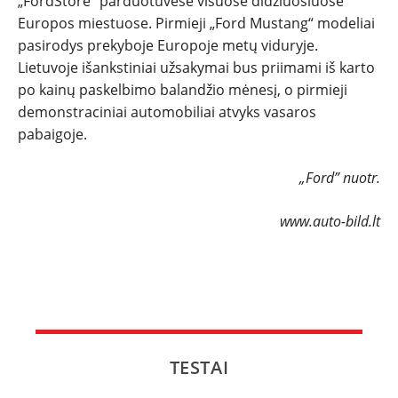
„FordStore“ parduotuvėse visuose didžiuosiuose
Europos miestuose. Pirmieji „Ford Mustang“ modeliai
pasirodys prekyboje Europoje metų viduryje.
Lietuvoje išankstiniai užsakymai bus priimami iš karto
po kainų paskelbimo balandžio mėnesį, o pirmieji
demonstraciniai automobiliai atvyks vasaros
pabaigoje.
„Ford” nuotr.
www.auto-bild.lt
TESTAI