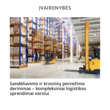
ĮVAIRENYBĖS
Sandėliavimo ir krovinių pervežimo
derinimas – kompleksiniai logistikos
sprendimai verslui