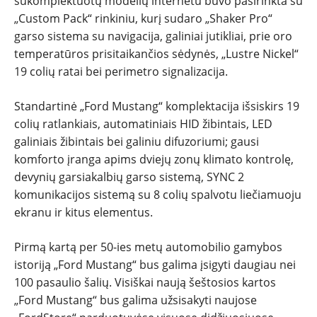
sukomplektuotų modelių internetu buvo pasirinkta su
„Custom Pack“ rinkiniu, kurį sudaro „Shaker Pro“
garso sistema su navigacija, galiniai jutikliai, prie oro
temperatūros prisitaikančios sėdynės, „Lustre Nickel“
19 colių ratai bei perimetro signalizacija.
Standartinė „Ford Mustang“ komplektacija išsiskirs 19
colių ratlankiais, automatiniais HID žibintais, LED
galiniais žibintais bei galiniu difuzoriumi; gausi
komforto įranga apims dviejų zonų klimato kontrolę,
devynių garsiakalbių garso sistemą, SYNC 2
komunikacijos sistemą su 8 colių spalvotu liečiamuoju
ekranu ir kitus elementus.
Pirmą kartą per 50-ies metų automobilio gamybos
istoriją „Ford Mustang“ bus galima įsigyti daugiau nei
100 pasaulio šalių. Visiškai naują šeštosios kartos
„Ford Mustang“ bus galima užsisakyti naujose