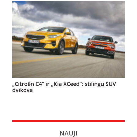
„Citroën C4“ ir „Kia XCeed“: stilingų SUV
dvikova
NAUJI