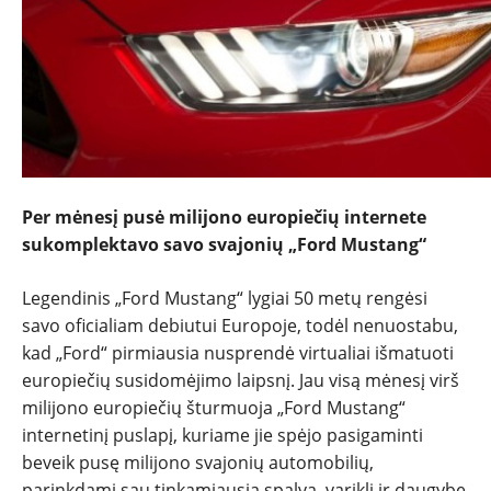
Per mėnesį pusė milijono europiečių internete
sukomplektavo savo svajonių „Ford Mustang“
NAUJIENOS
Legendinis „Ford Mustang“ lygiai 50 metų rengėsi
TESTAI
savo oficialiam debiutui Europoje, todėl nenuostabu,
kad „Ford“ pirmiausia nusprendė virtualiai išmatuoti
europiečių susidomėjimo laipsnį. Jau visą mėnesį virš
NAUJI
milijono europiečių šturmuoja „Ford Mustang“
internetinį puslapį, kuriame jie spėjo pasigaminti
NAUDOTI
beveik pusę milijono svajonių automobilių,
parinkdami sau tinkamiausią spalvą, variklį ir daugybę