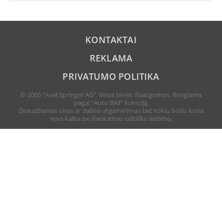
KONTAKTAI
REKLAMA
PRIVATUMO POLITIKA
© 2005 "Axel Springer AG". Visos teisės išsaugomos. Rengiama
pagal "Auto Bild" licenciją.
Draudžiamas visas ar dalinis atgaminimas bet kokiu būdu kuria
nors kalba be išankstinio raštiško leidimo.