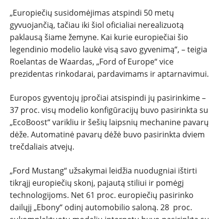
„Europiečių susidomėjimas atspindi 50 metų
gyvuojančią, tačiau iki šiol oficialiai nerealizuotą
paklausą šiame žemyne. Kai kurie europiečiai šio
legendinio modelio laukė visą savo gyvenimą“, – teigia
Roelantas de Waardas, „Ford of Europe“ vice
prezidentas rinkodarai, pardavimams ir aptarnavimui.
Europos gyventojų įpročiai atsispindi jų pasirinkime –
37 proc. visų modelio konfigūracijų buvo pasirinkta su
„EcoBoost“ varikliu ir šešių laipsnių mechanine pavarų
dėže. Automatinė pavarų dėžė buvo pasirinkta dviem
trečdaliais atvejų.
„Ford Mustang“ užsakymai leidžia nuodugniai ištirti
tikrąjį europiečių skonį, pajautą stiliui ir pomėgį
technologijoms. Net 61 proc. europiečių pasirinko
dailųjį „Ebony“ odinį automobilio saloną. 28 proc.