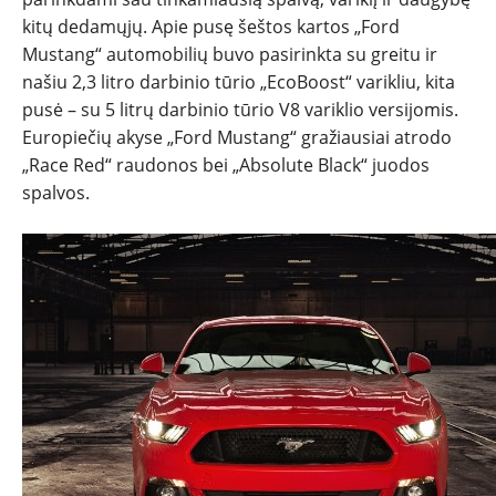
REPORTAŽAI
kitų dedamųjų. Apie pusę šeštos kartos „Ford
Mustang“ automobilių buvo pasirinkta su greitu ir
SPORTAS
našiu 2,3 litro darbinio tūrio „EcoBoost“ varikliu, kita
pusė – su 5 litrų darbinio tūrio V8 variklio versijomis.
PATARIMAI
Europiečių akyse „Ford Mustang“ gražiausiai atrodo
„Race Red“ raudonos bei „Absolute Black“ juodos
spalvos.
ĮVAIRENYBĖS