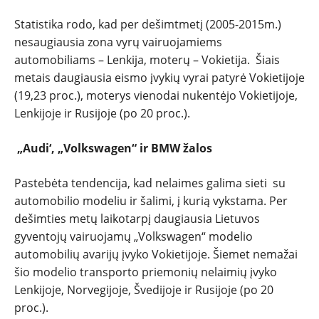
PATARIMAI
Statistika rodo, kad per dešimtmetį (2005-2015m.)
nesaugiausia zona vyrų vairuojamiems
automobiliams – Lenkija, moterų – Vokietija. Šiais
ĮVAIRENYBĖS
metais daugiausia eismo įvykių vyrai patyrė Vokietijoje
(19,23 proc.), moterys vienodai nukentėjo Vokietijoje,
Lenkijoje ir Rusijoje (po 20 proc.).
„Audi‘, „Volkswagen“ ir BMW žalos
Pastebėta tendencija, kad nelaimes galima sieti su
automobilio modeliu ir šalimi, į kurią vykstama. Per
dešimties metų laikotarpį daugiausia Lietuvos
gyventojų vairuojamų „Volkswagen“ modelio
automobilių avarijų įvyko Vokietijoje. Šiemet nemažai
šio modelio transporto priemonių nelaimių įvyko
Lenkijoje, Norvegijoje, Švedijoje ir Rusijoje (po 20
proc.).