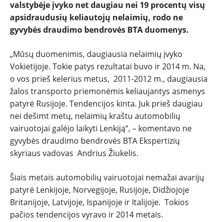
valstybėje įvyko net daugiau nei 19 procentų visų
apsidraudusių keliautojų nelaimių, rodo ne
gyvybės draudimo bendrovės BTA duomenys.
„Mūsų duomenimis, daugiausia nelaimių įvyko
Vokietijoje. Tokie patys rezultatai buvo ir 2014 m. Na,
NAUJIENOS
o vos prieš kelerius metus, 2011-2012 m., daugiausia
žalos transporto priemonėmis keliaujantys asmenys
TESTAI
patyrė Rusijoje. Tendencijos kinta. Juk prieš daugiau
nei dešimt metų, nelaimių kraštu automobilių
NAUJI
vairuotojai galėjo laikyti Lenkiją“, – komentavo ne
gyvybės draudimo bendrovės BTA Ekspertizių
skyriaus vadovas Andrius Žiukelis.
NAUDOTI
Šiais metais automobilių vairuotojai nemažai avarijų
REPORTAŽAI
patyrė Lenkijoje, Norvegijoje, Rusijoje, Didžiojoje
Britanijoje, Latvijoje, Ispanijoje ir Italijoje. Tokios
SPORTAS
pačios tendencijos vyravo ir 2014 metais.