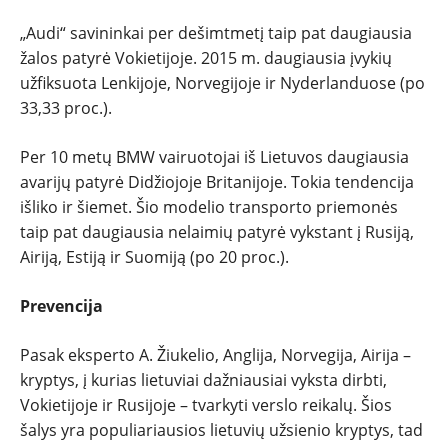
„Audi“ savininkai per dešimtmetį taip pat daugiausia
žalos patyrė Vokietijoje. 2015 m. daugiausia įvykių
užfiksuota Lenkijoje, Norvegijoje ir Nyderlanduose (po
33,33 proc.).
Per 10 metų BMW vairuotojai iš Lietuvos daugiausia
avarijų patyrė Didžiojoje Britanijoje. Tokia tendencija
išliko ir šiemet. Šio modelio transporto priemonės
taip pat daugiausia nelaimių patyrė vykstant į Rusiją,
Airiją, Estiją ir Suomiją (po 20 proc.).
Prevencija
Pasak eksperto A. Žiukelio, Anglija, Norvegija, Airija –
kryptys, į kurias lietuviai dažniausiai vyksta dirbti,
Vokietijoje ir Rusijoje – tvarkyti verslo reikalų. Šios
šalys yra populiariausios lietuvių užsienio kryptys, tad