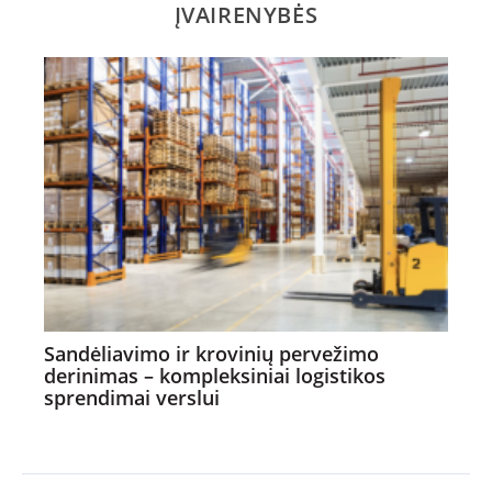
ĮVAIRENYBĖS
Sandėliavimo ir krovinių pervežimo
derinimas – kompleksiniai logistikos
sprendimai verslui