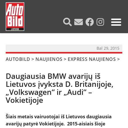
?>
Bal 29, 2015
AUTOBILD
>
NAUJIENOS
>
EXPRESS NAUJIENOS
>
Daugiausia BMW avarijų iš
Lietuvos įvyksta D. Britanijoje,
„Volkswagen“ ir „Audi“ –
Vokietijoje
Šiais metais vairuotojai iš Lietuvos daugiausia
avarijų patyrė Vokietijoje. 2015-aisiais šioje