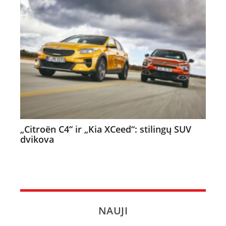
„Citroën C4“ ir „Kia XCeed“: stilingų SUV
dvikova
NAUJI