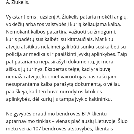
A. Žiukelis.
Vykstantiems į užsienį A. Žiukelis pataria mokėti anglų,
vokiečių arba tos valstybės į kurią keliaujama kalbą.
Nemokant kalbos patartina važiuoti su žmogumi,
kuris padėtų susikalbėti su kitataučiais. Mat kitu
atveju atsitikus nelaimei gali būti sunku susikalbėti su
policija ar medikais ir paaiškinti įvykių aplinkybes. Taip
pat patariama nepasirašyti dokumentų, jei nėra
aiškus jų turinys. Ekspertas teigė, kad yra buvę
nemažai atvejų, kuomet vairuotojas pasirašo jam
nesuprantama kalba parašytą dokumentą, o vėliau
paaiškėja, kad ten buvo nurodytos kitokios
aplinkybės, dėl kurių jis tampa įvykio kaltininku.
Ne gyvybės draudimo bendrovės BTA klientų
aptarnavimo tinklas – vienas plačiausių Lietuvoje. Šiuo
metu veikia 107 bendrovės atstovybės, klientais