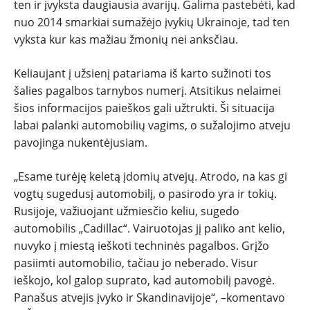
ten ir įvyksta daugiausia avarijų. Galima pastebėti, kad
nuo 2014 smarkiai sumažėjo įvykių Ukrainoje, tad ten
vyksta kur kas mažiau žmonių nei anksčiau.
Keliaujant į užsienį patariama iš karto sužinoti tos
šalies pagalbos tarnybos numerį. Atsitikus nelaimei
šios informacijos paieškos gali užtrukti. Ši situacija
labai palanki automobilių vagims, o sužalojimo atveju
pavojinga nukentėjusiam.
„Esame turėję keletą įdomių atvejų. Atrodo, na kas gi
vogtų sugedusį automobilį, o pasirodo yra ir tokių.
Rusijoje, važiuojant užmiesčio keliu, sugedo
automobilis „Cadillac“. Vairuotojas jį paliko ant kelio,
nuvyko į miestą ieškoti techninės pagalbos. Grįžo
pasiimti automobilio, tačiau jo neberado. Visur
ieškojo, kol galop suprato, kad automobilį pavogė.
Panašus atvejis įvyko ir Skandinavijoje“, –komentavo