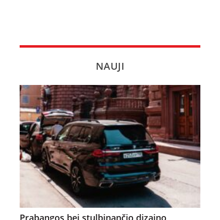
NAUJI
Prabangos bei stulbinančio dizaino