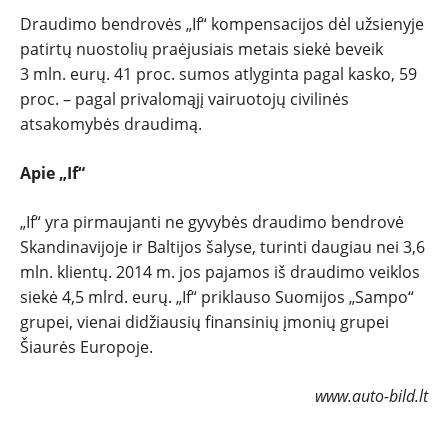
Draudimo bendrovės „If“ kompensacijos dėl užsienyje
patirtų nuostolių praėjusiais metais siekė beveik
3 mln. eurų. 41 proc. sumos atlyginta pagal kasko, 59
proc. – pagal privalomąjį vairuotojų civilinės
atsakomybės draudimą.
Apie „If“
„If“ yra pirmaujanti ne gyvybės draudimo bendrovė
Skandinavijoje ir Baltijos šalyse, turinti daugiau nei 3,6
mln. klientų. 2014 m. jos pajamos iš draudimo veiklos
siekė 4,5 mlrd. eurų. „If“ priklauso Suomijos „Sampo“
grupei, vienai didžiausių finansinių įmonių grupei
Šiaurės Europoje.
www.auto-bild.lt