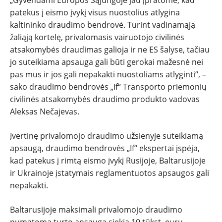
„Gyvendami Europos Sąjungoje jau įpratome, kad
PATARIMAI
patekus į eismo įvykį visus nuostolius atlygina
kaltininko draudimo bendrovė. Turint vadinamąją
ĮVAIRENYBĖS
žaliąją kortelę, privalomasis vairuotojo civilinės
atsakomybės draudimas galioja ir ne ES šalyse, tačiau
jo suteikiama apsauga gali būti gerokai mažesnė nei
pas mus ir jos gali nepakakti nuostoliams atlyginti“, –
sako draudimo bendrovės „If“ Transporto priemonių
civilinės atsakomybės draudimo produkto vadovas
Aleksas Nečajevas.
Įvertinę privalomojo draudimo užsienyje suteikiamą
apsaugą, draudimo bendrovės „If“ ekspertai įspėja,
kad patekus į rimtą eismo įvykį Rusijoje, Baltarusijoje
ir Ukrainoje įstatymais reglamentuotos apsaugos gali
nepakakti.
Baltarusijoje maksimali privalomojo draudimo