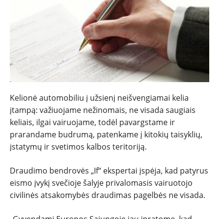
NAUJIENOS
TESTAI
Kelionė automobiliu į užsienį neišvengiamai kelia
įtampą: važiuojame nežinomais, ne visada saugiais
NAUJI
keliais, ilgai vairuojame, todėl pavargstame ir
prarandame budrumą, patenkame į kitokių taisyklių,
NAUDOTI
įstatymų ir svetimos kalbos teritoriją.
REPORTAŽAI
Draudimo bendrovės „If“ ekspertai įspėja, kad patyrus
eismo įvykį svečioje šalyje privalomasis vairuotojo
SPORTAS
civilinės atsakomybės draudimas pagelbės ne visada.