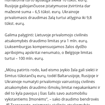
numatoma turto apsauga siekia 10 tūkst. eurų.
Rusijoje galiojančiuose įstatymuose įtvirtinta dar
mažesnė suma – 6,5 tūkst. eurų. Ukrainoje
privalomasis draudimas žalą turtui atlygina iki 9,8
tūkst. eurų.
Galima palyginti: Lietuvoje privalomojo civilinės
atsakomybės draudimo limitas yra 1 mln. eurų.
Liuksemburgas kompensuojamos žalos dydžio
apribojimų apskritai nenumato, o Belgijoje limitas
turtui – 100 mln. eurų.
„Mūsų patirtis rodo, kad eismo įvykio žala gali siekti ir
šimtus tūkstančių eurų, todėl Baltarusijoje, Rusijoje ir
Ukrainoje numatyti privalomojo vairuotojų civilinės
atsakomybės draudimo išmokų limitai nepakankami ir
dėl to kyla pavojus į šias šalis savo automobiliu
vykstantiems žmonėms“, – sako draudimo bendrovės