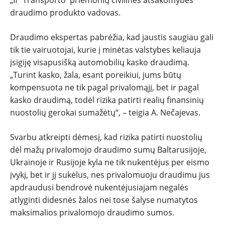
„If“ Transporto priemonių civilinės atsakomybės
draudimo produkto vadovas.
Draudimo ekspertas pabrėžia, kad jaustis saugiau gali
tik tie vairuotojai, kurie į minėtas valstybes keliauja
įsigiję visapusišką automobilių kasko draudimą.
„Turint kasko, žala, esant poreikiui, jums būtų
kompensuota ne tik pagal privalomąjį, bet ir pagal
kasko draudimą, todėl rizika patirti realių finansinių
nuostolių gerokai sumažėtų“, – teigia A. Nečajevas.
Svarbu atkreipti dėmesį, kad rizika patirti nuostolių
dėl mažų privalomojo draudimo sumų Baltarusijoje,
Ukrainoje ir Rusijoje kyla ne tik nukentėjus per eismo
įvykį, bet ir jį sukėlus, nes privalomuoju draudimu jus
apdraudusi bendrovė nukentėjusiajam negalės
atlyginti didesnės žalos nei tose šalyse numatytos
maksimalios privalomojo draudimo sumos.