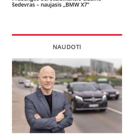
šedevras – naujasis „BMW X7“
NAUDOTI