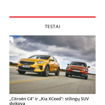
TESTAI
„Citroën C4“ ir „Kia XCeed“: stilingų SUV
dvikova