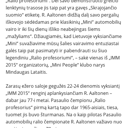
„Ralio profesoriumi“. Dėl savo demonstruoto greičio
lenktynių trasose jis taip pat yra gavęs „Skrajojančio
ĮVAIRENYBĖS
suomio“ etiketę. R. Aaltonen didžią dalį savo pergalių
iškovojo sėdėdamas prie klasikinių „Mini“ automobilių
vairo ir iki šių dienų išliko neabejingas šiems
„mažyliams“. Džiaugiamės, kad Lietuvoje vyksiančiame
„Mini“ suvažiavime mūsų šalies vairavimo entuziastai
galės taip pat pasimatyti ir pabendrauti su šiuo
legendiniu „Ralio profesoriumi“, – sakė vienas iš „IMM
2015“ organizatorių, „Mini People“ klubo narys
Mindaugas Lataitis.
Zarasų ežero saloje gegužės 22-24 dienomis vyksiantį
„IMM 2015“ renginį aplankysiančiam R. Aaltonen –
dabar jau 77-i metai. Pasaulio čempionu „Ralio
profesorius“ pirmą kartą tapo dar 1965-aisiais, tiesa,
tuomet jis buvo šturmanas. Na o kaip pilotas Pasaulio
automobilių ralio čempionate R. Aaltonen važiavo nuo