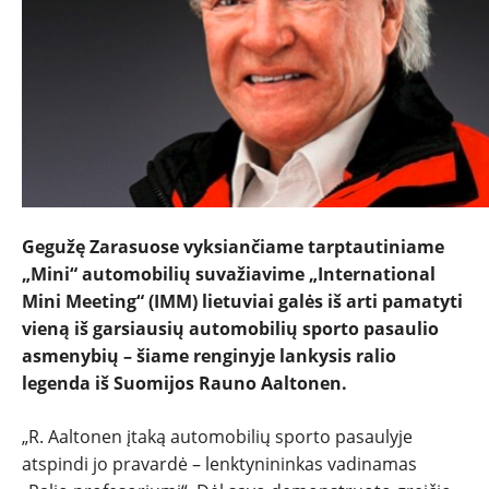
NAUJIENOS
TESTAI
NAUJI
Gegužę Zarasuose vyksiančiame tarptautiniame
„Mini“ automobilių suvažiavime „International
NAUDOTI
Mini Meeting“ (IMM) lietuviai galės iš arti pamatyti
vieną iš garsiausių automobilių sporto pasaulio
asmenybių – šiame renginyje lankysis ralio
REPORTAŽAI
legenda iš Suomijos Rauno Aaltonen.
SPORTAS
„R. Aaltonen įtaką automobilių sporto pasaulyje
atspindi jo pravardė – lenktynininkas vadinamas
PATARIMAI