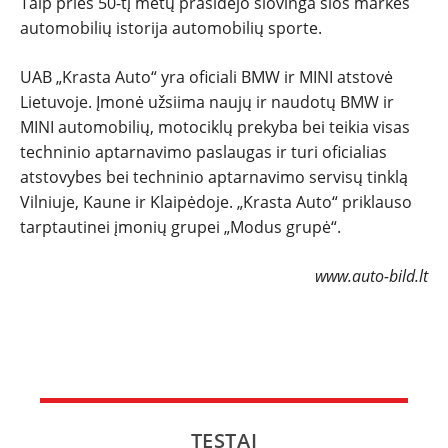
Taip prieš 50-tį metų prasidėjo šlovinga šios markės
automobilių istorija automobilių sporte.
UAB „Krasta Auto“ yra oficiali BMW ir MINI atstovė
Lietuvoje. Įmonė užsiima naujų ir naudotų BMW ir
MINI automobilių, motociklų prekyba bei teikia visas
techninio aptarnavimo paslaugas ir turi oficialias
atstovybes bei techninio aptarnavimo servisų tinklą
Vilniuje, Kaune ir Klaipėdoje. „Krasta Auto“ priklauso
tarptautinei įmonių grupei „Modus grupė“.
www.auto-bild.lt
TESTAI