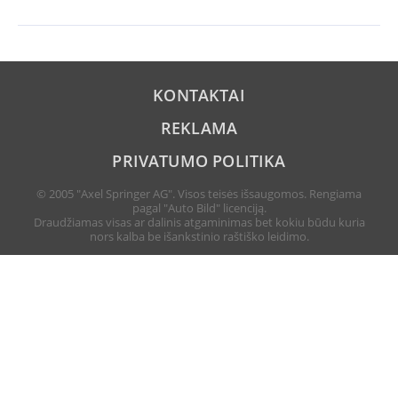
KONTAKTAI
REKLAMA
PRIVATUMO POLITIKA
© 2005 "Axel Springer AG". Visos teisės išsaugomos. Rengiama
pagal "Auto Bild" licenciją.
Draudžiamas visas ar dalinis atgaminimas bet kokiu būdu kuria
nors kalba be išankstinio raštiško leidimo.