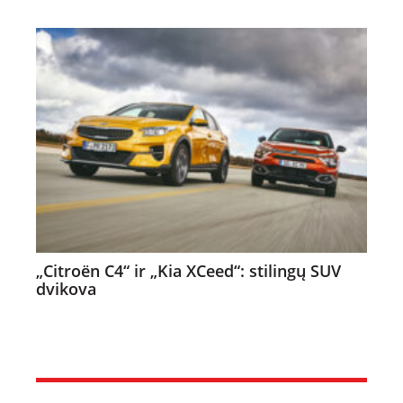
„Citroën C4“ ir „Kia XCeed“: stilingų SUV
dvikova