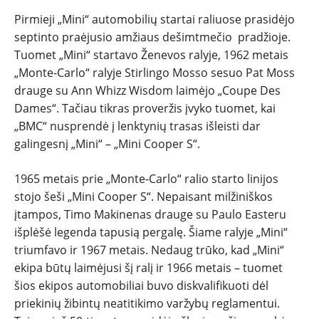
Pirmieji „Mini“ automobilių startai raliuose prasidėjo
septinto praėjusio amžiaus dešimtmečio pradžioje.
Tuomet „Mini“ startavo Ženevos ralyje, 1962 metais
„Monte-Carlo“ ralyje Stirlingo Mosso sesuo Pat Moss
drauge su Ann Whizz Wisdom laimėjo „Coupe Des
Dames“. Tačiau tikras proveržis įvyko tuomet, kai
„BMC“ nusprendė į lenktynių trasas išleisti dar
galingesnį „Mini“ – „Mini Cooper S“.
1965 metais prie „Monte-Carlo“ ralio starto linijos
stojo šeši „Mini Cooper S“. Nepaisant milžiniškos
įtampos, Timo Makinenas drauge su Paulo Easteru
išplėšė legenda tapusią pergalę. Šiame ralyje „Mini“
triumfavo ir 1967 metais. Nedaug trūko, kad „Mini“
ekipa būtų laimėjusi šį ralį ir 1966 metais – tuomet
šios ekipos automobiliai buvo diskvalifikuoti dėl
priekinių žibintų neatitikimo varžybų reglamentui.