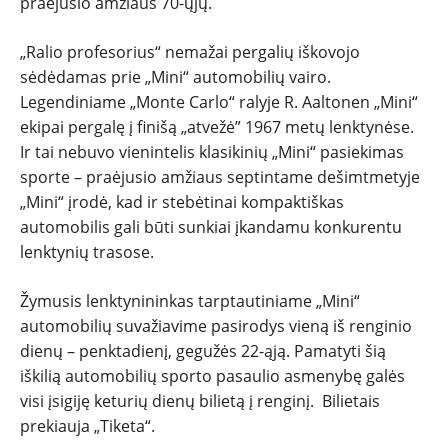
praėjusio amžiaus 70-ųjų.
„Ralio profesorius“ nemažai pergalių iškovojo
sėdėdamas prie „Mini“ automobilių vairo.
Legendiniame „Monte Carlo“ ralyje R. Aaltonen „Mini“
ekipai pergalę į finišą „atvežė” 1967 metų lenktynėse.
Ir tai nebuvo vienintelis klasikinių „Mini“ pasiekimas
sporte – praėjusio amžiaus septintame dešimtmetyje
„Mini“ įrodė, kad ir stebėtinai kompaktiškas
automobilis gali būti sunkiai įkandamu konkurentu
lenktynių trasose.
Žymusis lenktynininkas tarptautiniame „Mini“
automobilių suvažiavime pasirodys vieną iš renginio
dienų – penktadienį, gegužės 22-ąją. Pamatyti šią
iškilią automobilių sporto pasaulio asmenybę galės
visi įsigiję keturių dienų bilietą į renginį. Bilietais
prekiauja „Tiketa“.