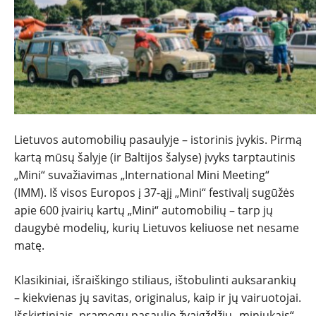
TESTAI
NAUJI
NAUDOTI
REPORTAŽAI
Lietuvos automobilių pasaulyje – istorinis įvykis. Pirmą
kartą mūsų šalyje (ir Baltijos šalyse) įvyks tarptautinis
SPORTAS
„Mini“ suvažiavimas „International Mini Meeting“
(IMM). Iš visos Europos į 37-ąjį „Mini“ festivalį sugūžės
apie 600 įvairių kartų „Mini“ automobilių – tarp jų
PATARIMAI
daugybė modelių, kurių Lietuvos keliuose net nesame
matę.
ĮVAIRENYBĖS
Klasikiniai, išraiškingo stiliaus, ištobulinti auksarankių
– kiekvienas jų savitas, originalus, kaip ir jų vairuotojai.
Išskirtiniais, pramogų pasaulio žvaigždžių „miniukais“