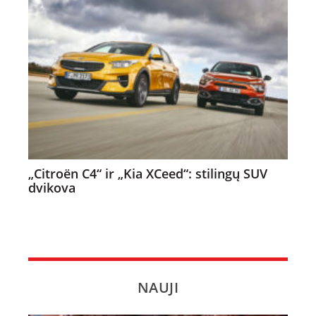
„Citroën C4“ ir „Kia XCeed“: stilingų SUV
dvikova
NAUJI