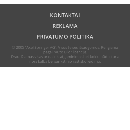
KONTAKTAI
REKLAMA
PRIVATUMO POLITIKA
© 2005 "Axel Springer AG". Visos teisės išsaugomos. Rengiama
pagal "Auto Bild" licenciją.
Draudžiamas visas ar dalinis atgaminimas bet kokiu būdu kuria
nors kalba be išankstinio raštiško leidimo.