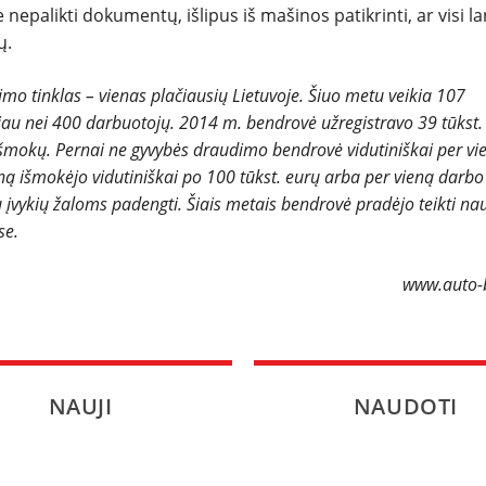
epalikti dokumentų, išlipus iš mašinos patikrinti, ar visi la
ų.
o tinklas – vienas plačiausių Lietuvoje. Šiuo metu veikia 107
iau nei 400 darbuotojų. 2014 m. bendrovė užregistravo 39 tūkst.
išmokų. Pernai ne gyvybės draudimo bendrovė vidutiniškai per vi
ną išmokėjo vidutiniškai po 100 tūkst. eurų arba per vieną darbo
įvykių žaloms padengti. Šiais metais bendrovė pradėjo teikti na
se.
www.auto-b
NAUJI
NAUDOTI