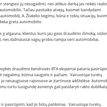
 stengiasi jų nesugadinti, nes atlikus darbą jas reikės realiz
to automobilio. Tačiau pasitaiko atvejų, kuomet bandydami
utomobilį. A. Žiukelio teigimu, būna ir tokių situacijų, kuo
alieka greta automobilio.
s jį atgauna, klientui, kuris jau gavo draudimo išmoką, siūl
eti, nes dažniausiai vagių grobiu tampa seni automobiliai,
yvybės draudimo bendrovės BTA ekspertai pataria pasirūpin
uti negalima, būtina saugotis ir pačiam. Vairuotojai turėtų
kti jo nesaugiuose rajonuose ar įtartinose aikštelėse. Automob
imu turtu susigundę asmenys gali pasidaryti rakto dublikatą
ir pasirūpinti, kad jis būtų patikimas. Vairuotojai turėtų