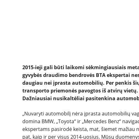
2015-ieji gali būti laikomi sėkmingiausiais me
gyvybės draudimo bendrovės BTA ekspertai nes
daugiau nei įprasta automobilių. Per penkis ši
transporto priemonės pavogtos iš atvirų viet
Dažniausiai nusikaltėliai pasitenkina automobil
„Nuvaryti automobilį nėra įprasta automobilių vagių
domina BMW, „Toyota“ ir „Mercedes Benz“ navigaci
ekspertams pasirodė keista, mat, šiemet mažiau 
pat, kaip ir per visus 2014-uosius. Mūsų duomeny