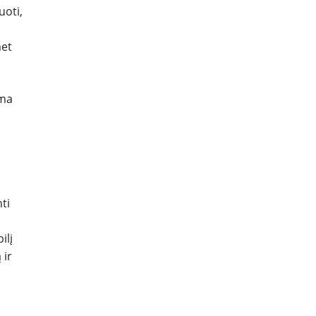
uoti,
met
oma
ti
ilį
 ir