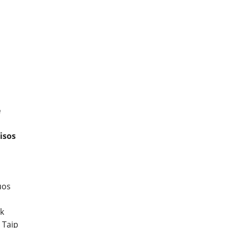
e
isos
uos
ek
 Taip