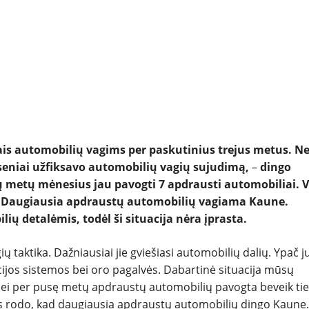
NAUJI
NAUDOTI
REPORTAŽAI
SPORTAS
tais automobilių vagims per paskutinius trejus metus. N
PATARIMAI
eniai užfiksavo automobilių vagių sujudimą,
–
dingo
ų metų mėnesius jau pavogti 7 apdrausti automobiliai. V
ĮVAIRENYBĖS
ų. Daugiausia apdraustų automobilių vagiama Kaune.
ių detalėmis, todėl ši situacija nėra įprasta.
 taktika. Dažniausiai jie gviešiasi automobilių dalių. Ypač j
jos sistemos bei oro pagalvės. Dabartinė situacija mūsų
nei per pusę metų apdraustų automobilių pavogta beveik ti
s rodo, kad daugiausia apdraustų automobilių dingo Kaune.