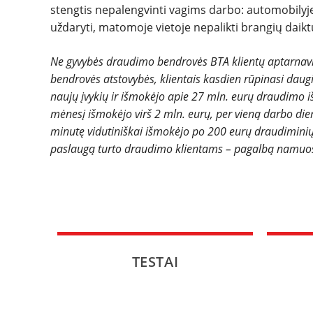
stengtis nepalengvinti vagims darbo: automobilyje n
uždaryti, matomoje vietoje nepalikti brangių daikt
Ne gyvybės draudimo bendrovės BTA klientų aptarnavim
bendrovės atstovybės, klientais kasdien rūpinasi daug
naujų įvykių ir išmokėjo apie 27 mln. eurų draudimo 
mėnesį išmokėjo virš 2 mln. eurų, per vieną darbo die
minutę vidutiniškai išmokėjo po 200 eurų draudiminių 
paslaugą turto draudimo klientams – pagalbą namuo
TESTAI