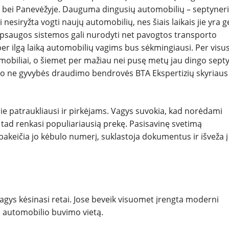
e bei Panevėžyje. Dauguma dingusių automobilių – septyneri
esiryžta vogti naujų automobilių, nes šiais laikais jie yra g
s apsaugos sistemos gali nurodyti net pavogtos transporto
er ilgą laiką automobilių vagims bus sėkmingiausi. Per visu
mobiliai, o šiemet per mažiau nei pusę metų jau dingo sept
o ne gyvybės draudimo bendrovės BTA Ekspertizių skyriaus
urie patraukliausi ir pirkėjams. Vagys suvokia, kad norėdami
ą, tad renkasi populiariausią prekę. Pasisavinę svetimą
 pakeičia jo kėbulo numerį, suklastoja dokumentus ir išveža į
agys kėsinasi retai. Jose beveik visuomet įrengta moderni
 automobilio buvimo vietą.