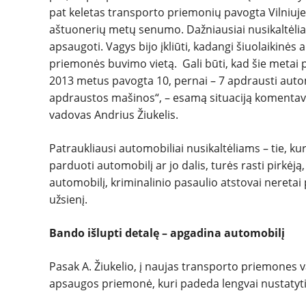
pat keletas transporto priemonių pavogta Vilniuj
aštuonerių metų senumo. Dažniausiai nusikaltėliai n
apsaugoti. Vagys bijo įkliūti, kadangi šiuolaikinė
priemonės buvimo vietą. Gali būti, kad šie metai p
2013 metus pavogta 10, pernai – 7 apdrausti auto
apdraustos mašinos“, – esamą situaciją komentav
vadovas Andrius Žiukelis.
Patraukliausi automobiliai nusikaltėliams – tie, k
parduoti automobilį ar jo dalis, turės rasti pirkėj
automobilį, kriminalinio pasaulio atstovai neretai
užsienį.
Bando išlupti detalę – apgadina automobilį
Pasak A. Žiukelio, į naujas transporto priemones v
apsaugos priemonė, kuri padeda lengvai nustatyti