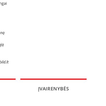
ngai
eną
ują
ild.lt
ĮVAIRENYBĖS