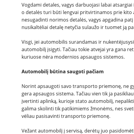
Vogdami detales, vagys darbuojasi labai atsargiai ir
o detalės turi būti lengvai pritvirtinamos prie ki
nesugadinti norimos detalės, vagys apgadina patį a
nusikaltėliai detalę netyčia sulaužo ir tuomet ją p
Visgi, jei automobilis surandamas ir nukentėjusysi
automobilį įsigyti. Tačiau tokie atvejai yra gana r
kuriuose nėra modernios apsaugos sistemos.
Automobilį būtina saugoti pačiam
Norint apsaugoti savo transporto priemonę, ne g
gera apsaugos sistema. Tačiau vien tik ja pasiklia
įvertinti aplinką, kurioje stato automobilį, nepali
galima skolinti tik patikimiems žmonėms, nes svet
vėliau pasisavinti transporto priemonę.
Vežant automobilį į servisą, derėtų juo pasidomėti 