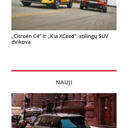
„Citroën C4“ ir „Kia XCeed“: stilingų SUV
dvikova
NAUJI