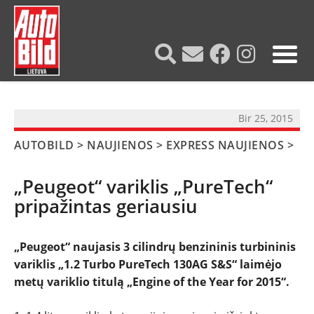
?>
Bir 25, 2015
AUTOBILD
>
NAUJIENOS
>
EXPRESS NAUJIENOS
>
„Peugeot“ variklis „PureTech“
pripažintas geriausiu
„Peugeot“ naujasis 3 cilindrų benzininis turbininis
variklis „1.2 Turbo PureTech 130AG S&S“ laimėjo
NAUJIENOS
metų variklio titulą „Engine of the Year for 2015“.