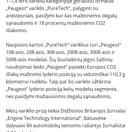
1–1,4 litro variklių kategorijoje geriausiu išrinktas
TESTAI
„Peugeot“ variklis „PureTech“, palyginti su
ankstesniais, pasižymi kur kas mažesnėmis degalų
NAUJI
sąnaudomis ir 18 procentų mažesnėmis CO2
išlakomis.
NAUDOTI
Naujosios kartos „PureTech“ variklius turi „Peugeot“
REPORTAŽAI
108-asis, 208-asis, 308-asis, 2008-asis, 3008-asis ir
5008-asis modeliai. Šių šiuolaikinių jėgos šaltinių
naudojimas leido „Peugeot“ pasiekti Europos CO2
SPORTAS
išlakų mažinimo lyderio poziciją su vidutiniškai 110,3 g
kilometrui rodikliu. Taip pat šis variklis užtikrina
PATARIMAI
„Peugeot“ lyderio poziciją kelių modelių segmente,
nes pasižymi mažiausiomis degalų sąnaudomis.
ĮVAIRENYBĖS
Metų variklio prizą teikia Didžiosios Britanijos žurnalas
„Engine Technology International“. Balsavime
dalyvavo 84 automobilių temomis rašantys žurnalistai