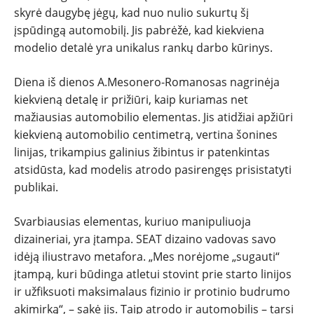
skyrė daugybę jėgų, kad nuo nulio sukurtų šį
įspūdingą automobilį. Jis pabrėžė, kad kiekviena
modelio detalė yra unikalus rankų darbo kūrinys.
Diena iš dienos A.Mesonero-Romanosas nagrinėja
kiekvieną detalę ir prižiūri, kaip kuriamas net
mažiausias automobilio elementas. Jis atidžiai apžiūri
kiekvieną automobilio centimetrą, vertina šonines
linijas, trikampius galinius žibintus ir patenkintas
atsidūsta, kad modelis atrodo pasirengęs prisistatyti
publikai.
Svarbiausias elementas, kuriuo manipuliuoja
dizaineriai, yra įtampa. SEAT dizaino vadovas savo
idėją iliustravo metafora. „Mes norėjome „sugauti“
įtampą, kuri būdinga atletui stovint prie starto linijos
ir užfiksuoti maksimalaus fizinio ir protinio budrumo
akimirką“, – sakė jis. Taip atrodo ir automobilis – tarsi