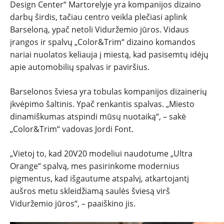
Design Center“ Martorelyje yra kompanijos dizaino
darbų širdis, tačiau centro veikla plečiasi aplink
Barseloną, ypač netoli Viduržemio jūros. Vidaus
įrangos ir spalvų „Color&Trim“ dizaino komandos
nariai nuolatos keliauja į miestą, kad pasisemtų idėjų
apie automobilių spalvas ir paviršius.
Barselonos šviesa yra tobulas kompanijos dizainerių
įkvėpimo šaltinis. Ypač renkantis spalvas. „Miesto
dinamiškumas atspindi mūsų nuotaiką“, – sakė
„Color&Trim“ vadovas Jordi Font.
„Vietoj to, kad 20V20 modeliui naudotume „Ultra
Orange“ spalvą, mes pasirinkome modernius
pigmentus, kad išgautume atspalvį, atkartojantį
aušros metu skleidžiamą saulės šviesą virš
Viduržemio jūros“, – paaiškino jis.