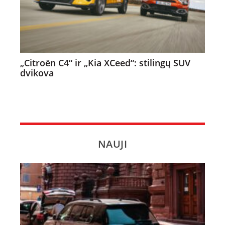
„Citroën C4“ ir „Kia XCeed“: stilingų SUV
dvikova
NAUJI