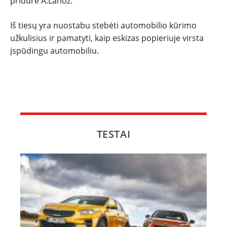
pridūrė A.Lahoz.
Iš tiesų yra nuostabu stebėti automobilio kūrimo
užkulisius ir pamatyti, kaip eskizas popieriuje virsta
įspūdingu automobiliu.
TESTAI