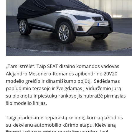
NAUJIENOS
„Tarsi strėlė“. Taip SEAT dizaino komandos vadovas
Alejandro Mesonero-Romanos apibendrino 20V20
modelio greičio ir dinamiškumo pojūtį. Sėdėdamas
TESTAI
paplūdimio terasoje ir žvelgdamas į Viduržemio jūrą
su bloknotu ir pieštuku rankose jis nubraižė pirmąsias
NAUJI
šio modelio linijas.
NAUDOTI
Taigi pradedame neparastą kelionę, kuri supažindins
su kiekvienu automobilio kūrimo etapu. Kiekvieną