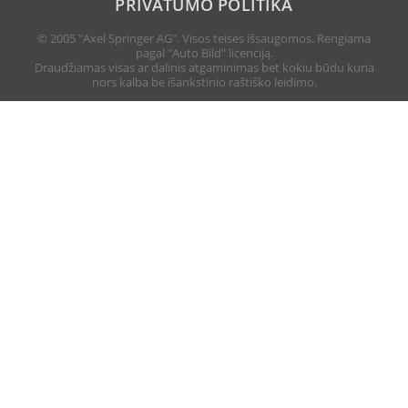
PRIVATUMO POLITIKA
© 2005 "Axel Springer AG". Visos teisės išsaugomos. Rengiama
pagal "Auto Bild" licenciją.
Draudžiamas visas ar dalinis atgaminimas bet kokiu būdu kuria
nors kalba be išankstinio raštiško leidimo.