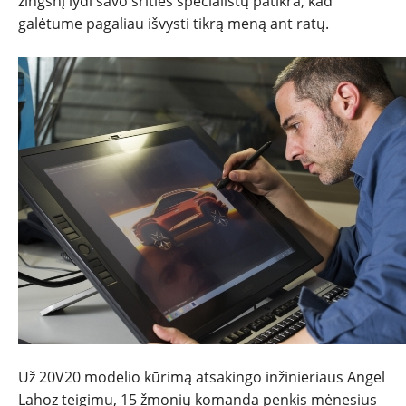
REPORTAŽAI
žingsnį lydi savo srities specialistų patikra, kad
galėtume pagaliau išvysti tikrą meną ant ratų.
SPORTAS
PATARIMAI
ĮVAIRENYBĖS
Už 20V20 modelio kūrimą atsakingo inžinieriaus Angel
Lahoz teigimu, 15 žmonių komanda penkis mėnesius