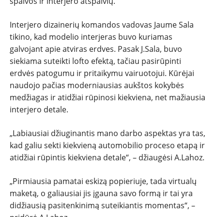
spalvos ir interjero atspalvių.
Interjero dizainerių komandos vadovas Jaume Sala
tikino, kad modelio interjeras buvo kuriamas
galvojant apie atviras erdves. Pasak J.Sala, buvo
siekiama suteikti lofto efektą, tačiau pasirūpinti
erdvės patogumu ir pritaikymu vairuotojui. Kūrėjai
naudojo pačias moderniausias aukštos kokybės
medžiagas ir atidžiai rūpinosi kiekviena, net mažiausia
interjero detale.
„Labiausiai džiuginantis mano darbo aspektas yra tas,
kad galiu sekti kiekvieną automobilio proceso etapą ir
atidžiai rūpintis kiekviena detale“, – džiaugėsi A.Lahoz.
„Pirmiausia pamatai eskizą popieriuje, tada virtualų
maketą, o galiausiai jis įgauna savo formą ir tai yra
didžiausią pasitenkinimą suteikiantis momentas“, –