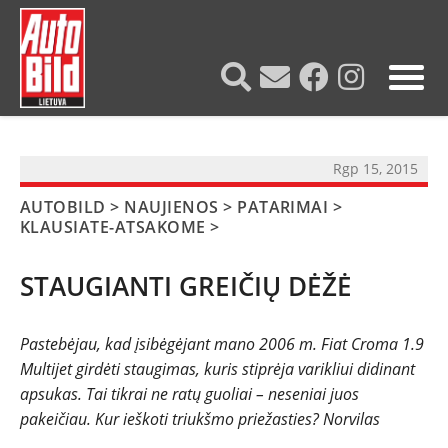
?>
Rgp 15, 2015
AUTOBILD
>
NAUJIENOS
>
PATARIMAI
>
KLAUSIATE-ATSAKOME
>
STAUGIANTI GREIČIŲ DĖŽĖ
Pastebėjau, kad įsibėgėjant mano 2006 m. Fiat Croma 1.9
Multijet girdėti staugimas, kuris stiprėja varikliui didinant
NAUJIENOS
apsukas. Tai tikrai ne ratų guoliai – neseniai juos
pakeičiau. Kur ieškoti triukšmo priežasties? Norvilas
TESTAI