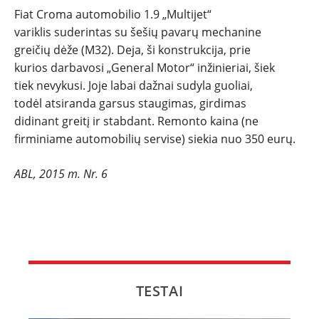
Fiat Croma automobilio 1.9 „Multijet“
NAUJI
variklis suderintas su šešių pavarų mechanine
greičių dėže (M32). Deja, ši konstrukcija, prie
NAUDOTI
kurios darbavosi „General Motor“ inžinieriai, šiek
tiek nevykusi. Joje labai dažnai sudyla guoliai,
todėl atsiranda garsus staugimas, girdimas
REPORTAŽAI
didinant greitį ir stabdant. Remonto kaina (ne
firminiame automobilių servise) siekia nuo 350 eurų.
SPORTAS
ABL, 2015 m. Nr. 6
PATARIMAI
ĮVAIRENYBĖS
TESTAI