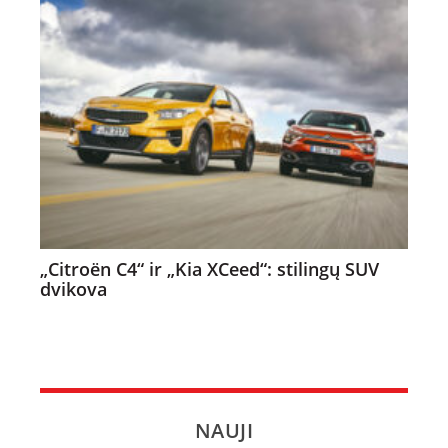
„Citroën C4“ ir „Kia XCeed“: stilingų SUV
dvikova
NAUJI