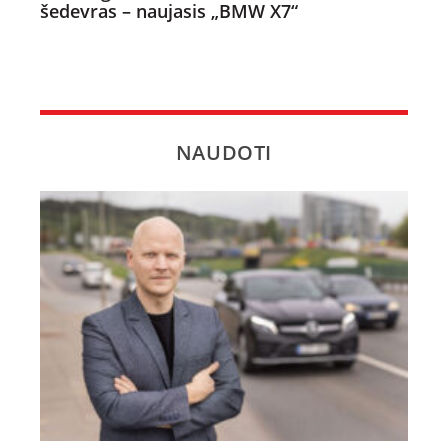
šedevras – naujasis „BMW X7“
NAUDOTI