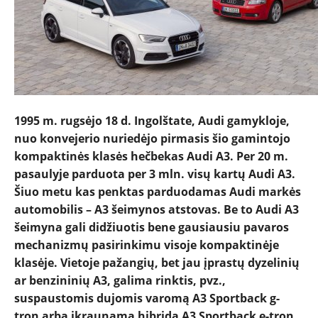
NAUJIENOS
1995 m
. rugsėjo 18 d. Ingolštate, Audi gamykloje,
TESTAI
nuo konvejerio nuriedėjo pirmasis šio gamintojo
kompaktinės klasės hečbekas Audi A3. Per 20 m.
NAUJI
pasaulyje parduota per 3 mln. visų kartų Audi A3.
Šiuo metu kas penktas parduodamas Audi markės
NAUDOTI
automobilis – A3 šeimynos atstovas. Be to Audi A3
šeimyna gali didžiuotis bene gausiausiu pavaros
REPORTAŽAI
mechanizmų pasirinkimu visoje kompaktinėje
klasėje. Vietoje pažangių, bet jau įprastų dyzelinių
ar benzininių A3, galima rinktis, pvz.,
SPORTAS
suspaustomis dujomis varomą A3 Sportback g-
tron arba įkraunamą hibridą A3 Sportback e-tron.