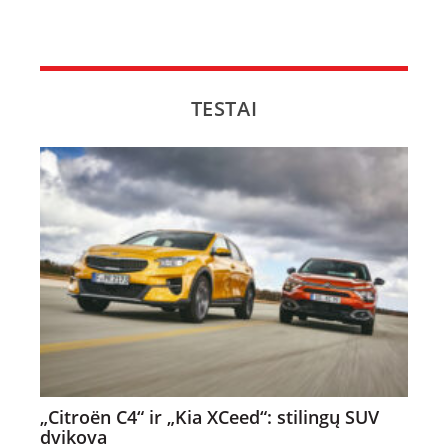
TESTAI
„Citroën C4“ ir „Kia XCeed“: stilingų SUV
dvikova