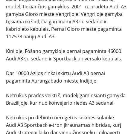
modelį tiekiančios gamyklos. 2001 m. pradėta Audi A3
gamyba Gioro mieste Vengrijoje. Vengrijoje gamyba
tęsiama iki šiol, čia gaminami A3 su sedano ir
kabrioleto kėbulais. Pernai Gioro mieste pagaminta
117578 naujų Audi A3.
Kinijoje, Fošano gamykloje pernai pagaminta 46000
Audi A3 su sedano ir Sportback universalo kėbulais.
Dar 10000 Azijos rinkai skirtų Audi A3 pernai
pagaminta Aurangabado mieste Indijoje.
Netrukus pradės veikti šį modelį gaminsianti gamykla
Brazilijoje, kur nuo konvejerio riedės A3 sedanai.
Netrukus po debiuto neregėtos sėkmės sulaukė
Audi A3 Sportback e‑tron įkraunamas hibridas, kurį
Audi strategai laiko dar vienu žingsneliu į pilnavertį