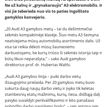
PATARIMAI
Ne už kalnų ir „grynakaraujis” A3 elektromobilis. Ir
visi jie teberieda nuo vis to paties Ingolštato
ĮVAIRENYBĖS
gamyklos konvejerio.
„20 Audi A3 gamybos metų – tai du dešimtmečiai
sėkmės kompaktinėje klasėje. Šiuo metu A3 šeimyna
neatsiejama mūsų automobilių asortimento dalis. Už
visa tai reikia dėkoti mūsų šauniesiems
darbuotojams, be kurių triūso ši sėkmės istorija taip ir
būtų likusi neparašyta,” – sako Audi gamybos
direktorius prof. dr. Hubertas Waltls.
„Audi A3 gamybos linija – puiki darbo vietų
išsaugojimo prielaida. Per 20 gamybos metų buvo
sukurta daug naujų darbo vietų ir įvyko tik keletas
stambesnių etatų mažinimų, kurių, tiesa, didžiąją dalį
pavyko suvaldyti perkvalifikavimo ir kito panašaus
pobūdžio darbo pasiūlymo būdu”, – jam antrina jam