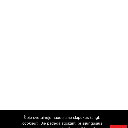
Šioje svetainėje naudojame slapukus (angl.
„cookies“). Jie padeda atpažinti prisijungusius