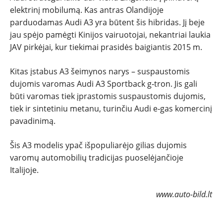
elektrinį mobilumą. Kas antras Olandijoje
parduodamas Audi A3 yra būtent šis hibridas. Jį beje
jau spėjo pamėgti Kinijos vairuotojai, nekantriai laukia
JAV pirkėjai, kur tiekimai prasidės baigiantis 2015 m.
Kitas įstabus A3 šeimynos narys – suspaustomis
dujomis varomas Audi A3 Sportback g‑tron. Jis gali
būti varomas tiek įprastomis suspaustomis dujomis,
tiek ir sintetiniu metanu, turinčiu Audi e‑gas komercinį
pavadinimą.
Šis A3 modelis ypač išpopuliarėjo gilias dujomis
varomų automobilių tradicijas puoselėjančioje
Italijoje.
www.auto-bild.lt