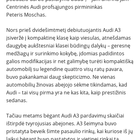
Centrinės Audi profsąjungos pirmininkas
Peteris Moschas.
Nors prieš dvidešimtmetį debiutuojantis Audi A3
įsiveržė į kompaktinę klasę kaip viesulas, atnešdamas
daugybę aukštesniai klasei būdingų dalykų – geresnę
medžiagų ir surinkimo kokybę, įdomias padidintos
galios modifikacijas ir net galimybę turėti kompaktišką
automobilį su legendine quattro visų ratų pavara,
buvo pakankamai daug skepticizmo. Ne vienas
automobilių žinovas abejojo sėkme tikindamas, kad
Audi – tai visų pirma yra ne kas kita, kaip prestižinis
sedanas.
Tačiau metams bėgant Audi A3 pardavimų skaičiai
ištirpdė tvyrojusias abejones. A3 šeimyna buvo
pristatyta beveik šimte pasaulio rinkų, kai kuriose iš jų
laikui bėgant buvo pastatytos ir vietinei rinkai tą