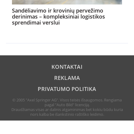
Sandėliavimo ir krovinių pervežimo
derinimas – kompleksiniai logistikos
sprendimai verslui
KONTAKTAI
REKLAMA
PRIVATUMO POLITIKA
© 2005 "Axel Springer AG". Visos teisės išsaugomos. Rengiama
pagal "Auto Bild" licenciją.
Draudžiamas visas ar dalinis atgaminimas bet kokiu būdu kuria
nors kalba be išankstinio raštiško leidimo.