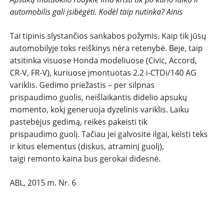
automobilis gali įsibėgėti. Kodėl taip nutinka? Ainis
NAUJI
Tai tipinis slystančios sankabos požymis. Kaip tik jūsų
automobilyje toks reiškinys nėra retenybė. Beje, taip
NAUDOTI
atsitinka visuose Honda modeliuose (Civic, Accord,
CR-V, FR-V), kuriuose įmontuotas 2.2 i-CTDi/140 AG
REPORTAŽAI
variklis. Gedimo priežastis – per silpnas
prispaudimo guolis, neišlaikantis didelio apsukų
SPORTAS
momento, kokį generuoja dyzelinis variklis. Laiku
pastebėjus gedimą, reikės pakeisti tik
PATARIMAI
prispaudimo guolį. Tačiau jei galvosite ilgai, keisti teks
ir kitus elementus (diskus, atraminį guolį),
taigi remonto kaina bus gerokai didesnė.
ĮVAIRENYBĖS
ABL, 2015 m. Nr. 6