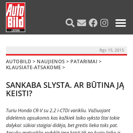
?>
Rgs 15, 2015
AUTOBILD
>
NAUJIENOS
>
PATARIMAI
>
KLAUSIATE-ATSAKOME
>
SANKABA SLYSTA. AR BŪTINA JĄ
KEISTI?
Turiu Honda CR-V su 2.2 i-CTDi varikliu. Važiuojant
NAUJIENOS
didelėmis apsukomis kas kažkiek laiko vyksta štai tokie
dalykai: sūkiai staigiai didėja, bet greitis lieka toks pat.
TESTAI
Apsukų matuoklio rodyklė ima kristi tik po kurio laiko ir