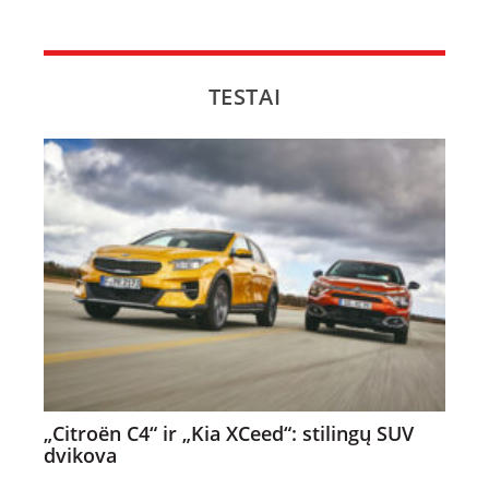
TESTAI
„Citroën C4“ ir „Kia XCeed“: stilingų SUV
dvikova