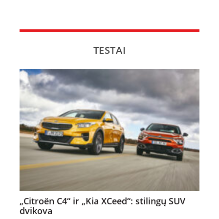
TESTAI
„Citroën C4“ ir „Kia XCeed“: stilingų SUV
dvikova