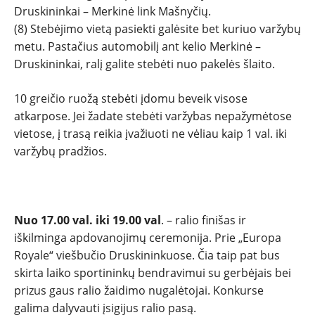
Druskininkai – Merkinė link Mašnyčių.
(8) Stebėjimo vietą pasiekti galėsite bet kuriuo varžybų
metu. Pastačius automobilį ant kelio Merkinė –
Druskininkai, ralį galite stebėti nuo pakelės šlaito.
10 greičio ruožą stebėti įdomu beveik visose
atkarpose. Jei žadate stebėti varžybas nepažymėtose
vietose, į trasą reikia įvažiuoti ne vėliau kaip 1 val. iki
varžybų pradžios.
Nuo 17.00 val. iki 19.00 val
. – ralio finišas ir
iškilminga apdovanojimų ceremonija. Prie „Europa
Royale“ viešbučio Druskininkuose. Čia taip pat bus
skirta laiko sportininkų bendravimui su gerbėjais bei
prizus gaus ralio žaidimo nugalėtojai. Konkurse
galima dalyvauti įsigijus ralio pasą.