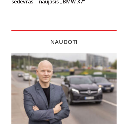
šedevras – naujasis „BMW X7“
NAUDOTI