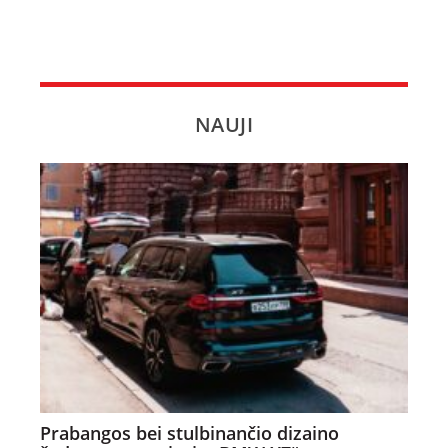
NAUJI
Prabangos bei stulbinančio dizaino