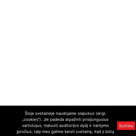
Šioje svetainėje naudojame slapukus (angl.
„cookies“). Jie padeda atpažinti prisijungusius
vartotojus, matuoti auditorijos dydį ir naršymo
Sutinku
įpročius; taip mes galime keisti svetainę, kad ji būtų