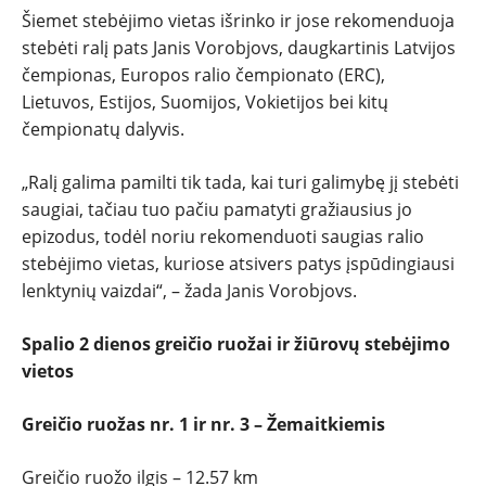
Šiemet stebėjimo vietas išrinko ir jose rekomenduoja
stebėti ralį pats Janis Vorobjovs, daugkartinis Latvijos
čempionas, Europos ralio čempionato (ERC),
Lietuvos, Estijos, Suomijos, Vokietijos bei kitų
čempionatų dalyvis.
„Ralį galima pamilti tik tada, kai turi galimybę jį stebėti
saugiai, tačiau tuo pačiu pamatyti gražiausius jo
epizodus, todėl noriu rekomenduoti saugias ralio
stebėjimo vietas, kuriose atsivers patys įspūdingiausi
lenktynių vaizdai“, – žada Janis Vorobjovs.
Spalio 2 dienos greičio ruožai ir žiūrovų stebėjimo
vietos
Greičio ruožas nr. 1 ir nr. 3 – Žemaitkiemis
Greičio ruožo ilgis – 12.57 km