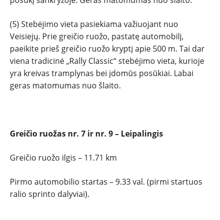
posūkį sankryžoje. Geras matomumas nuo šlaito.
(5) Stebėjimo vieta pasiekiama važiuojant nuo
Veisiejų. Prie greičio ruožo, pastatę automobilį,
paeikite prieš greičio ruožo kryptį apie 500 m. Tai dar
viena tradicinė „Rally Classic“ stebėjimo vieta, kurioje
yra kreivas tramplynas bei įdomūs posūkiai. Labai
geras matomumas nuo šlaito.
Greičio ruožas nr. 7 ir nr. 9 – Leipalingis
Greičio ruožo ilgis – 11.71 km
Pirmo automobilio startas – 9.33 val. (pirmi startuos
ralio sprinto dalyviai).