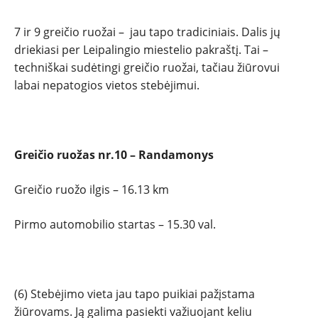
7 ir 9 greičio ruožai – jau tapo tradiciniais. Dalis jų
driekiasi per Leipalingio miestelio pakraštį. Tai –
techniškai sudėtingi greičio ruožai, tačiau žiūrovui
labai nepatogios vietos stebėjimui.
Greičio ruožas nr.10 – Randamonys
Greičio ruožo ilgis – 16.13 km
Pirmo automobilio startas – 15.30 val.
(6) Stebėjimo vieta jau tapo puikiai pažįstama
žiūrovams. Ją galima pasiekti važiuojant keliu