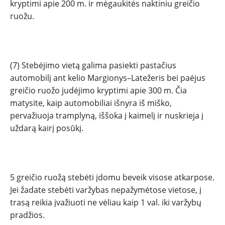
kryptimi apie 200 m. ir mėgaukitės naktiniu greičio
ruožu.
(7) Stebėjimo vietą galima pasiekti pastačius
automobilį ant kelio Margionys–Latežeris bei paėjus
greičio ruožo judėjimo kryptimi apie 300 m. Čia
matysite, kaip automobiliai išnyra iš miško,
pervažiuoja tramplyną, iššoka į kaimelį ir nuskrieja į
uždarą kairį posūkį.
5 greičio ruožą stebėti įdomu beveik visose atkarpose.
Jei žadate stebėti varžybas nepažymėtose vietose, į
trasą reikia įvažiuoti ne vėliau kaip 1 val. iki varžybų
pradžios.