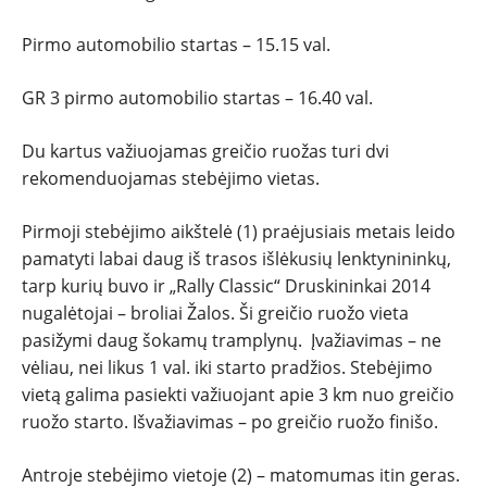
Pirmo automobilio startas – 15.15 val.
GR 3 pirmo automobilio startas – 16.40 val.
Du kartus važiuojamas greičio ruožas turi dvi
rekomenduojamas stebėjimo vietas.
Pirmoji stebėjimo aikštelė (1) praėjusiais metais leido
pamatyti labai daug iš trasos išlėkusių lenktynininkų,
tarp kurių buvo ir „Rally Classic“ Druskininkai 2014
nugalėtojai – broliai Žalos. Ši greičio ruožo vieta
pasižymi daug šokamų tramplynų. Įvažiavimas – ne
vėliau, nei likus 1 val. iki starto pradžios. Stebėjimo
vietą galima pasiekti važiuojant apie 3 km nuo greičio
ruožo starto. Išvažiavimas – po greičio ruožo finišo.
Antroje stebėjimo vietoje (2) – matomumas itin geras.