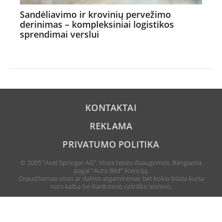
Sandėliavimo ir krovinių pervežimo
derinimas – kompleksiniai logistikos
sprendimai verslui
KONTAKTAI
REKLAMA
PRIVATUMO POLITIKA
© 2005 "Axel Springer AG". Visos teisės išsaugomos. Rengiama
pagal "Auto Bild" licenciją.
Draudžiamas visas ar dalinis atgaminimas bet kokiu būdu kuria
nors kalba be išankstinio raštiško leidimo.