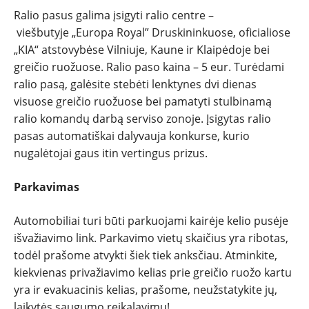
Ralio pasus galima įsigyti ralio centre –
NAUJIENOS
viešbutyje „Europa Royal” Druskininkuose, oficialiose
„KIA“ atstovybėse Vilniuje, Kaune ir Klaipėdoje bei
TESTAI
greičio ruožuose. Ralio paso kaina – 5 eur. Turėdami
ralio pasą, galėsite stebėti lenktynes dvi dienas
NAUJI
visuose greičio ruožuose bei pamatyti stulbinamą
ralio komandų darbą serviso zonoje. Įsigytas ralio
NAUDOTI
pasas automatiškai dalyvauja konkurse, kurio
nugalėtojai gaus itin vertingus prizus.
REPORTAŽAI
Parkavimas
SPORTAS
Automobiliai turi būti parkuojami kairėje kelio pusėje
išvažiavimo link. Parkavimo vietų skaičius yra ribotas,
PATARIMAI
todėl prašome atvykti šiek tiek anksčiau. Atminkite,
kiekvienas privažiavimo kelias prie greičio ruožo kartu
ĮVAIRENYBĖS
yra ir evakuacinis kelias, prašome, neužstatykite jų,
laikytės saugumo reikalavimų!