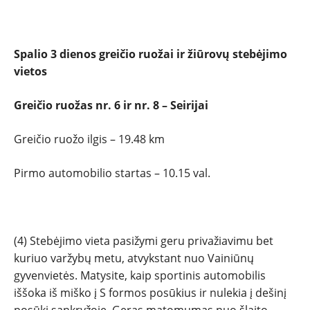
Spalio 3 dienos greičio ruožai ir žiūrovų stebėjimo
vietos
Greičio ruožas nr. 6 ir nr. 8 – Seirijai
Greičio ruožo ilgis – 19.48 km
Pirmo automobilio startas – 10.15 val.
(4) Stebėjimo vieta pasižymi geru privažiavimu bet
kuriuo varžybų metu, atvykstant nuo Vainiūnų
gyvenvietės. Matysite, kaip sportinis automobilis
iššoka iš miško į S formos posūkius ir nulekia į dešinį