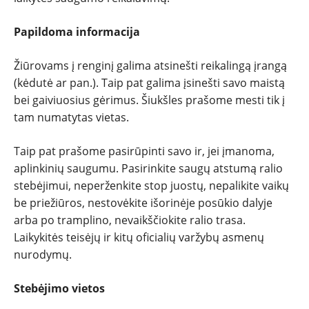
Papildoma informacija
Žiūrovams į renginį galima atsinešti reikalingą įrangą
(kėdutė ar pan.). Taip pat galima įsinešti savo maistą
bei gaiviuosius gėrimus. Šiukšles prašome mesti tik į
tam numatytas vietas.
Taip pat prašome pasirūpinti savo ir, jei įmanoma,
aplinkinių saugumu. Pasirinkite saugų atstumą ralio
stebėjimui, neperženkite stop juostų, nepalikite vaikų
be priežiūros, nestovėkite išorinėje posūkio dalyje
arba po tramplino, nevaikščiokite ralio trasa.
Laikykitės teisėjų ir kitų oficialių varžybų asmenų
nurodymų.
Stebėjimo vietos