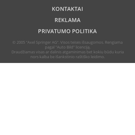
KONTAKTAI
REKLAMA
PRIVATUMO POLITIKA
© 2005 "Axel Springer AG". Visos teisės išsaugomos. Rengiama
pagal "Auto Bild" licenciją.
Draudžiamas visas ar dalinis atgaminimas bet kokiu būdu kuria
nors kalba be išankstinio raštiško leidimo.