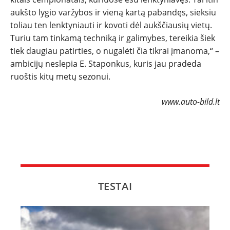
aukšto lygio varžybos ir vieną kartą pabandęs, sieksiu
toliau ten lenktyniauti ir kovoti dėl aukščiausių vietų.
Turiu tam tinkamą techniką ir galimybes, tereikia šiek
tiek daugiau patirties, o nugalėti čia tikrai įmanoma,“ –
ambicijų neslepia E. Staponkus, kuris jau pradeda
ruoštis kitų metų sezonui.
www.auto-bild.lt
TESTAI