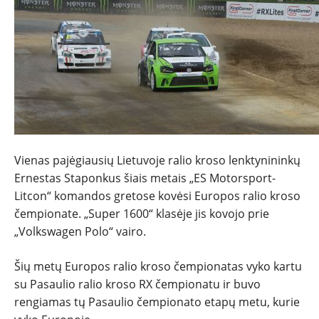
NAUJIENOS
TESTAI
NAUJI
NAUDOTI
Vienas pajėgiausių Lietuvoje ralio kroso lenktynininkų
Ernestas Staponkus šiais metais „ES Motorsport-
Litcon“ komandos gretose kovėsi Europos ralio kroso
REPORTAŽAI
čempionate. „Super 1600“ klasėje jis kovojo prie
„Volkswagen Polo“ vairo.
SPORTAS
Šių metų Europos ralio kroso čempionatas vyko kartu
PATARIMAI
su Pasaulio ralio kroso RX čempionatu ir buvo
rengiamas tų Pasaulio čempionato etapų metu, kurie