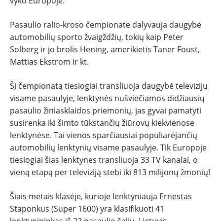
ĮVAIRENYBĖS
vyko Europoje.
Pasaulio ralio-kroso čempionate dalyvauja daugybė
automobilių sporto žvaigždžių, tokių kaip Peter
Solberg ir jo brolis Hening, amerikietis Taner Foust,
Mattias Ekstrom ir kt.
Šį čempionatą tiesiogiai transliuoja daugybė televizijų
visame pasaulyje, lenktynės nušviečiamos didžiausių
pasaulio žiniasklaidos priemonių, jas gyvai pamatyti
susirenka iki šimto tūkstančių žiūrovų kiekvienose
lenktynėse. Tai vienos sparčiausiai populiarėjančių
automobilių lenktynių visame pasaulyje. Tik Europoje
tiesiogiai šias lenktynes transliuoja 33 TV kanalai, o
vieną etapą per televiziją stebi iki 813 milijonų žmonių!
Šiais metais klasėje, kurioje lenktyniauja Ernestas
Staponkus (Super 1600) yra klasifikuoti 41