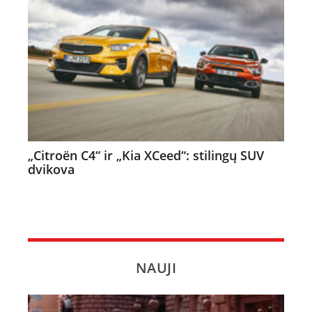
„Citroën C4“ ir „Kia XCeed“: stilingų SUV
dvikova
NAUJI