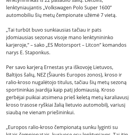
lenktynininkas iš 22 pasaulio šalių. Lietuvis,
lenktyniaujantis „Volkswagen Polo Super 1600”
automobiliu šių metų čempionate užėmė 7 vietą.
„Tai turbūt buvo sunkiausias tačiau ir pats
įdomiausias sezonas visoje mano lenktynininko
karjeroje,“ – sako „ES Motorsport – Litcon“ komandos
narys E. Staponkus.
Per savo karjerą Ernestas yra iškovoję Lietuvos,
Baltijos šalių, NEZ (Šiaurės Europos zonos), kroso ir
ralio-kroso nugalėtojo titulus, tačiau šių metų sezoną
sportininkas įvardija kaip patį įdomiausią. Kroso
gerbėjai puikiai atsimena prieš keletą metų karaliavusį
kroso trasose ryškiai žalią lietuvio automobilį, variusį
siaubą ne vienam priešininkui.
„Europos ralio-kroso čempionatą sunku lyginti su
kitais čempionatais, kuriuose esu lenktyniavęs. Tai itin