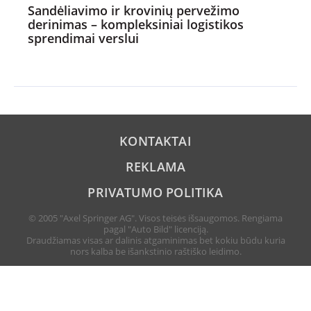
Sandėliavimo ir krovinių pervežimo
derinimas – kompleksiniai logistikos
sprendimai verslui
KONTAKTAI
REKLAMA
PRIVATUMO POLITIKA
© 2005 "Axel Springer AG". Visos teisės išsaugomos. Rengiama
pagal "Auto Bild" licenciją.
Draudžiamas visas ar dalinis atgaminimas bet kokiu būdu kuria
nors kalba be išankstinio raštiško leidimo.