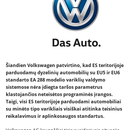
NAUJIENOS
TESTAI
NAUJI
NAUDOTI
Šiandien Volkswagen patvirtino, kad ES teritorijoje
REPORTAŽAI
parduodamų dyzelinių automobilių su EU5 ir EU6
standarto EA 288 modelio variklių valdymo
sistemose nėra įdiegta taršos parametrus
SPORTAS
klastojančios neteisėtos programinės įrangos.
Taigi, visi ES teritorijoje parduodami automobiliai
PATARIMAI
su minėto tipo varikliais visiškai atitinka teisinius
reikalavimus ir aplinkosaugos standartus.
ĮVAIRENYBĖS