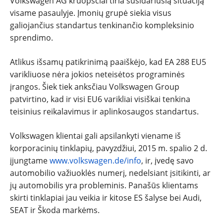
Volkswagen AG kruopščiai tiria susidariusią situaciją
visame pasaulyje. Įmonių grupė siekia visus
galiojančius standartus tenkinančio kompleksinio
sprendimo.
Atlikus išsamų patikrinimą paaiškėjo, kad EA 288 EU5
varikliuose nėra jokios neteisėtos programinės
įrangos. Šiek tiek anksčiau Volkswagen Group
patvirtino, kad ir visi EU6 varikliai visiškai tenkina
teisinius reikalavimus ir aplinkosaugos standartus.
Volkswagen klientai gali apsilankyti viename iš
korporacinių tinklapių, pavyzdžiui, 2015 m. spalio 2 d.
įjungtame
www.volkswagen.de/info
, ir, įvedę savo
automobilio važiuoklės numerį, nedelsiant įsitikinti, ar
jų automobilis yra probleminis. Panašūs klientams
skirti tinklapiai jau veikia ir kitose ES šalyse bei Audi,
SEAT ir Škoda markėms.