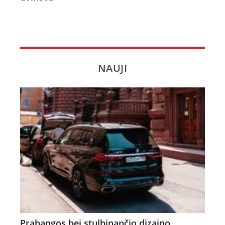
NAUJI
Prabangos bei stulbinančio dizaino