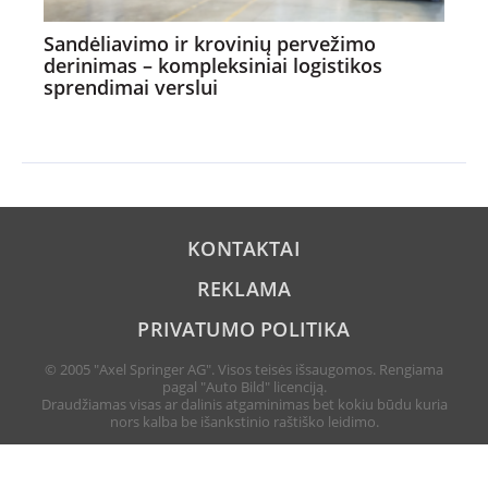
Sandėliavimo ir krovinių pervežimo
derinimas – kompleksiniai logistikos
sprendimai verslui
KONTAKTAI
REKLAMA
PRIVATUMO POLITIKA
© 2005 "Axel Springer AG". Visos teisės išsaugomos. Rengiama
pagal "Auto Bild" licenciją.
Draudžiamas visas ar dalinis atgaminimas bet kokiu būdu kuria
nors kalba be išankstinio raštiško leidimo.