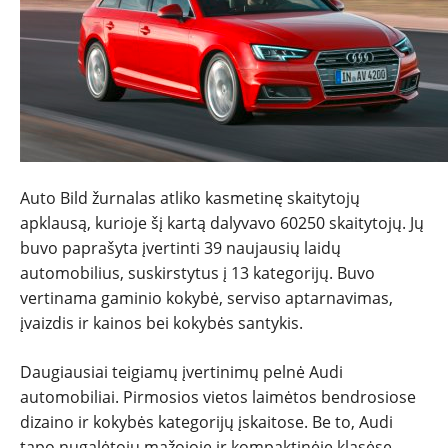
TESTAI
NAUJI
NAUDOTI
Auto Bild žurnalas atliko kasmetinę skaitytojų
REPORTAŽAI
apklausą, kurioje šį kartą dalyvavo 60250 skaitytojų. Jų
buvo paprašyta įvertinti 39 naujausių laidų
SPORTAS
automobilius, suskirstytus į 13 kategorijų. Buvo
vertinama gaminio kokybė, serviso aptarnavimas,
PATARIMAI
įvaizdis ir kainos bei kokybės santykis.
Daugiausiai teigiamų įvertinimų pelnė Audi
ĮVAIRENYBĖS
automobiliai. Pirmosios vietos laimėtos bendrosiose
dizaino ir kokybės kategorijų įskaitose. Be to, Audi
tapo nugalėtoju mažojoje ir kompaktinėje klasėse,