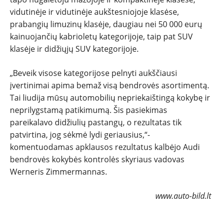
vidutinėje ir vidutinėje aukštesniojoje klasėse,
prabangių limuzinų klasėje, daugiau nei 50 000 eurų
kainuojančių kabrioletų kategorijoje, taip pat SUV
klasėje ir didžiųjų SUV kategorijoje.
„Beveik visose kategorijose pelnyti aukščiausi
įvertinimai apima bemaž visą bendrovės asortimentą.
Tai liudija mūsų automobilių nepriekaištingą kokybę ir
neprilygstamą patikimumą. Šis pasiekimas
pareikalavo didžiulių pastangų, o rezultatas tik
patvirtina, jog sėkmė lydi geriausius,“-
komentuodamas apklausos rezultatus kalbėjo Audi
bendrovės kokybės kontrolės skyriaus vadovas
Werneris Zimmermannas.
www.auto-bild.lt