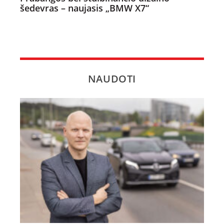
šedevras – naujasis „BMW X7“
NAUDOTI