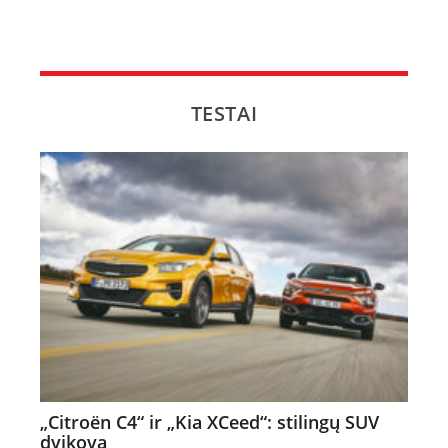
TESTAI
„Citroën C4“ ir „Kia XCeed“: stilingų SUV
dvikova