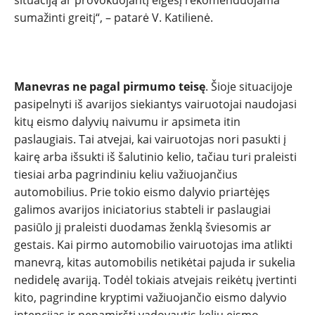
situaciją ar provokuojantį elgesį rekomenduojama
sumažinti greitį“, – patarė V. Katilienė.
Manevras ne pagal pirmumo teisę
. Šioje situacijoje
pasipelnyti iš avarijos siekiantys vairuotojai naudojasi
kitų eismo dalyvių naivumu ir apsimeta itin
paslaugiais. Tai atvejai, kai vairuotojas nori pasukti į
kairę arba išsukti iš šalutinio kelio, tačiau turi praleisti
tiesiai arba pagrindiniu keliu važiuojančius
automobilius. Prie tokio eismo dalyvio priartėjęs
galimos avarijos iniciatorius stabteli ir paslaugiai
pasiūlo jį praleisti duodamas ženklą šviesomis ar
gestais. Kai pirmo automobilio vairuotojas ima atlikti
manevrą, kitas automobilis netikėtai pajuda ir sukelia
nedidelę avariją. Todėl tokiais atvejais reikėtų įvertinti
kito, pagrindine kryptimi važiuojančio eismo dalyvio