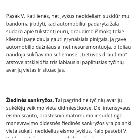
SPORTAS
Pasak V. Katilienės, net įvykus nedideliam susidūrimui
PATARIMAI
bandoma įrodyti, kad automobiliui padaryta žala
sudaro apie tūkstantį eurų, draudimo išmoką tokie
ĮVAIRENYBĖS
klientai pageidauja gauti grynaisiais pinigais, ją gavę
automobilio dažniausiai net nesuremontuoja, o toliau
naudoja sukčiavimo schemose. „Lietuvos draudimo“
atstovė atskleidžia tris labiausiai paplitusias tyčinių
avarijų vietas ir situacijas.
Žiedinės sankryžos
. Tai pagrindinė tyčinių avarijų
sukėlėjų veikimo vieta didmiesčiuose. Dėl intensyvaus
eismo srauto, prastesnio matomumo ir sudėtingo
manevravimo didesnės žiedinės sankryžos yra palanki
vieta sukelti nedidelius eismo įvykius. Kaip pastebi V.