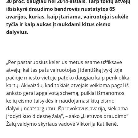
30 proc. daugiau nei 2014-aisiais. Tarp tokių atvejų
išsiskyrė draudimo bendrovės nustatytos 65
avarijos, kurias, kaip įtariama, vairuotojai sukėlė
tyčia ir kaip aukas įtraukdami kitus eismo
dalyvius.
NAUJIENOS
„Per pastaruosius kelerius metus esame užfiksavę
atvejų, kai tas pats vairuotojas į identišką įvykį toje
TESTAI
pačioje miesto vietoje pateko daugiau kaip penkiolika
kartų. Akivaizdu, kad tokiais atvejais veikiama pagal iš
NAUJI
anksto gerai apgalvotą schemą, puikiai išmanomos
kelių eismo taisyklės ir naudojamasi kitų eismo
NAUDOTI
dalyvių neatsargumu. Išprovokavus avariją, siekiama
įrodyti kuo didesnę žalą“, – sako „Lietuvos draudimo“
Žalų valdymo skyriaus vadovė Viktorija Katilienė.
REPORTAŽAI