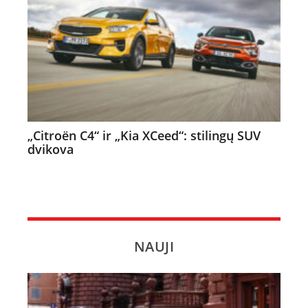
„Citroën C4“ ir „Kia XCeed“: stilingų SUV
dvikova
NAUJI