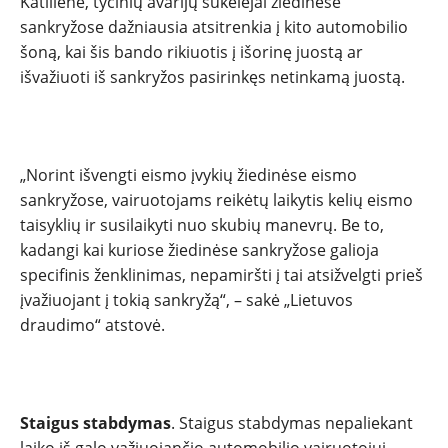
Katilienė, tyčinių avarijų sukėlėjai žiedinėse
sankryžose dažniausia atsitrenkia į kito automobilio
šoną, kai šis bando rikiuotis į išorinę juostą ar
išvažiuoti iš sankryžos pasirinkęs netinkamą juostą.
„Norint išvengti eismo įvykių žiedinėse eismo
sankryžose, vairuotojams reikėtų laikytis kelių eismo
taisyklių ir susilaikyti nuo skubių manevrų. Be to,
kadangi kai kuriose žiedinėse sankryžose galioja
specifinis ženklinimas, nepamiršti į tai atsižvelgti prieš
įvažiuojant į tokią sankryžą“, – sakė „Lietuvos
draudimo“ atstovė.
Staigus stabdymas
. Staigus stabdymas nepaliekant