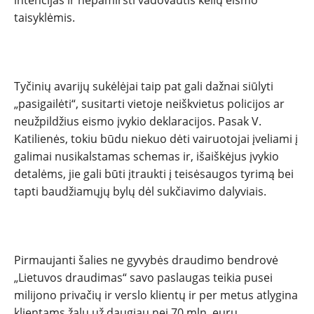
intencijas ir nepamiršti vadovautis kelių eismo
taisyklėmis.
Tyčinių avarijų sukėlėjai taip pat gali dažnai siūlyti
„pasigailėti“, susitarti vietoje neiškvietus policijos ar
neužpildžius eismo įvykio deklaracijos. Pasak V.
Katilienės, tokiu būdu niekuo dėti vairuotojai įveliami į
galimai nusikalstamas schemas ir, išaiškėjus įvykio
detalėms, jie gali būti įtraukti į teisėsaugos tyrimą bei
tapti baudžiamųjų bylų dėl sukčiavimo dalyviais.
Pirmaujanti šalies ne gyvybės draudimo bendrovė
„Lietuvos draudimas“ savo paslaugas teikia pusei
milijono privačių ir verslo klientų ir per metus atlygina
klientams žalų už daugiau nei 70 mln. eurų.