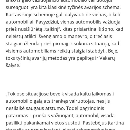
laiko iš galo važiuojančio automobilio vairuotojui
sureaguoti yra kita klasikinė tyčinės avarijos schema.
Kartais šioje schemoje gali dalyvauti ne vienas, o keli
automobiliai. Pavyzdžiui, vienas automobilis važiuoja
prieš nusižiūrėtą „taikinį“, kitas prisiartina iš šono, kad
neleistų atlikti išvengiamojo manevro, o trečiasis
staigiai užlenda prieš pirmąjį ir sukuria situaciją, kad
visiems automobiliams reiktų staigiai stabdyti. Beje,
toks tyčinių avarijų metodas yra paplitęs ir Vakarų
šalyse.
„Tokiose situacijose beveik visada kaltu laikomas į
automobilio galą atsitrenkęs vairuotojas, nes jis
nesilaikė saugaus atstumo. Todėl pagrindinis
patarimas – priešais važiuojantį automobilį visada
pasilikti pakankamai vietos sustoti. Pastebėjus įtartiną