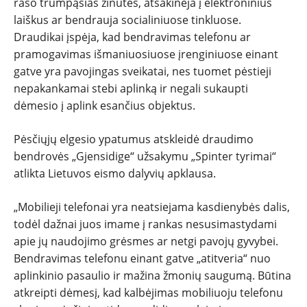
rašo trumpąsias žinutes, atsakinėja į elektroninius
laiškus ar bendrauja socialiniuose tinkluose.
Draudikai įspėja, kad bendravimas telefonu ar
pramogavimas išmaniuosiuose įrenginiuose einant
gatve yra pavojingas sveikatai, nes tuomet pėstieji
NAUJIENOS
nepakankamai stebi aplinką ir negali sukaupti
dėmesio į aplink esančius objektus.
TESTAI
Pėsčiųjų elgesio ypatumus atskleidė draudimo
NAUJI
bendrovės „Gjensidige“ užsakymu „Spinter tyrimai“
atlikta Lietuvos eismo dalyvių apklausa.
NAUDOTI
„Mobilieji telefonai yra neatsiejama kasdienybės dalis,
todėl dažnai juos imame į rankas nesusimastydami
REPORTAŽAI
apie jų naudojimo grėsmes ar netgi pavojų gyvybei.
Bendravimas telefonu einant gatve „atitveria“ nuo
SPORTAS
aplinkinio pasaulio ir mažina žmonių saugumą. Būtina
atkreipti dėmesį, kad kalbėjimas mobiliuoju telefonu