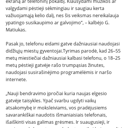
ekraną ar telefoninį pokalbį. Klausydami muzikos ar
valgydami pėstieji sėkmingiau ir saugiau kerta
važiuojamąją kelio dalį, nes šis veiksmas nereikalauja
ypatingo susikaupimo ar galvojimo“, – kalbėjo G.
Matiukas.
Pasak jo, telefonu eidami gatve dažniausiai naudojasi
didžiųjų miestų gyventojai.Tyrimas parodė, kad 26–55
metų miestiečiai dažniausiai kalbasi telefonu, o 18–25
metų pėstieji gatvėje rašo trumpąsias žinutes,
naudojasi susirašinėjimo programėlėmis ir naršo
internete.
„Nauji bendravimo įpročiai kuria naujas elgesio
gatvėje taisykles. Ypač svarbu ugdyti vaikų
atsakomybę ir moksleiviams, vos pradėjusiems
savarankiškai naudotis išmaniaisiais telefonais,
išaiškinti visas galimas grėsmes. Ir suaugusieji, ir