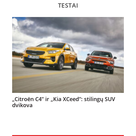
TESTAI
„Citroën C4“ ir „Kia XCeed“: stilingų SUV
dvikova