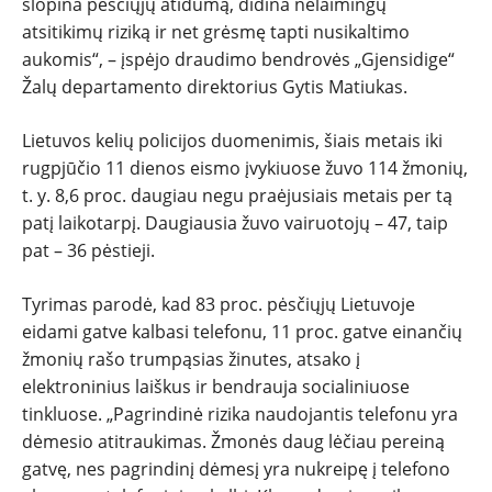
PATARIMAI
slopina pėsčiųjų atidumą, didina nelaimingų
atsitikimų riziką ir net grėsmę tapti nusikaltimo
ĮVAIRENYBĖS
aukomis“, – įspėjo draudimo bendrovės „Gjensidige“
Žalų departamento direktorius Gytis Matiukas.
Lietuvos kelių policijos duomenimis, šiais metais iki
rugpjūčio 11 dienos eismo įvykiuose žuvo 114 žmonių,
t. y. 8,6 proc. daugiau negu praėjusiais metais per tą
patį laikotarpį. Daugiausia žuvo vairuotojų – 47, taip
pat – 36 pėstieji.
Tyrimas parodė, kad 83 proc. pėsčiųjų Lietuvoje
eidami gatve kalbasi telefonu, 11 proc. gatve einančių
žmonių rašo trumpąsias žinutes, atsako į
elektroninius laiškus ir bendrauja socialiniuose
tinkluose. „Pagrindinė rizika naudojantis telefonu yra
dėmesio atitraukimas. Žmonės daug lėčiau pereiną
gatvę, nes pagrindinį dėmesį yra nukreipę į telefono