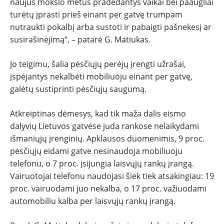
naujus mokslo metus pradedantys vaikai bei paaugliai
turėtų įprasti prieš einant per gatvę trumpam
nutraukti pokalbį arba sustoti ir pabaigti pašnekesį ar
susirašinėjimą“, – patarė G. Matiukas.
Jo teigimu, šalia pėsčiųjų perėjų įrengti užrašai,
įspėjantys nekalbėti mobiliuoju einant per gatvę,
galėtų sustiprinti pėsčiųjų saugumą.
Atkreiptinas dėmesys, kad tik maža dalis eismo
dalyvių Lietuvos gatvėse juda rankose nelaikydami
išmaniųjų įrenginių. Apklausos duomenimis, 9 proc.
pėsčiųjų eidami gatve nesinaudoja mobiliuoju
telefonu, o 7 proc. įsijungia laisvųjų rankų įrangą.
Vairuotojai telefonu naudojasi šiek tiek atsakingiau: 19
proc. vairuodami juo nekalba, o 17 proc. važiuodami
automobiliu kalba per laisvųjų rankų įrangą.