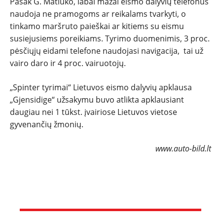
Pasak G. Matiuko, labai mažai eismo dalyvių telefonus
naudoja ne pramogoms ar reikalams tvarkyti, o
tinkamo maršruto paieškai ar kitiems su eismu
susiejusiems poreikiams. Tyrimo duomenimis, 3 proc.
pėsčiųjų eidami telefone naudojasi navigacija, tai už
vairo daro ir 4 proc. vairuotojų.
„Spinter tyrimai“ Lietuvos eismo dalyvių apklausa
„Gjensidige“ užsakymu buvo atlikta apklausiant
daugiau nei 1 tūkst. įvairiose Lietuvos vietose
gyvenančių žmonių.
www.auto-bild.lt