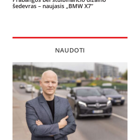
šedevras – naujasis „BMW X7“
NAUDOTI