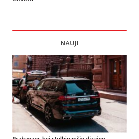
NAUJI
Prabangos bei stulbinančio dizaino