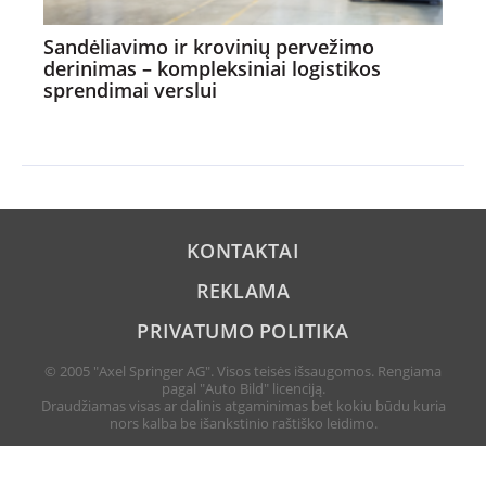
Sandėliavimo ir krovinių pervežimo
derinimas – kompleksiniai logistikos
sprendimai verslui
KONTAKTAI
REKLAMA
PRIVATUMO POLITIKA
© 2005 "Axel Springer AG". Visos teisės išsaugomos. Rengiama
pagal "Auto Bild" licenciją.
Draudžiamas visas ar dalinis atgaminimas bet kokiu būdu kuria
nors kalba be išankstinio raštiško leidimo.