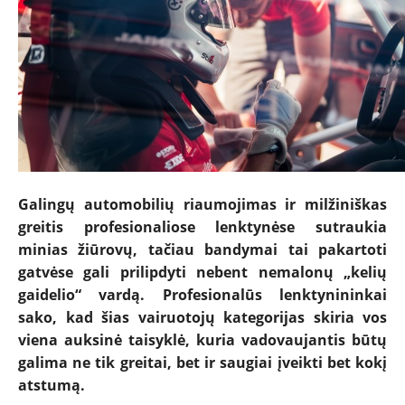
NAUJIENOS
TESTAI
Galingų automobilių riaumojimas ir milžiniškas
greitis profesionaliose lenktynėse sutraukia
NAUJI
minias žiūrovų, tačiau bandymai tai pakartoti
gatvėse gali prilipdyti nebent nemalonų „kelių
gaidelio“ vardą. Profesionalūs lenktynininkai
NAUDOTI
sako, kad šias vairuotojų kategorijas skiria vos
viena auksinė taisyklė, kuria vadovaujantis būtų
REPORTAŽAI
galima ne tik greitai, bet ir saugiai įveikti bet kokį
atstumą.