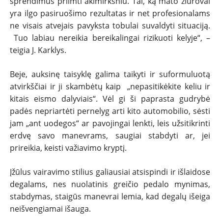
sprendimus priimti akimirksniu. Tai, ką mato žiūrovai
yra ilgo pasiruošimo rezultatas ir net profesionalams
ne visais atvejais pavyksta tobulai suvaldyti situaciją.
Tuo labiau nereikia bereikalingai rizikuoti kelyje“, –
teigia J. Karklys.
Beje, auksinę taisyklę galima taikyti ir suformuluotą
atvirkščiai ir ji skambėtų kaip „nepasitikėkite keliu ir
kitais eismo dalyviais“. Vėl gi ši paprasta gudrybė
padės nepriartėti pernelyg arti kito automobilio, sėsti
jam „ant uodegos“ ar pavojingai lenkti, leis užsitikrinti
erdvę savo manevrams, saugiai stabdyti ar, jei
prireikia, keisti važiavimo kryptį.
Įžūlus vairavimo stilius galiausiai atsispindi ir išlaidose
degalams, nes nuolatinis greičio pedalo mynimas,
stabdymas, staigūs manevrai lemia, kad degalų išeiga
neišvengiamai išauga.