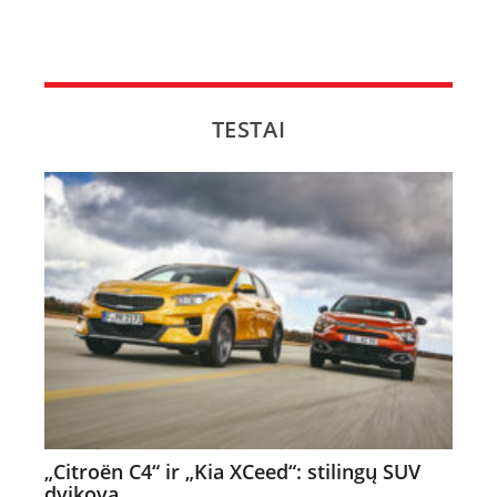
TESTAI
„Citroën C4“ ir „Kia XCeed“: stilingų SUV
dvikova