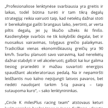
„Profesionaliose lenktynėse svarbiausia yra greitis ir
laikas, todėl būtina turėti ir tam tikrą degalų
strategiją: reikia vairuoti taip, kad netektų dažnai stoti
ir bereikalingai gaišti brangaus laiko, įvertinti, ar verta
piltis degalų, jei jų likučio užteks iki finišo.
Kasdienybėje svarbūs ne tik kokybiški degalai, bet ir
nuosaikus vairavimas, tolygaus greičio palaikymas.
Tradiciškai vienas ekonomiškiausių greičių yra 90
km/h. Svarbu planuoti savo vairavimą, kad nereikėtų
dažnai stabdyti ir vėl akceleruoti, galbūt kai kur galima
tiesiog prariedėti ir mažiau suvartoti energijos
spaudžiant akceleratoriaus pedalą. Na ir nepamiršti
leidžiantis nuo kalno neįsijungti laisvos pavaros, bet
riedėti naudojant tarkim 5-tą pavarą – taip
sutaupoma kuro“, – sako lenktynininkas.
„Circle K milesPlus racing team“ atstovaus keturi