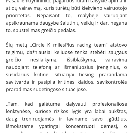
Pasak lenktynininko, pagarbos kitam taisyklė apima ir
atidų vairavimą, kuris turėtų būti kiekvieno vairuotojo
prioritetas. Nepaisant to, realybėje vairuojant
apsikraunama daugybe šalutinių veiklų ir dar, negana
to, spustelimas greičio pedalas.
Šių metų „Circle K milesPlus racing team“ atstovo
teigimu, dažniausiai keliuose tenka stebėti saugaus
greičio nesilaikymą, išsiblaškymą, vairavimą
naudojant telefoną ar išmaniuosius įrenginius, o
susidarius kritinei situacijai tiesiog prarandama
savitvarda ir pasipila kritinės klaidos, savikontrolės
praradimas sudėtingose situacijose.
„Tam, kad galėtume dalyvauti profesionaliose
lenktynėse, kuriose rizikos lygis yra labai aukštas,
daug treniruojamės ir laviname savo įgūdžius,
išmokstame ypatingai koncentruoti dėmesį, o