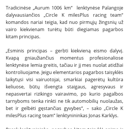
SPORTAS
Tradicinėse „Aurum 1006 km“ lenktynėse Palangoje
PATARIMAI
dalyvausiančios „Circle K milesPlus racing team“
komandos nariai teigia, kad nuo pirmųjų žingsnių už
vairo kiekvienam turėtų būti diegiamas pagarbos
ĮVAIRENYBĖS
kitam principas.
„Esminis principas – gerbti kiekvieną eismo dalyvį.
Kvapą gniaužiančius momentus profesionaliose
lenktynėse lemia greitis, tačiau ir jį mes nuolat atidžiai
kontroliuojame. Jeigu elementarios pagarbos taisyklės
laikytųsi visi vairuotojai, smarkiai pagerėtų kultūra
keliuose, būtų išvengta staigaus, agresyvaus ir
nepasvertai rizikingo vairavimo, po kurio pagalbos
tarnyboms tenka rinkti ne tik automobilių nuolaužas,
bet ir gelbėti gęstančias gyvybes“, – sako „Circle K
milesPlus racing team“ lenktynininkas Jonas Karklys.