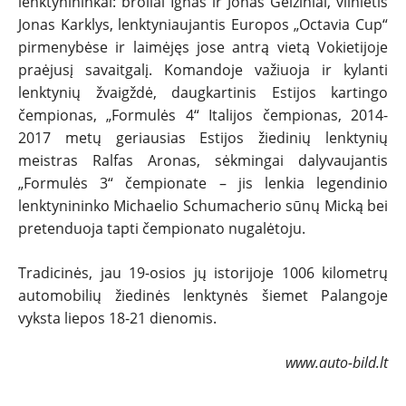
lenktynininkai: broliai Ignas ir Jonas Gelžiniai, vilnietis
Jonas Karklys, lenktyniaujantis Europos „Octavia Cup“
pirmenybėse ir laimėjęs jose antrą vietą Vokietijoje
praėjusį savaitgalį. Komandoje važiuoja ir kylanti
lenktynių žvaigždė, daugkartinis Estijos kartingo
čempionas, „Formulės 4“ Italijos čempionas, 2014-
2017 metų geriausias Estijos žiedinių lenktynių
meistras Ralfas Aronas, sėkmingai dalyvaujantis
„Formulės 3“ čempionate – jis lenkia legendinio
lenktynininko Michaelio Schumacherio sūnų Micką bei
pretenduoja tapti čempionato nugalėtoju.
Tradicinės, jau 19-osios jų istorijoje 1006 kilometrų
automobilių žiedinės lenktynės šiemet Palangoje
vyksta liepos 18-21 dienomis.
www.auto-bild.lt