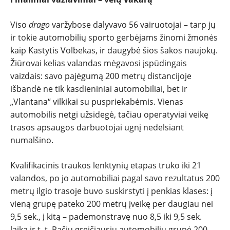
SPORTAS
Viso
drago
varžybose dalyvavo 56 vairuotojai – tarp jų
PATARIMAI
ir tokie automobilių sporto gerbėjams žinomi žmonės
kaip Kastytis Volbekas, ir daugybė šios šakos naujokų.
ĮVAIRENYBĖS
Žiūrovai kelias valandas mėgavosi įspūdingais
vaizdais: savo pajėgumą 200 metrų distancijoje
išbandė ne tik kasdieniniai automobiliai, bet ir
„Vlantana“ vilkikai su puspriekabėmis. Vienas
automobilis netgi užsidegė, tačiau operatyviai veikę
trasos apsaugos darbuotojai ugnį nedelsiant
numalšino.
Kvalifikacinis traukos lenktynių etapas truko iki 21
valandos, po jo automobiliai pagal savo rezultatus 200
metrų ilgio trasoje buvo suskirstyti į penkias klases: į
vieną grupę pateko 200 metrų įveikę per daugiau nei
9,5 sek., į kitą – pademonstravę nuo 8,5 iki 9,5 sek.
laiką ir t. t. Pačių greičiausių automobilių grupė 200