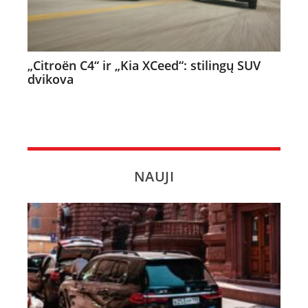
„Citroën C4“ ir „Kia XCeed“: stilingų SUV
dvikova
NAUJI