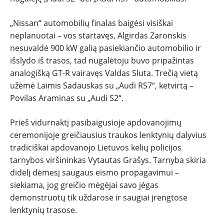
„Nissan“ automobilių finalas baigėsi visiškai
neplanuotai – vos startavęs, Algirdas Zaronskis
nesuvaldė 900 kW galią pasiekiančio automobilio ir
išslydo iš trasos, tad nugalėtoju buvo pripažintas
analogišką GT-R vairavęs Valdas Sluta. Trečią vietą
užėmė Laimis Sadauskas su „Audi RS7“, ketvirtą –
Povilas Araminas su „Audi S2“.
Prieš vidurnaktį pasibaigusioje apdovanojimų
ceremonijoje greičiausius traukos lenktynių dalyvius
tradiciškai apdovanojo Lietuvos kelių policijos
tarnybos viršininkas Vytautas Grašys. Tarnyba skiria
didelį dėmesį saugaus eismo propagavimui –
siekiama, jog greičio mėgėjai savo jėgas
demonstruotų tik uždarose ir saugiai įrengtose
lenktynių trasose.