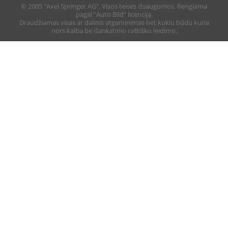
© 2005 "Axel Springer AG". Visos teisės išsaugomos. Rengiama
pagal "Auto Bild" licenciją.
Draudžiamas visas ar dalinis atgaminimas bet kokiu būdu kuria
nors kalba be išankstinio raštiško leidimo.