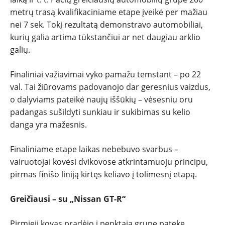
metrų trasą kvalifikaciniame etape įveikė per mažiau
nei 7 sek. Tokį rezultatą demonstravo automobiliai,
kurių galia artima tūkstančiui ar net daugiau arklio
galių.
Finaliniai važiavimai vyko pamažu temstant – po 22
val. Tai žiūrovams padovanojo dar geresnius vaizdus,
o dalyviams pateikė naujų iššūkių – vėsesniu oru
padangas sušildyti sunkiau ir sukibimas su kelio
danga yra mažesnis.
Finaliniame etape laikas nebebuvo svarbus –
vairuotojai kovėsi dvikovose atkrintamuoju principu,
pirmas finišo liniją kirtęs keliavo į tolimesnį etapą.
Greičiausi – su „Nissan GT-R“
Pirmieji kovas pradėjo į penktąją grupę patekę