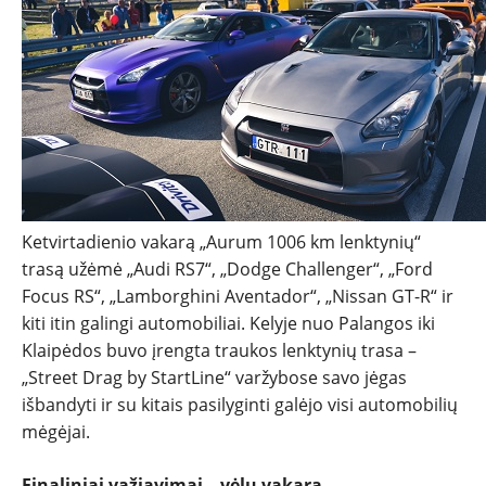
NAUJIENOS
Ketvirtadienio vakarą „Aurum 1006 km lenktynių“
TESTAI
trasą užėmė „Audi RS7“, „Dodge Challenger“, „Ford
Focus RS“, „Lamborghini Aventador“, „Nissan GT-R“ ir
NAUJI
kiti itin galingi automobiliai. Kelyje nuo Palangos iki
Klaipėdos buvo įrengta traukos lenktynių trasa –
NAUDOTI
„Street Drag by StartLine“ varžybose savo jėgas
išbandyti ir su kitais pasilyginti galėjo visi automobilių
REPORTAŽAI
mėgėjai.
Finaliniai važiavimai – vėlų vakarą