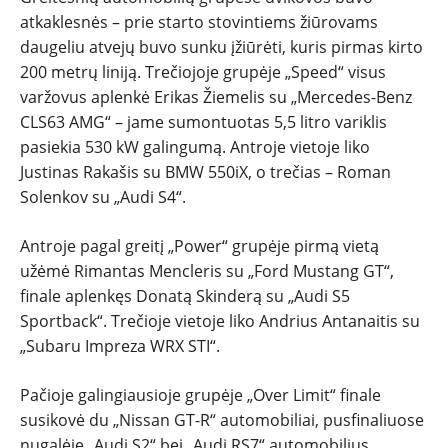
atkaklesnės – prie starto stovintiems žiūrovams
daugeliu atvejų buvo sunku įžiūrėti, kuris pirmas kirto
200 metrų liniją. Trečiojoje grupėje „Speed“ visus
varžovus aplenkė Erikas Žiemelis su „Mercedes-Benz
CLS63 AMG“ – jame sumontuotas 5,5 litro variklis
pasiekia 530 kW galingumą. Antroje vietoje liko
Justinas Rakašis su BMW 550iX, o trečias – Roman
Solenkov su „Audi S4“.
Antroje pagal greitį „Power“ grupėje pirmą vietą
užėmė Rimantas Mencleris su „Ford Mustang GT“,
finale aplenkęs Donatą Skinderą su „Audi S5
Sportback“. Trečioje vietoje liko Andrius Antanaitis su
„Subaru Impreza WRX STI“.
Pačioje galingiausioje grupėje „Over Limit“ finale
susikovė du „Nissan GT-R“ automobiliai, pusfinaliuose
nugalėję „Audi S2“ bei „Audi RS7“ automobilius.