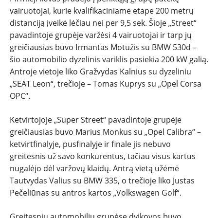
vairuotojai, kurie kvalifikaciniame etape 200 metrų
distanciją įveikė lėčiau nei per 9,5 sek. Šioje „Street“
pavadintoje grupėje varžėsi 4 vairuotojai ir tarp jų
greičiausias buvo Irmantas Motužis su BMW 530d –
šio automobilio dyzelinis variklis pasiekia 200 kW galią.
Antroje vietoje liko Gražvydas Kalnius su dyzeliniu
„SEAT Leon“, trečioje – Tomas Kuprys su „Opel Corsa
OPC“.
Ketvirtojoje „Super Street“ pavadintoje grupėje
greičiausias buvo Marius Monkus su „Opel Calibra“ –
ketvirtfinalyje, pusfinalyje ir finale jis nebuvo
greitesnis už savo konkurentus, tačiau visus kartus
nugalėjo dėl varžovų klaidų. Antrą vietą užėmė
Tautvydas Valius su BMW 335, o trečioje liko Justas
Pečeliūnas su antros kartos „Volkswagen Golf“.
Greitesnių automobilių grupėse dvikovos buvo