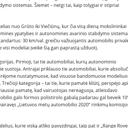
o sistemas. Šiemet – netgi tai, kaip tolygiai ir stipriai
ias nuo Grūto iki Viečiūnų, kur čia visą dieną mokslininkai
namines ypatybes ir autonomines avarinio stabdymo sistema
dartus: 30 km/val. greičiu važiuojantis automobilis prival
ne visi modeliai įveikė šią gan paprastą užduotį.
gorijas. Pirmoji, tai tie automobiliai, kurių autonominio
e sustoja. Antrajai priklauso tie automobiliai, kurie absoliuč
psižiūrėjome nustatymuose, kad visuose bandomuose modeliuo
Trečioji kategorija – tai tie, kurie pamatė kliūtį, perspėjo api
riausiai pamatę, kad vairuotojas nereaguoja, atleisdavo
omobilio galo formos polistirolo gabalą padariau gal beveik 10“
iravęs „Lietuvos metų automobilio 2020“ rinkimų komisijo
elius, kurie viską atliko pavyzdingai, taip pat ir „Range Rove