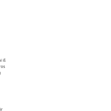
i iš
ros
ų
ir