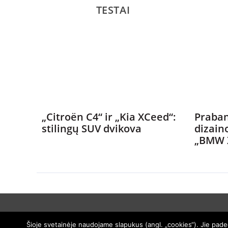
TESTAI
„Citroën C4“ ir „Kia XCeed“:
Praban
stilingų SUV dvikova
dizain
„BMW 
Šioje svetainėje naudojame slapukus (angl. „cookies“). Jie padeda