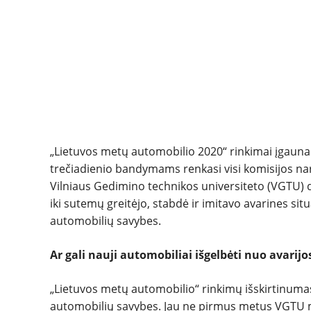
„Lietuvos metų automobilio 2020“ rinkimai įgauna p
trečiadienio bandymams renkasi visi komisijos nari
Vilniaus Gedimino technikos universiteto (VGTU) di
iki sutemų greitėjo, stabdė ir imitavo avarines si
automobilių savybes.
Ar gali nauji automobiliai išgelbėti nuo avarijo
„Lietuvos metų automobilio“ rinkimų išskirtinumas
automobilių savybes. Jau ne pirmus metus VGTU mok