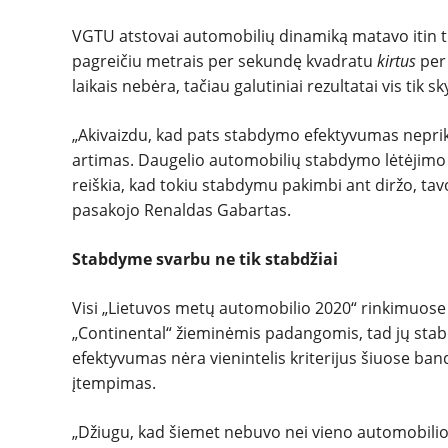
VGTU atstovai automobilių dinamiką matavo itin t
pagreičiu metrais per sekundę kvadratu
kirtus
per 
laikais nebėra, tačiau galutiniai rezultatai vis tik sk
„Akivaizdu, kad pats stabdymo efektyvumas nepri
artimas. Daugelio automobilių stabdymo lėtėjimo pa
reiškia, kad tokiu stabdymu pakimbi ant diržo, tavo 
pasakojo Renaldas Gabartas.
Stabdyme svarbu ne tik stabdžiai
Visi „Lietuvos metų automobilio 2020“ rinkimuose
„Continental“ žieminėmis padangomis, tad jų stab
efektyvumas nėra vienintelis kriterijus šiuose ba
įtempimas.
„Džiugu, kad šiemet nebuvo nei vieno automobilio