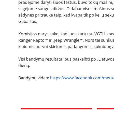
pradėjome daryti šiuos testus, buvo tokių mašinų,
segėjome saugos diržus. O dabar visos mašinos su 
sėdynės pritraukė taip, kad kvapą tik po kelių sek
Gabartas.
Komisijos narys sako, kad juos kartu su VGTU speci
Ranger Raptor“ ir „Jeep Wrangler“. Nors tai sunkūs, 
kibiomis purvui skirtomis padangomis, sukniubę ant
Visi bandymų rezultatai bus paskelbti po „Lietuvo
dieną.
Bandymų video:
https://www.facebook.com/metu