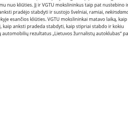
u nuo kliūties. Jį ir VGTU mokslininkus taip pat nustebino i
 anksti pradėjo stabdyti ir sustojo švelniai, ramiai,
nekirsdam
kyje esančios kliūties. VGTU mokslininkai matavo laiką, kaip
, kaip anksti pradeda stabdyti, kaip stipriai stabdo ir kokiu
 automobilių rezultatus „Lietuvos žurnalistų autoklubas“ pa