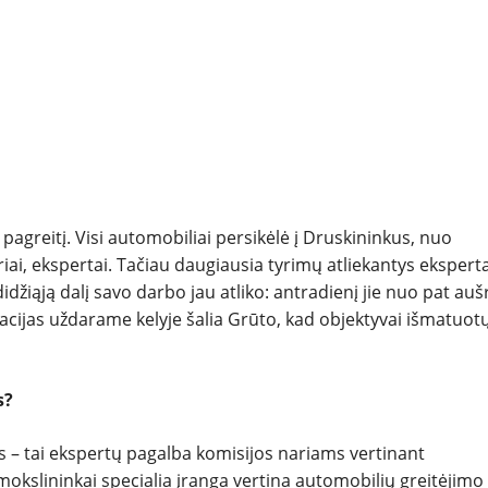
TESTAI
NAUJI
NAUDOTI
REPORTAŽAI
agreitį. Visi automobiliai persikėlė į Druskininkus, nuo
ai, ekspertai. Tačiau daugiausia tyrimų atliekantys eksperta
džiąją dalį savo darbo jau atliko: antradienį jie nuo pat auš
SPORTAS
tuacijas uždarame kelyje šalia Grūto, kad objektyvai išmatuot
PATARIMAI
s?
ĮVAIRENYBĖS
 – tai ekspertų pagalba komisijos nariams vertinant
slininkai specialia įranga vertina automobilių greitėjimo 