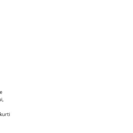
ie
i,
kurti