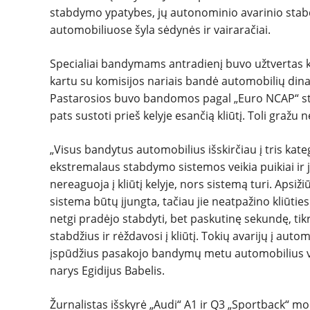
stabdymo ypatybes, jų autonominio avarinio stabdym
automobiliuose šyla sėdynės ir vairaračiai.
Specialiai bandymams antradienį buvo užtvertas kel
kartu su komisijos nariais bandė automobilių di
Pastarosios buvo bandomos pagal „Euro NCAP“ stan
pats sustoti prieš kelyje esančią kliūtį. Toli gražu 
„Visus bandytus automobilius išskirčiau į tris kate
ekstremalaus stabdymo sistemos veikia puikiai ir ji
nereaguoja į kliūtį kelyje, nors sistemą turi. A
sistema būtų įjungta, tačiau jie neatpažino kliūties. 
netgi pradėjo stabdyti, bet paskutinę sekundę, tik
stabdžius ir rėždavosi į kliūtį. Tokių avarijų į aut
įspūdžius pasakojo bandymų metu automobilius va
narys Egidijus Babelis.
Žurnalistas išskyrė „Audi“ A1 ir Q3 „Sportback“ mod