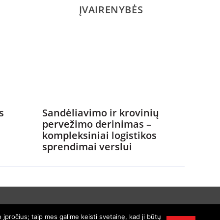
ĮVAIRENYBĖS
s
Sandėliavimo ir krovinių
pervežimo derinimas –
kompleksiniai logistikos
sprendimai verslui
įpročius; taip mes galime keisti svetainę, kad ji būtų