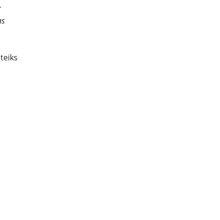
r
as
teiks