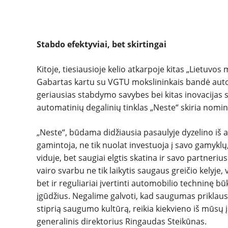
Stabdo efektyviai, bet skirtingai
Kitoje, tiesiausioje kelio atkarpoje kitas „Lietuv
Gabartas kartu su VGTU mokslininkais bandė autom
geriausias stabdymo savybes bei kitas inovacijas
automatinių degalinių tinklas „Neste“ skiria nomin
„Neste“, būdama didžiausia pasaulyje dyzelino iš a
gamintoja, ne tik nuolat investuoja į savo gamykl
viduje, bet saugiai elgtis skatina ir savo partneri
vairo svarbu ne tik laikytis saugaus greičio kelyje,
bet ir reguliariai įvertinti automobilio techninę b
įgūdžius. Negalime galvoti, kad saugumas priklaus
stiprią saugumo kultūrą, reikia kiekvieno iš mūsų į
generalinis direktorius Ringaudas Steikūnas.