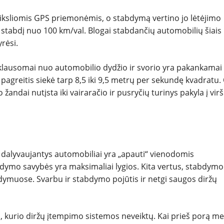
iksliomis GPS priemonėmis, o stabdymą vertino jo lėtėjimo
stabdį nuo 100 km/val. Blogai stabdančių automobilių šiais
yrėsi.
klausomai nuo automobilio dydžio ir svorio yra pakankamai
greitis siekė tarp 8,5 iki 9,5 metrų per sekundę kvadratu. 
žandai nutįsta iki vairaračio ir pusryčių turinys pakyla į virš
 dalyvaujantys automobiliai yra „apauti“ vienodomis
dymo savybės yra maksimaliai lygios. Kita vertus, stabdymo
ndymuose. Svarbu ir stabdymo pojūtis ir netgi saugos diržų
, kurio diržų įtempimo sistemos neveiktų. Kai prieš porą m