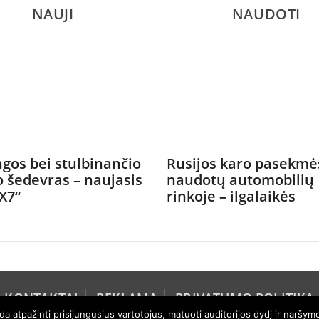
NAUJI
NAUDOTI
gos bei stulbinančio
Rusijos karo pasekmė
o šedevras – naujasis
naudotų automobilių
X7“
rinkoje – ilgalaikės
KONTAKTAI
REKLAMA
PRIVATUMO POLITIKA
 atpažinti prisijungusius vartotojus, matuoti auditorijos dydį ir naršymo 