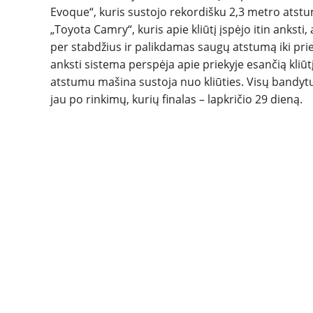
Evoque“, kuris sustojo rekordišku 2,3 metro atstum
„Toyota Camry“, kuris apie kliūtį įspėjo itin anksti,
per stabdžius ir palikdamas saugų atstumą iki prie
anksti sistema perspėja apie priekyje esančią kliūtį
atstumu mašina sustoja nuo kliūties. Visų bandytų
jau po rinkimų, kurių finalas – lapkričio 29 dieną.