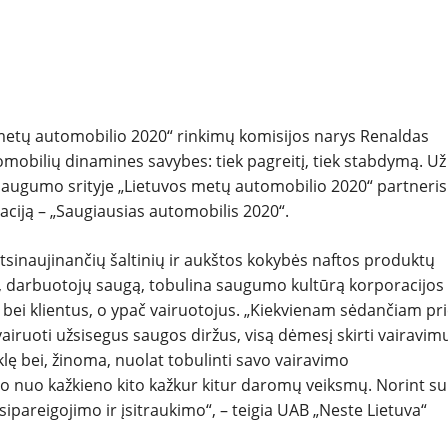
os metų automobilio 2020“ rinkimų komisijos narys Renaldas
obilių dinamines savybes: tiek pagreitį, tiek stabdymą. Už
 saugumo srityje „Lietuvos metų automobilio 2020“ partneris
aciją – „Saugiausias automobilis 2020“.
tsinaujinančių šaltinių ir aukštos kokybės naftos produktų
ų, darbuotojų saugą, tobulina saugumo kultūrą korporacijos
us bei klientus, o ypač vairuotojus. „Kiekvienam sėdančiam pr
 vairuoti užsisegus saugos diržus, visą dėmesį skirti vairavimu
ūklę bei, žinoma, nuolat tobulinti savo vairavimo
o nuo kažkieno kito kažkur kitur daromų veiksmų. Norint su
sipareigojimo ir įsitraukimo“, – teigia UAB „Neste Lietuva“