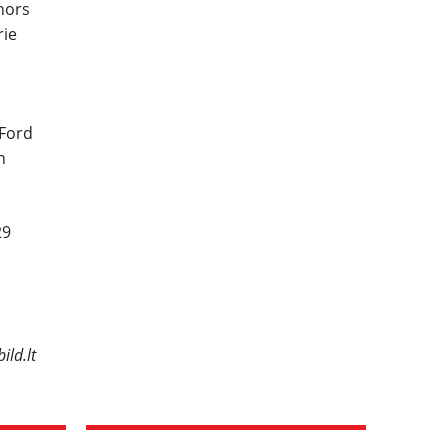
nors
rie
„Ford
n
29
ild.lt