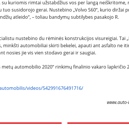
 su kuriomis rimtai užstabdžius vos per langą neiškritome, 
tuo susidorojo gerai. Nustebino „Volvo S60“, kurio diržai p
undžių atleido“, – toliau bandymų subtilybes pasakojo R.
alistu nustebino du rėminės konstrukcijos visureigiai. Tai 
minkšti automobiliai skirti bekelei, apauti ant asfalto ne iti
 nosies jie vis vien stodavo gerai ir saugiai.
s metų automobilio 2020“ rinkimų finalinio vakaro lapkričio 
automobilis/videos/542991676491716/
www.auto-b