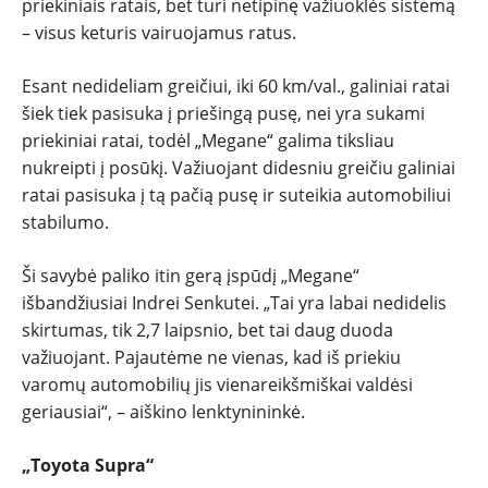
priekiniais ratais, bet turi netipinę važiuoklės sistemą
– visus keturis vairuojamus ratus.
Esant nedideliam greičiui, iki 60 km/val., galiniai ratai
šiek tiek pasisuka į priešingą pusę, nei yra sukami
priekiniai ratai, todėl „Megane“ galima tiksliau
nukreipti į posūkį. Važiuojant didesniu greičiu galiniai
ratai pasisuka į tą pačią pusę ir suteikia automobiliui
stabilumo.
Ši savybė paliko itin gerą įspūdį „Megane“
išbandžiusiai Indrei Senkutei. „Tai yra labai nedidelis
skirtumas, tik 2,7 laipsnio, bet tai daug duoda
važiuojant. Pajautėme ne vienas, kad iš priekiu
varomų automobilių jis vienareikšmiškai valdėsi
geriausiai“, – aiškino lenktynininkė.
„Toyota Supra“