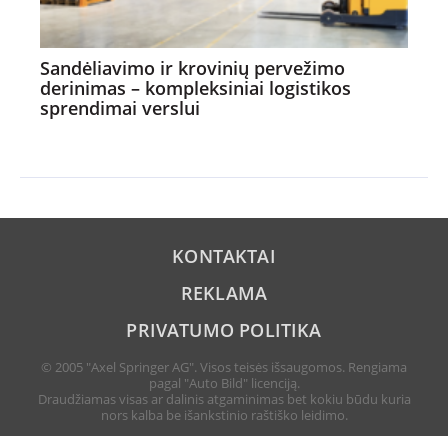
Sandėliavimo ir krovinių pervežimo
derinimas – kompleksiniai logistikos
sprendimai verslui
KONTAKTAI
REKLAMA
PRIVATUMO POLITIKA
© 2005 "Axel Springer AG". Visos teisės išsaugomos. Rengiama
pagal "Auto Bild" licenciją.
Draudžiamas visas ar dalinis atgaminimas bet kokiu būdu kuria
nors kalba be išankstinio raštiško leidimo.