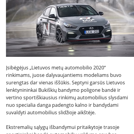
Įsibėgėjus „Lietuvos metų automobilio 2020“
rinkimams, juose dalyvaujantiems modeliams buvo
surengtas dar vienas iššūkis. Septyni garsūs Lietuvos
lenktynininkai Bukiškių bandymo poligone bandė ir
vertino sportiškiausius rinkimų automobilius slysdami
nuo specialia danga padengto kalno ir bandydami
suvaldyti automobilius slidžioje aikštėje.
NAUJIENOS
Ekstremalių sąlygų išbandymui pritaikytoje trasoje