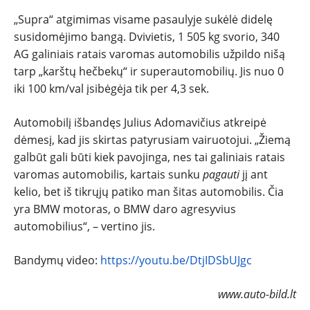
„Supra“ atgimimas visame pasaulyje sukėlė didelę
susidomėjimo bangą. Dvivietis, 1 505 kg svorio, 340
AG galiniais ratais varomas automobilis užpildo nišą
tarp „karštų hečbekų“ ir superautomobilių. Jis nuo 0
iki 100 km/val įsibėgėja tik per 4,3 sek.
Automobilį išbandęs Julius Adomavičius atkreipė
dėmesį, kad jis skirtas patyrusiam vairuotojui. „Žiemą
galbūt gali būti kiek pavojinga, nes tai galiniais ratais
varomas automobilis, kartais sunku
pagauti
jį ant
kelio, bet iš tikrųjų patiko man šitas automobilis. Čia
yra BMW motoras, o BMW daro agresyvius
automobilius“, – vertino jis.
Bandymų video:
https://youtu.be/DtjIDSbUJgc
www.auto-bild.lt