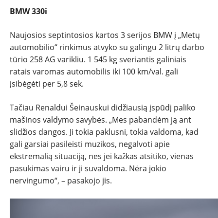
BMW 330i
Naujosios septintosios kartos 3 serijos BMW į „Metų
automobilio“ rinkimus atvyko su galingu 2 litrų darbo
tūrio 258 AG varikliu. 1 545 kg sveriantis galiniais
ratais varomas automobilis iki 100 km/val. gali
įsibėgėti per 5,8 sek.
Tačiau Renaldui Šeinauskui didžiausią įspūdį paliko
mašinos valdymo savybės. „Mes pabandėm ją ant
slidžios dangos. Ji tokia paklusni, tokia valdoma, kad
gali garsiai pasileisti muzikos, negalvoti apie
ekstremalią situaciją, nes jei kažkas atsitiko, vienas
pasukimas vairu ir ji suvaldoma. Nėra jokio
nervingumo“, – pasakojo jis.