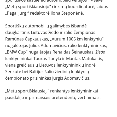
sportiškos kasdienių automobilių versijos“, – sakė
„Metų sportiškiausiojo“ rinkimų koordinatorė, laidos
„Pagal Jurgį“ redaktorė Ilona Steponėnė.
Sportiškų automobilių galimybes išbandė
daugkartinis Lietuvos žiedo ir ralio čempionas
Ramūnas Čapkauskas, „Aurum 1006 km lenktynių“
nugalėtojas Julius Adomavičius, ralio lenktynininkas,
„BMW Cup“ nugalėtojas Renaldas Šeinauskas,
žiedo
lenktynininkai Tauras Tunyla ir Mantas Matukaitis,
viena greičiausių Lietuvos lenktynininkių Indrė
Senkutė bei Baltijos šalių žiedinių lenktynių
čempionato prizininkas Jurgis Adomavičius.
„Metų sportiškiausiąjį“ renkantys lenktynininkai
pasidalijo ir pirmaisiais pretendentų vertinimais.