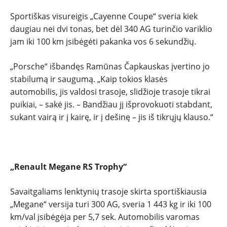
Sportiškas visureigis „Cayenne Coupe“ sveria kiek
daugiau nei dvi tonas, bet dėl 340 AG turinčio variklio
jam iki 100 km įsibėgėti pakanka vos 6 sekundžių.
„Porsche“ išbandęs Ramūnas Čapkauskas įvertino jo
stabilumą ir saugumą. „Kaip tokios klasės
automobilis, jis valdosi trasoje, slidžioje trasoje tikrai
puikiai, – sakė jis. – Bandžiau jį išprovokuoti stabdant,
sukant vairą ir į kairę, ir į dešinę – jis iš tikrųjų klauso.“
„Renault Megane RS Trophy“
Savaitgaliams lenktynių trasoje skirta sportiškiausia
„Megane“ versija turi 300 AG, sveria 1 443 kg ir iki 100
km/val įsibėgėja per 5,7 sek. Automobilis varomas