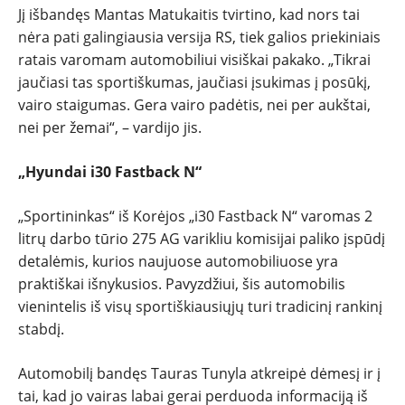
Jį išbandęs Mantas Matukaitis tvirtino, kad nors tai
nėra pati galingiausia versija RS, tiek galios priekiniais
ratais varomam automobiliui visiškai pakako. „Tikrai
jaučiasi tas sportiškumas, jaučiasi įsukimas į posūkį,
vairo staigumas. Gera vairo padėtis, nei per aukštai,
nei per žemai“, – vardijo jis.
„Hyundai i30 Fastback N“
„Sportininkas“ iš Korėjos „i30 Fastback N“ varomas 2
litrų darbo tūrio 275 AG varikliu komisijai paliko įspūdį
detalėmis, kurios naujuose automobiliuose yra
praktiškai išnykusios. Pavyzdžiui, šis automobilis
vienintelis iš visų sportiškiausiųjų turi tradicinį rankinį
stabdį.
Automobilį bandęs Tauras Tunyla atkreipė dėmesį ir į
tai, kad jo vairas labai gerai perduoda informaciją iš