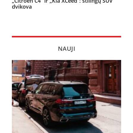
„Citroën C4“ ir „Kia XCeed“: stilingų SUV
dvikova
NAUJI