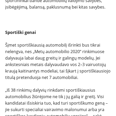
TESTAI
sportininkai bandė automobilių valdymo savybes,
įsibėgėjimą, balansą, paklusnumą bei kitas savybes.
NAUJI
NAUDOTI
Sportiški genai
REPORTAŽAI
Šįmet sportiškiausią automobilį išrinkti bus tikrai
nelengva, nes „Metų automobilio 2020“ rinkimuose
SPORTAS
dalyvauja labai daug greitų ir galingų modelių. Jei
ankstesniais metais dalyvaudavo vos 2–3 vairuotojų
kraują kaitinantys modeliai, tai šįkart į sportiškiausiojo
PATARIMAI
titulą pretenduoja net 7 automobiliai.
ĮVAIRENYBĖS
„Iš 38 rinkimų dalyvių rinkdami sportiškiausius
automobilius žiūrėjome ne tik į jų galią ir greitį. Visi
kandidatai išsiskiria tuo, kad turi sportiškumo geną –
jie sukurti specialiai vairavimo malonumui arba yra