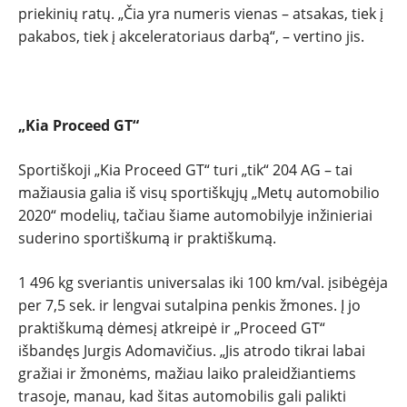
priekinių ratų. „Čia yra numeris vienas – atsakas, tiek į
pakabos, tiek į akceleratoriaus darbą“, – vertino jis.
„Kia Proceed GT“
Sportiškoji „Kia Proceed GT“ turi „tik“ 204 AG – tai
mažiausia galia iš visų sportiškųjų „Metų automobilio
2020“ modelių, tačiau šiame automobilyje inžinieriai
suderino sportiškumą ir praktiškumą.
1 496 kg sveriantis universalas iki 100 km/val. įsibėgėja
per 7,5 sek. ir lengvai sutalpina penkis žmones. Į jo
praktiškumą dėmesį atkreipė ir „Proceed GT“
išbandęs Jurgis Adomavičius. „Jis atrodo tikrai labai
gražiai ir žmonėms, mažiau laiko praleidžiantiems
trasoje, manau, kad šitas automobilis gali palikti