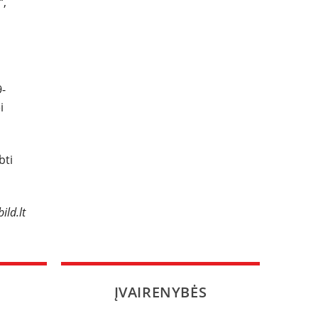
“,
9-
i
bti
ild.lt
ĮVAIRENYBĖS