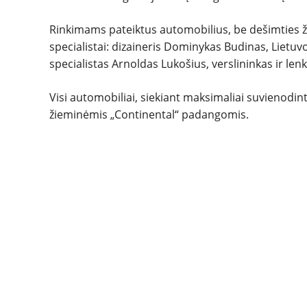
Rinkimams pateiktus automobilius, be dešimties žurn
specialistai: dizaineris Dominykas Budinas, Lietu
specialistas Arnoldas Lukošius, verslininkas ir l
Visi automobiliai, siekiant maksimaliai suvienodin
žieminėmis „Continental“ padangomis.