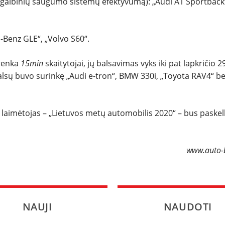
agalbinių saugumo sistemų efektyvumą): „Audi A1 Sportback
-Benz GLE“, „Volvo S60“.
 renka
15min
skaitytojai, jų balsavimas vyks iki pat lapkričio 2
balsų buvo surinkę „Audi e-tron“, BMW 330i, „Toyota RAV4“ be
 laimėtojas – „Lietuvos metų automobilis 2020“ – bus paskel
www.auto-b
NAUJI
NAUDOTI