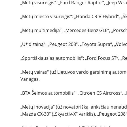
„Metų visureigis“: „Ford Ranger Raptor“, „Jeep Wr
„Metų miesto visureigis“: „Honda CR-V Hybrid“, „
„Metų multimedija“: „Mercedes-Benz GLE“, „Porsch
„Už dizainą“: „Peugeot 208“, „Toyota Supra“, „Volvo
„Sportiškiausias automobilis“: „Ford Focus ST“, „
„Metų vairas“ (už Lietuvos vardo garsinimą automo
Vanagas.
„BTA Šeimos automobilis“: „Citroen C5 Aircross“,
„Metų inovacija“ (už novatorišką, anksčiau nenaud
„Mazda CX-30“ („Skyactiv-X“ variklis), „Peugeot 208“