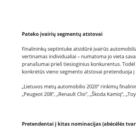
Pateko įvairių segmentų atstovai
Finalininkų septintuke atsidūrė įvairūs automobilia
vertinamas individualiai – numatoma jo vieta sav
pranašumai prieš tiesioginius konkurentus. Todėl 
konkretūs vieno segmento atstovai pretenduoja į
„Lietuvos metų automobilio 2020“ rinkimų finalini
„Peugeot 208“, „Renault Clio“, „Škoda Kamiq“, „Toy
Pretendentai į kitas nominacijas (abėcėlės tvar