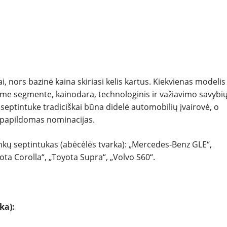
i, nors bazinė kaina skiriasi kelis kartus. Kiekvienas modelis
ame segmente, kainodara, technologinis ir važiavimo savybi
septintuke tradiciškai būna didelė automobilių įvairovė, o
 papildomas nominacijas.
nkų septintukas (abėcėlės tvarka): „Mercedes-Benz GLE“,
ota Corolla“, „Toyota Supra“, „Volvo S60“.
ka):