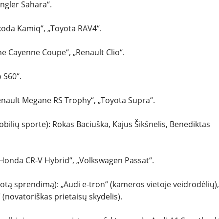
angler Sahara“.
Škoda Kamiq“, „Toyota RAV4“.
e Cayenne Coupe“, „Renault Clio“.
 S60“.
Renault Megane RS Trophy“, „Toyota Supra“.
bilių sporte): Rokas Baciuška, Kajus Šikšnelis, Benediktas
 „Honda CR-V Hybrid“, „Volkswagen Passat“.
otą sprendimą): „Audi e-tron“ (kameros vietoje veidrodėlių),
 (novatoriškas prietaisų skydelis).