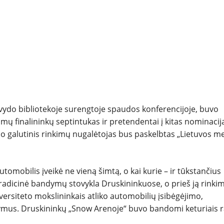
TESTAI
NAUJI
NAUDOTI
REPORTAŽAI
ažvydo bibliotekoje surengtoje spaudos konferencijoje, buvo
SPORTAS
ų finalininkų septintukas ir pretendentai į kitas nominacij
, o galutinis rinkimų nugalėtojas bus paskelbtas „Lietuvos m
PATARIMAI
ĮVAIRENYBĖS
utomobilis įveikė ne vieną šimtą, o kai kurie – ir tūkstančius
 tradicinė bandymų stovykla Druskininkuose, o prieš ją rinki
ersiteto mokslininkais atliko automobilių įsibėgėjimo,
us. Druskininkų „Snow Arenoje“ buvo bandomi keturiais r