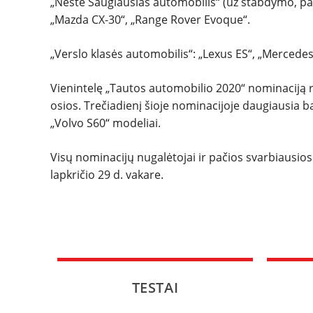
„Neste Saugiausias automobilis“ (už stabdymo, p
„Mazda CX-30“, „Range Rover Evoque“.
„Verslo klasės automobilis“: „Lexus ES“, „Mercedes
Vienintelę „Tautos automobilio 2020“ nominaciją
osios. Trečiadienį šioje nominacijoje daugiausia 
„Volvo S60“ modeliai.
Visų nominacijų nugalėtojai ir pačios svarbiausios
lapkričio 29 d. vakare.
TESTAI