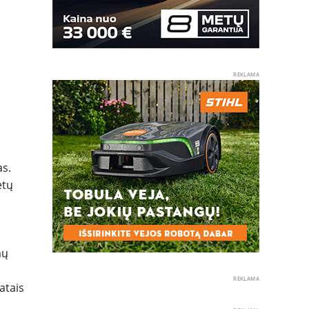
REKLAMA
as.
etų
mų
REKLAMA
atais