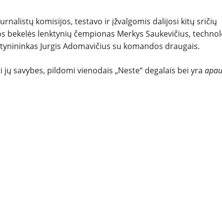
alistų komisijos, testavo ir įžvalgomis dalijosi kitų sričių
vos bekelės lenktynių čempionas Merkys Saukevičius, technol
enktynininkas Jurgis Adomavičius su komandos draugais.
ti jų savybes, pildomi vienodais „Neste“ degalais bei yra
apau