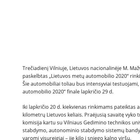
Trečiadienį Vilniuje, Lietuvos nacionalinėje M. M
paskelbtas „Lietuvos metų automobilio 2020“ rinkim
Šie automobiliai toliau bus intensyviai testuojami
automobilio 2020“ finale lapkričio 29 d.
Iki lapkričio 20 d. kiekvienas rinkimams pateiktas a
kilometrų Lietuvos keliais. Praėjusią savaitę vyko
komisija kartu su Vilniaus Gedimino technikos univ
stabdymo, autonominio stabdymo sistemų bandym
varomi visureigiai – jie kilo į sniego kalno viršų.