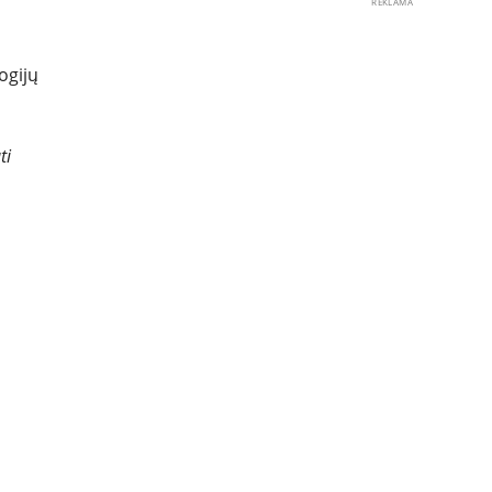
REKLAMA
ogijų
ti