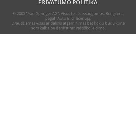
PRIVATUMO POLITIKA
© 2005 "Axel Springer AG". Visos teisės išsaugomos. Rengiama
pagal "Auto Bild" licenciją.
Draudžiamas visas ar dalinis atgaminimas bet kokiu būdu kuria
nors kalba be išankstinio raštiško leidimo.