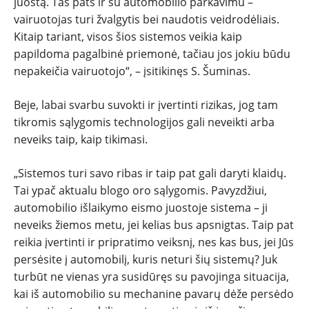
juostą. Tas pats ir su automobilio parkavimu –
vairuotojas turi žvalgytis bei naudotis veidrodėliais.
Kitaip tariant, visos šios sistemos veikia kaip
papildoma pagalbinė priemonė, tačiau jos jokiu būdu
nepakeičia vairuotojo“, – įsitikinęs S. Šuminas.
Beje, labai svarbu suvokti ir įvertinti rizikas, jog tam
tikromis sąlygomis technologijos gali neveikti arba
neveiks taip, kaip tikimasi.
„Sistemos turi savo ribas ir taip pat gali daryti klaidų.
Tai ypač aktualu blogo oro sąlygomis. Pavyzdžiui,
automobilio išlaikymo eismo juostoje sistema – ji
neveiks žiemos metu, jei kelias bus apsnigtas. Taip pat
reikia įvertinti ir pripratimo veiksnį, nes kas bus, jei Jūs
persėsite į automobilį, kuris neturi šių sistemų? Juk
turbūt ne vienas yra susidūręs su pavojinga situacija,
kai iš automobilio su mechanine pavarų dėže persėdo