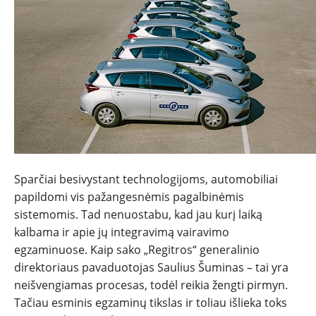
NAUJIENOS
Sparčiai besivystant technologijoms, automobiliai
TESTAI
papildomi vis pažangesnėmis pagalbinėmis
sistemomis. Tad nenuostabu, kad jau kurį laiką
kalbama ir apie jų integravimą vairavimo
NAUJI
egzaminuose. Kaip sako „Regitros“ generalinio
direktoriaus pavaduotojas Saulius Šuminas – tai yra
NAUDOTI
neišvengiamas procesas, todėl reikia žengti pirmyn.
Tačiau esminis egzaminų tikslas ir toliau išlieka toks