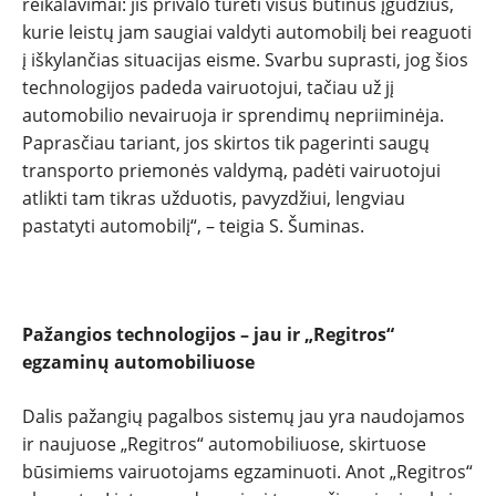
reikalavimai: jis privalo turėti visus būtinus įgūdžius,
kurie leistų jam saugiai valdyti automobilį bei reaguoti
į iškylančias situacijas eisme. Svarbu suprasti, jog šios
technologijos padeda vairuotojui, tačiau už jį
automobilio nevairuoja ir sprendimų nepriiminėja.
Paprasčiau tariant, jos skirtos tik pagerinti saugų
transporto priemonės valdymą, padėti vairuotojui
atlikti tam tikras užduotis, pavyzdžiui, lengviau
pastatyti automobilį“, – teigia S. Šuminas.
Pažangios technologijos – jau ir „Regitros“
egzaminų automobiliuose
Dalis pažangių pagalbos sistemų jau yra naudojamos
ir naujuose „Regitros“ automobiliuose, skirtuose
būsimiems vairuotojams egzaminuoti. Anot „Regitros“