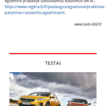
egzamino pradžioje užduodamus klausimus bei kt.:
https://www.regitra.lt/lt/paslaugos/egzaminai/praktiniai-
patarimai-ruosiantis-egzaminams
www.auto-bild.lt
TESTAI