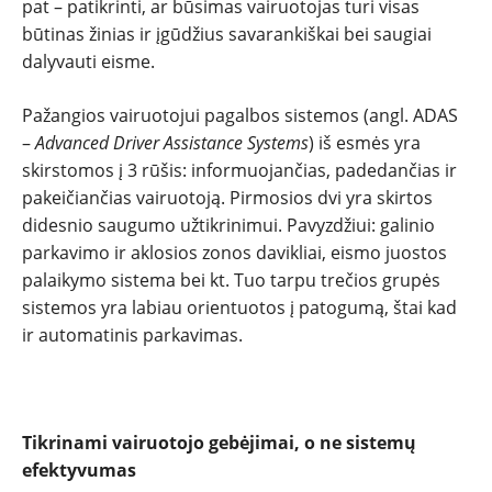
REPORTAŽAI
pat – patikrinti, ar būsimas vairuotojas turi visas
būtinas žinias ir įgūdžius savarankiškai bei saugiai
SPORTAS
dalyvauti eisme.
Pažangios vairuotojui pagalbos sistemos (angl. ADAS
PATARIMAI
–
Advanced Driver Assistance Systems
) iš esmės yra
skirstomos į 3 rūšis: informuojančias, padedančias ir
ĮVAIRENYBĖS
pakeičiančias vairuotoją. Pirmosios dvi yra skirtos
didesnio saugumo užtikrinimui. Pavyzdžiui: galinio
parkavimo ir aklosios zonos davikliai, eismo juostos
palaikymo sistema bei kt. Tuo tarpu trečios grupės
sistemos yra labiau orientuotos į patogumą, štai kad
ir automatinis parkavimas.
Tikrinami vairuotojo gebėjimai, o ne sistemų
efektyvumas