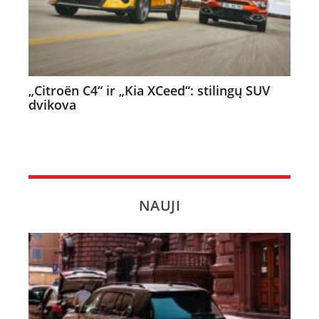
„Citroën C4“ ir „Kia XCeed“: stilingų SUV
dvikova
NAUJI