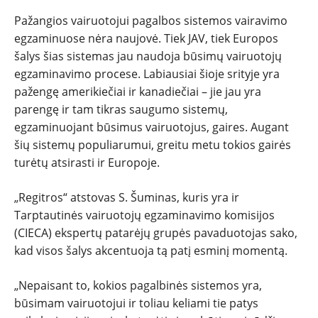
Pažangios vairuotojui pagalbos sistemos vairavimo
egzaminuose nėra naujovė. Tiek JAV, tiek Europos
šalys šias sistemas jau naudoja būsimų vairuotojų
egzaminavimo procese. Labiausiai šioje srityje yra
pažengę amerikiečiai ir kanadiečiai – jie jau yra
parengę ir tam tikras saugumo sistemų,
egzaminuojant būsimus vairuotojus, gaires. Augant
šių sistemų populiarumui, greitu metu tokios gairės
turėtų atsirasti ir Europoje.
„Regitros“ atstovas S. Šuminas, kuris yra ir
Tarptautinės vairuotojų egzaminavimo komisijos
(CIECA) ekspertų patarėjų grupės pavaduotojas sako,
kad visos šalys akcentuoja tą patį esminį momentą.
„Nepaisant to, kokios pagalbinės sistemos yra,
būsimam vairuotojui ir toliau keliami tie patys