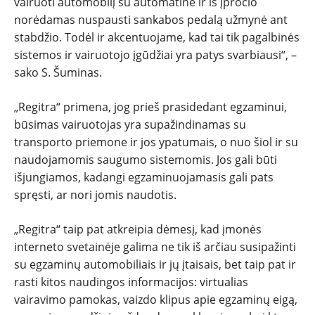
vairuoti automobilį su automatine ir iš įpročio
norėdamas nuspausti sankabos pedalą užmynė ant
stabdžio. Todėl ir akcentuojame, kad tai tik pagalbinės
sistemos ir vairuotojo įgūdžiai yra patys svarbiausi“, –
sako S. Šuminas.
„Regitra“ primena, jog prieš prasidedant egzaminui,
būsimas vairuotojas yra supažindinamas su
transporto priemone ir jos ypatumais, o nuo šiol ir su
naudojamomis saugumo sistemomis. Jos gali būti
išjungiamos, kadangi egzaminuojamasis gali pats
spręsti, ar nori jomis naudotis.
„Regitra“ taip pat atkreipia dėmesį, kad įmonės
interneto svetainėje galima ne tik iš arčiau susipažinti
su egzaminų automobiliais ir jų įtaisais, bet taip pat ir
rasti kitos naudingos informacijos: virtualias
vairavimo pamokas, vaizdo klipus apie egzaminų eigą,