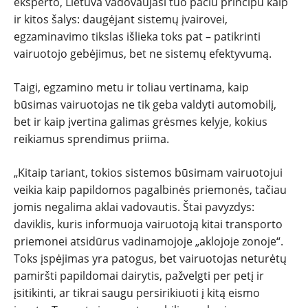
eksperto, Lietuva vadovaujasi tuo pačiu principu kaip
ir kitos šalys: daugėjant sistemų įvairovei,
egzaminavimo tikslas išlieka toks pat – patikrinti
vairuotojo gebėjimus, bet ne sistemų efektyvumą.
Taigi, egzamino metu ir toliau vertinama, kaip
būsimas vairuotojas ne tik geba valdyti automobilį,
bet ir kaip įvertina galimas grėsmes kelyje, kokius
reikiamus sprendimus priima.
„Kitaip tariant, tokios sistemos būsimam vairuotojui
veikia kaip papildomos pagalbinės priemonės, tačiau
jomis negalima aklai vadovautis. Štai pavyzdys:
daviklis, kuris informuoja vairuotoją kitai transporto
priemonei atsidūrus vadinamojoje „aklojoje zonoje“.
Toks įspėjimas yra patogus, bet vairuotojas neturėtų
pamiršti papildomai dairytis, pažvelgti per petį ir
įsitikinti, ar tikrai saugu persirikiuoti į kitą eismo