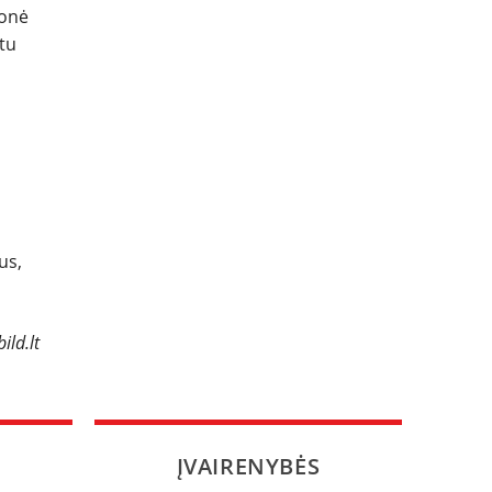
ionė
rtu
us,
ild.lt
ĮVAIRENYBĖS