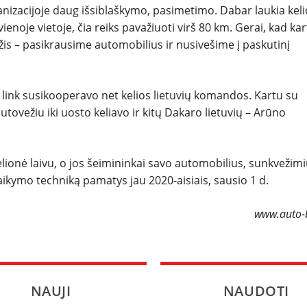
ganizacijoje daug išsiblaškymo, pasimetimo. Dabar laukia kel
vienoje vietoje, čia reiks pavažiuoti virš 80 km. Gerai, kad ka
is – pasikrausime automobilius ir nusivešime į paskutinį
o link susikooperavo net kelios lietuvių komandos. Kartu su
tovežiu iki uosto keliavo ir kitų Dakaro lietuvių – Arūno
lionė laivu, o jos šeimininkai savo automobilius, sunkvežimi
aikymo techniką pamatys jau 2020-aisiais, sausio 1 d.
www.auto-b
NAUJI
NAUDOTI