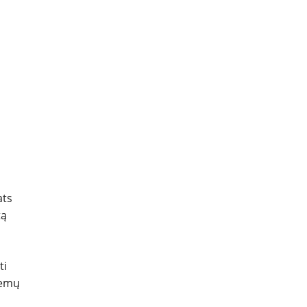
ats
tą
ti
lemų