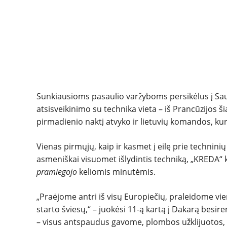
Sunkiausioms pasaulio varžyboms persikėlus į Sau
atsisveikinimo su technika vieta – iš Prancūzijos š
pirmadienio naktį atvyko ir lietuvių komandos, kuri
Vienas pirmųjų, kaip ir kasmet į eilę prie technini
asmeniškai visuomet išlydintis techniką, „KREDA“ k
pramiegojo
keliomis minutėmis.
„Praėjome antri iš visų Europiečių, praleidome vieną
starto šviesų,“ – juokėsi 11-ą kartą į Dakarą besi
– visus antspaudus gavome, plombos užklijuotos, u