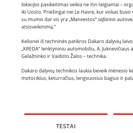
lokacijos
pasikeitimas veikia ne itin teigiamai – or
iki Uosto. Priešingai nei Le Havre, kur viskas buvo 
su mumis dar vis yra „Manvestos“
safarinis
autovež
atsisveikinimą.“
Kelionei iš techninės patikros Dakaro dalyvių laiv
„KREDA“ lenktyniniu automobiliu, A. Juknevičiaus au
Gelažninko ir Vaidoto Žalos – technika.
Dakaro dalyvių technikos laukia beveik mėnesio ke
motociklus, keturračius, lengvuosius bagius ir pal
TESTAI