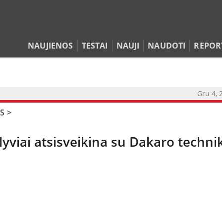
NAUJIENOS
TESTAI
NAUJI
NAUDOTI
REPOR
Gru 4, 
S
>
NAUJIENOS
lyviai atsisveikina su Dakaro techni
TESTAI
NAUJI
NAUDOTI