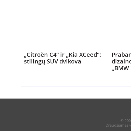
„Citroën C4“ ir „Kia XCeed“:
Praban
stilingų SUV dvikova
dizain
„BMW 
© 2005
Draudžiamas vi