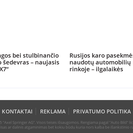
gos bei stulbinančio
Rusijos karo pasekmė
o šedevras – naujasis
naudotų automobilių
X7“
rinkoje – ilgalaikės
KONTAKTAI
REKLAMA
PRIVATUMO POLITIKA
 "Axel Springer AG". Visos teisės išsaugomos. Rengiama pagal "Auto Bild" lic
sas ar dalinis atgaminimas bet kokiu būdu kuria nors kalba be išankstinio ra