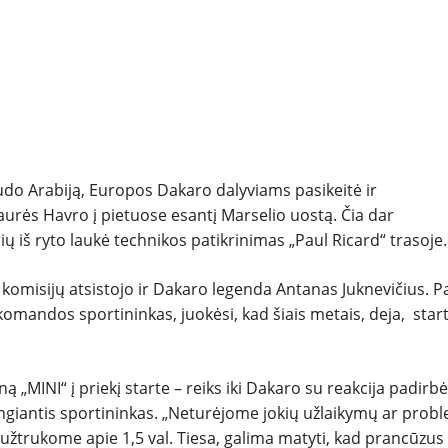
REPORTAŽAI
SPORTAS
PATARIMAI
do Arabiją, Europos Dakaro dalyviams pasikeitė ir
ĮVAIRENYBĖS
iaurės Havro į pietuose esantį Marselio uostą. Čia dar
ų iš ryto laukė technikos patikrinimas „Paul Ricard“ trasoje.
ų komisijų atsistojo ir Dakaro legenda Antanas Juknevičius. P
omandos sportininkas, juokėsi, kad šiais metais, deja, star
 „MINI“ į priekį starte – reiks iki Dakaro su reakcija padirbė
rengiantis sportininkas. „Neturėjome jokių užlaikymų ar prob
žtrukome apie 1,5 val. Tiesa, galima matyti, kad prancūzus