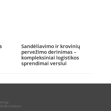
s
Sandėliavimo ir krovinių
pervežimo derinimas –
kompleksiniai logistikos
sprendimai verslui
enciją.
štiško leidimo.