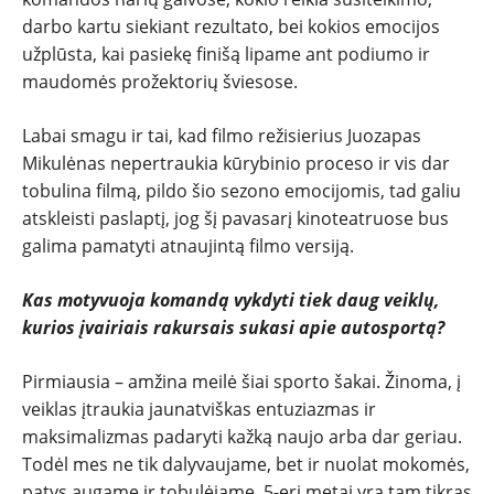
darbo kartu siekiant rezultato, bei kokios emocijos
užplūsta, kai pasiekę finišą lipame ant podiumo ir
maudomės prožektorių šviesose.
Labai smagu ir tai, kad filmo režisierius Juozapas
Mikulėnas nepertraukia kūrybinio proceso ir vis dar
tobulina filmą, pildo šio sezono emocijomis, tad galiu
atskleisti paslaptį, jog šį pavasarį kinoteatruose bus
galima pamatyti atnaujintą filmo versiją.
Kas motyvuoja komandą vykdyti tiek daug veiklų,
kurios įvairiais rakursais sukasi apie autosportą?
Pirmiausia – amžina meilė šiai sporto šakai. Žinoma, į
veiklas įtraukia jaunatviškas entuziazmas ir
maksimalizmas padaryti kažką naujo arba dar geriau.
Todėl mes ne tik dalyvaujame, bet ir nuolat mokomės,
patys augame ir tobulėjame. 5-eri metai yra tam tikras