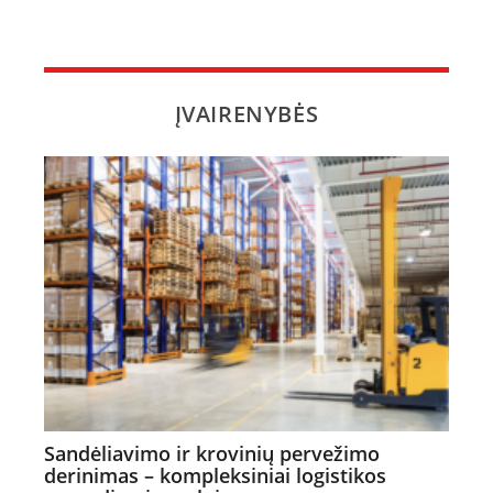
ĮVAIRENYBĖS
Sandėliavimo ir krovinių pervežimo
derinimas – kompleksiniai logistikos