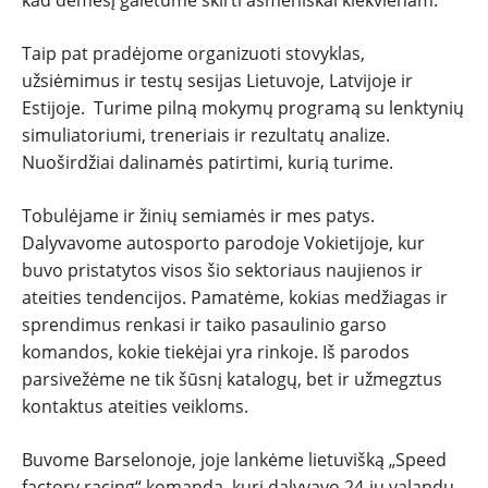
Taip pat pradėjome organizuoti stovyklas,
užsiėmimus ir testų sesijas Lietuvoje, Latvijoje ir
Estijoje. Turime pilną mokymų programą su lenktynių
simuliatoriumi, treneriais ir rezultatų analize.
Nuoširdžiai dalinamės patirtimi, kurią turime.
Tobulėjame ir žinių semiamės ir mes patys.
Dalyvavome autosporto parodoje Vokietijoje, kur
buvo pristatytos visos šio sektoriaus naujienos ir
ateities tendencijos. Pamatėme, kokias medžiagas ir
sprendimus renkasi ir taiko pasaulinio garso
komandos, kokie tiekėjai yra rinkoje. Iš parodos
parsivežėme ne tik šūsnį katalogų, bet ir užmegztus
kontaktus ateities veikloms.
Buvome Barselonoje, joje lankėme lietuvišką „Speed
factory racing“ komandą, kuri dalyvavo 24-ių valandų