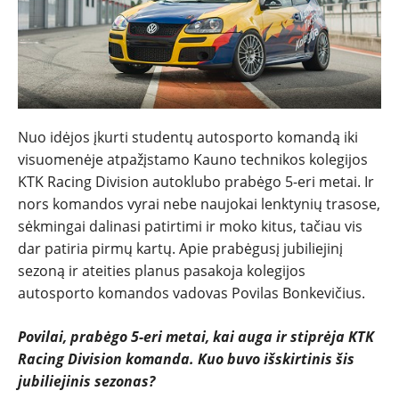
Nuo idėjos įkurti studentų autosporto komandą iki
visuomenėje atpažįstamo Kauno technikos kolegijos
KTK Racing Division autoklubo prabėgo 5-eri metai. Ir
nors komandos vyrai nebe naujokai lenktynių trasose,
sėkmingai dalinasi patirtimi ir moko kitus, tačiau vis
dar patiria pirmų kartų. Apie prabėgusį jubiliejinį
sezoną ir ateities planus pasakoja kolegijos
autosporto komandos vadovas Povilas Bonkevičius.
Povilai, prabėgo 5-eri metai, kai auga ir stiprėja KTK
Racing Division komanda. Kuo buvo išskirtinis šis
NAUJIENOS
jubiliejinis sezonas?