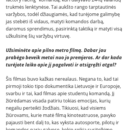
trukmės lenktynėse. Tai aukšto rango tarptautinės
varžybos, todėl džiaugiamės, kad turėjome galimybę
jas stebėti iš vidaus, matyti komandos darbą,
daromus sprendimus, pasirinktą taktiką ir matyti visą
užkulisinę šių varžybų virtuvę.
Užsiminėte apie pilno metro filmą. Dabar jau
prabėgo beveik metai nuo jo premjeros. Ar dar kada
turėjote laiko apie jį pagalvoti ir atsigręžti atgal?
Šis filmas buvo kažkas nerealaus. Negana to, kad tai
pirmoji tokio tipo dokumentika Lietuvoje ir Europoje,
svarbu ir tai, kad filmas apie studentų komandą. Jį
žiūrėdamas visada patiriu tokias emocijas, kurių
negaliu perteikti žodžiais. Tikiuosi, kad visiems
žiūrovams, kurie matė filmą kinoteatruose, pavyko
pajausti bent dalį to, kas vyksta autosporte, pilotų ir
komandos narių galvose, kokio reikia susitelkimo,