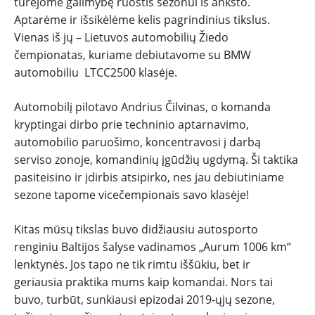
turėjome galimybę ruoštis sezonui iš anksto.
Aptarėme ir išsikėlėme kelis pagrindinius tikslus.
Vienas iš jų – Lietuvos automobilių Žiedo
čempionatas, kuriame debiutavome su BMW
automobiliu LTCC2500 klasėje.
Automobilį pilotavo Andrius Čilvinas, o komanda
kryptingai dirbo prie techninio aptarnavimo,
automobilio paruošimo, koncentravosi į darbą
serviso zonoje, komandinių įgūdžių ugdymą. Ši taktika
pasiteisino ir įdirbis atsipirko, nes jau debiutiniame
sezone tapome vicečempionais savo klasėje!
Kitas mūsų tikslas buvo didžiausiu autosporto
renginiu Baltijos šalyse vadinamos „Aurum 1006 km“
lenktynės. Jos tapo ne tik rimtu iššūkiu, bet ir
geriausia praktika mums kaip komandai. Nors tai
buvo, turbūt, sunkiausi epizodai 2019-ųjų sezone,