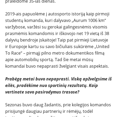
praleidome 35-ias dienas.
2019-ais papuolėme į autosporto istoriją kaip pirmoji
studentų komanda, kuri dalyvavo „Aurum 1006 km“
varžybose, varžėsi su gerokai galingesnėmis visomis
prasmėmis komandomis ir iškovojo net 19 vietą iš 38
dalyvių bendroje įskaitoje! Taip pat pirmieji Lietuvoje
ir Europoje kartu su savo bičiuliais sukūrėme „United
To Race“ – pirmąjį pilno metro dokumentikos filmą
apie automobilių sportą. Tad šie metai mūsų
komandai buvo nepaprasti žvelgiant visais aspektais.
Prabėgę metai buvo nepaprasti. Viską apžvelgsime iš
eilės, pradėkime nuo sportinių rezultatų. Kaip
vertinate savo pasirodymus trasose?
Sezonas buvo daug žadantis, prie kolegijos komandos
prisijungė daugiau partnerių ir rėmėjų, todėl