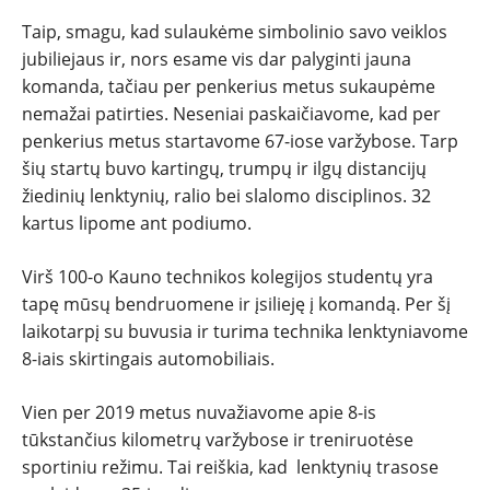
Taip, smagu, kad sulaukėme simbolinio savo veiklos
TESTAI
jubiliejaus ir, nors esame vis dar palyginti jauna
komanda, tačiau per penkerius metus sukaupėme
NAUJI
nemažai patirties. Neseniai paskaičiavome, kad per
penkerius metus startavome 67-iose varžybose. Tarp
NAUDOTI
šių startų buvo kartingų, trumpų ir ilgų distancijų
žiedinių lenktynių, ralio bei slalomo disciplinos. 32
REPORTAŽAI
kartus lipome ant podiumo.
Virš 100-o Kauno technikos kolegijos studentų yra
SPORTAS
tapę mūsų bendruomene ir įsilieję į komandą. Per šį
laikotarpį su buvusia ir turima technika lenktyniavome
PATARIMAI
8-iais skirtingais automobiliais.
ĮVAIRENYBĖS
Vien per 2019 metus nuvažiavome apie 8-is
tūkstančius kilometrų varžybose ir treniruotėse
sportiniu režimu. Tai reiškia, kad lenktynių trasose