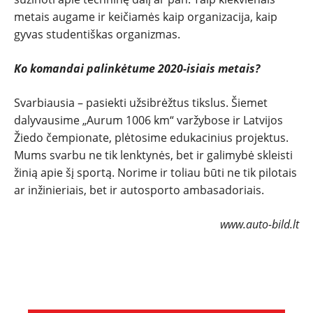
metais augame ir keičiamės kaip organizacija, kaip
gyvas studentiškas organizmas.
Ko komandai palinkėtume 2020-isiais metais?
Svarbiausia – pasiekti užsibrėžtus tikslus. Šiemet
dalyvausime „Aurum 1006 km“ varžybose ir Latvijos
Žiedo čempionate, plėtosime edukacinius projektus.
Mums svarbu ne tik lenktynės, bet ir galimybė skleisti
žinią apie šį sportą. Norime ir toliau būti ne tik pilotais
ar inžinieriais, bet ir autosporto ambasadoriais.
www.auto-bild.lt