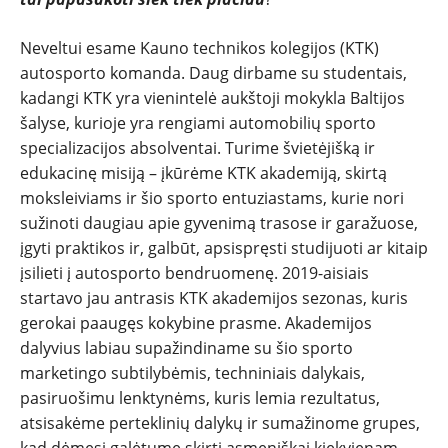
Neveltui esame Kauno technikos kolegijos (KTK)
autosporto komanda. Daug dirbame su studentais,
kadangi KTK yra vienintelė aukštoji mokykla Baltijos
šalyse, kurioje yra rengiami automobilių sporto
specializacijos absolventai. Turime švietėjišką ir
edukacinę misiją – įkūrėme KTK akademiją, skirtą
moksleiviams ir šio sporto entuziastams, kurie nori
sužinoti daugiau apie gyvenimą trasose ir garažuose,
įgyti praktikos ir, galbūt, apsispręsti studijuoti ar kitaip
įsilieti į autosporto bendruomenę. 2019-aisiais
startavo jau antrasis KTK akademijos sezonas, kuris
gerokai paaugęs kokybine prasme. Akademijos
dalyvius labiau supažindiname su šio sporto
marketingo subtilybėmis, techniniais dalykais,
pasiruošimu lenktynėms, kuris lemia rezultatus,
atsisakėme perteklinių dalykų ir sumažinome grupes,
kad dėmesį galėtume skirti asmeniškai kiekvienam.