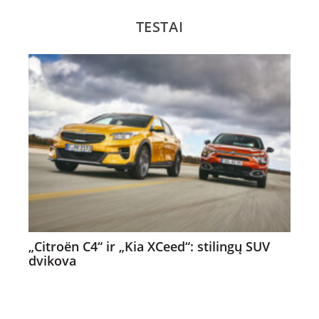
TESTAI
„Citroën C4“ ir „Kia XCeed“: stilingų SUV
dvikova