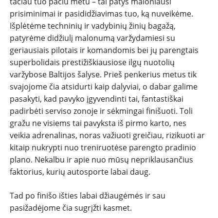
tačiau tuo pačiu metu – tai patys maloniausi
prisiminimai ir pasididžiavimas tuo, ką nuveikėme.
Išplėtėme techninių ir vadybinių žinių bagažą,
patyrėme didžiulį malonumą varžydamiesi su
geriausiais pilotais ir komandomis bei jų parengtais
superbolidais prestižiškiausiose ilgų nuotolių
varžybose Baltijos šalyse. Prieš penkerius metus tik
svajojome čia atsidurti kaip dalyviai, o dabar galime
pasakyti, kad pavyko įgyvendinti tai, fantastiškai
padirbėti serviso zonoje ir sėkmingai finišuoti. Toli
gražu ne visiems tai pavyksta iš pirmo karto, nes
veikia adrenalinas, noras važiuoti greičiau, rizikuoti ar
kitaip nukrypti nuo treniruotėse parengto pradinio
plano. Nekalbu ir apie nuo mūsų nepriklausančius
faktorius, kurių autosporte labai daug.
Tad po finišo išties labai džiaugėmės ir sau
pasižadėjome čia sugrįžti kasmet.