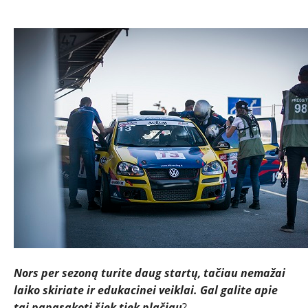
Nors per sezoną turite daug startų, tačiau nemažai
laiko skiriate ir edukacinei veiklai. Gal galite apie
tai papasakoti šiek tiek plačiau
?