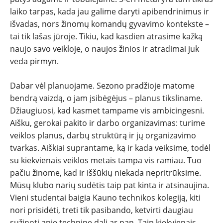
laiko tarpas, kada jau galime daryti apibendrinimus ir
išvadas, nors žinomų komandų gyvavimo kontekste –
tai tik lašas jūroje. Tikiu, kad kasdien atrasime kažką
naujo savo veikloje, o naujos žinios ir atradimai juk
veda pirmyn.
Dabar vėl planuojame. Sezono pradžioje matome
bendrą vaizdą, o jam įsibėgėjus – planus tiksliname.
Džiaugiuosi, kad kasmet tampame vis ambicingesni.
Aišku, gerokai pakito ir darbo organizavimas: turime
veiklos planus, darbų struktūrą ir jų organizavimo
tvarkas. Aiškiai suprantame, ką ir kada veiksime, todėl
su kiekvienais veiklos metais tampa vis ramiau. Tuo
pačiu žinome, kad ir iššūkių niekada nepritrūksime.
Mūsų klubo narių sudėtis taip pat kinta ir atsinaujina.
Vieni studentai baigia Kauno technikos kolegiją, kiti
nori prisidėti, treti tik pasibando, ketvirti daugiau
sužinoti apie techninę dalį ar pan. Taip kiekvienais