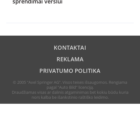
sprendimai verslui
KONTAKTAI
REKLAMA
PRIVATUMO POLITIKA
© 2005 "Axel Springer AG". Visos teisės išsaugomos. Rengiama
pagal "Auto Bild" licenciją.
Draudžiamas visas ar dalinis atgaminimas bet kokiu būdu kuria
nors kalba be išankstinio raštiško leidimo.