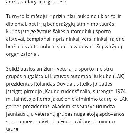
amžių sudarytose grupėse.
Turnyro laimėtojų ir prizininkų laukia ne tik prizai ir
diplomai, bet ir jų bendražygių atminimo taurės,
kurias įsteigė žymūs šalies automobilių sporto
atstovai, čempionai ir prizininkai, verslininkai, rajono
bei šalies automobilių sporto vadovai ir šių varžybų
organizatoriai.
Solidžiausios amžiumi veteranų sporto meistrų
grupės nugalėtojui Lietuvos automobilių klubo (LAK)
prezidentas Rolandas Dovidaitis įteiks jo paties
įsteigtą pirmojo „Kauno rudens“ ralio, surengto 1974
m., laimėtojo Romo Jakučionio atminimo taurę, o LAK
garbės prezidentas, akademikas Stasys Brundza
jauniausiųjų veteranų grupės nugalėtoją apdovanos
sporto meistro Vytauto Fedaravičiaus atminimo
taure.