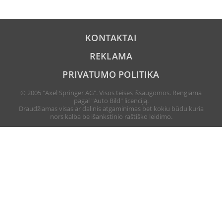
KONTAKTAI
REKLAMA
PRIVATUMO POLITIKA
© 2005 "Axel Springer AG". Visos teisės išsaugomos. Rengiama
pagal "Auto Bild" licenciją.
Draudžiamas visas ar dalinis atgaminimas bet kokiu būdu kuria
nors kalba be išankstinio raštiško leidimo.