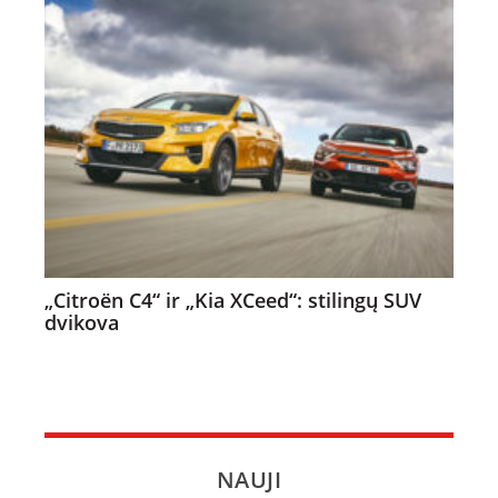
„Citroën C4“ ir „Kia XCeed“: stilingų SUV
dvikova
NAUJI