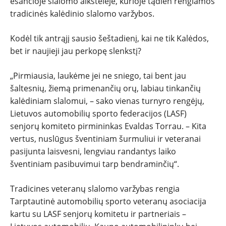
NAUDOTI
esančioje slalomo aikštelėje, kurioje tądien rengiamos
tradicinės kalėdinio slalomo varžybos.
REPORTAŽAI
Kodėl tik antrąjį sausio šeštadienį, kai ne tik Kalėdos,
bet ir naujieji jau perkopę slenkstį?
SPORTAS
„Pirmiausia, laukėme jei ne sniego, tai bent jau
PATARIMAI
šaltesnių, žiemą primenančių orų, labiau tinkančių
kalėdiniam slalomui, – sako vienas turnyro rengėjų,
ĮVAIRENYBĖS
Lietuvos automobilių sporto federacijos (LASF)
senjorų komiteto pirmininkas Evaldas Torrau. – Kita
vertus, nuslūgus šventiniam šurmuliui ir veteranai
pasijunta laisvesni, lengviau randantys laiko
šventiniam pasibuvimui tarp bendraminčių“.
Tradicines veteranų slalomo varžybas rengia
Tarptautinė automobilių sporto veteranų asociacija
kartu su LASF senjorų komitetu ir partneriais –