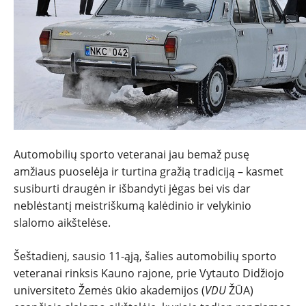
Automobilių sporto veteranai jau bemaž pusę
amžiaus puoselėja ir turtina gražią tradiciją – kasmet
susiburti draugėn ir išbandyti jėgas bei vis dar
NAUJIENOS
neblėstantį meistriškumą kalėdinio ir velykinio
slalomo aikštelėse.
TESTAI
Šeštadienį, sausio 11-ąją, šalies automobilių sporto
NAUJI
veteranai rinksis Kauno rajone, prie Vytauto Didžiojo
universiteto Žemės ūkio akademijos (
VDU
ŽŪA)