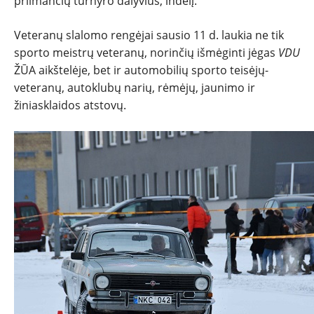
priimančių turnyro dalyvius, indėlį.
Veteranų slalomo rengėjai sausio 11 d. laukia ne tik
sporto meistrų veteranų, norinčių išmėginti jėgas
VDU
ŽŪA aikštelėje, bet ir automobilių sporto teisėjų-
veteranų, autoklubų narių, rėmėjų, jaunimo ir
žiniasklaidos atstovų.