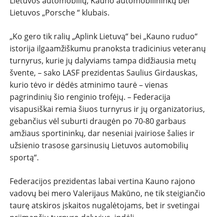
Lietuvos automobilių, Kauno automobilininkų bei
Lietuvos „Porsche “ klubais.
„Ko gero tik ralių „Aplink Lietuvą“ bei „Kauno ruduo“
istorija ilgaamžiškumu pranoksta tradicinius veteranų
turnyrus, kurie jų dalyviams tampa didžiausia metų
švente, – sako LASF prezidentas Saulius Girdauskas,
kurio tėvo ir dėdės atminimo taurė – vienas
pagrindinių šio renginio trofėjų. – Federacija
visapusiškai remia šiuos turnyrus ir jų organizatorius,
gebančius vėl suburti draugėn po 70-80 garbaus
amžiaus sportininkų, dar neseniai įvairiose šalies ir
užsienio trasose garsinusių Lietuvos automobilių
sportą“.
Federacijos prezidentas labai vertina Kauno rajono
vadovų bei mero Valerijaus Makūno, ne tik steigiančio
taurę atskiros įskaitos nugalėtojams, bet ir svetingai