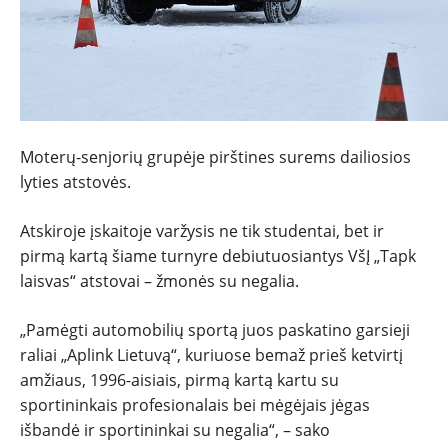
Moterų-senjorių grupėje pirštines surems dailiosios
lyties atstovės.
Atskiroje įskaitoje varžysis ne tik studentai, bet ir
pirmą kartą šiame turnyre debiutuosiantys VšĮ „Tapk
laisvas“ atstovai – žmonės su negalia.
„Pamėgti automobilių sportą juos paskatino garsieji
raliai „Aplink Lietuvą“, kuriuose bemaž prieš ketvirtį
amžiaus, 1996-aisiais, pirmą kartą kartu su
sportininkais profesionalais bei mėgėjais jėgas
išbandė ir sportininkai su negalia“, – sako