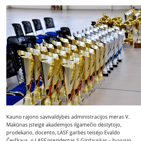
Kauno rajono savivaldybės administracijos meras V.
Makūnas įsteigė akademijos ilgamečio dėstytojo,
prodekano, docento, LASF garbės teisėjo Evaldo
Čerškaus, o LASF prezidentas S.Girdauskas – buvusio