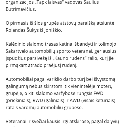
organizacijos „Tapk laisvas“ vadovas Saulius
Butrimavičius.
O pirmasis iš šios grupės atstovų paraišką atsiuntė
Rolandas Šukys iš Joniškio.
Kalėdinio slalomo trasas ketina išbandyti ir tolimojo
Sakartvelo automobilių sporto veteranai, geriausius
įspūdžius parsivežę iš „Kauno rudens“ ralio, kurį jie
pirmąkart atrado praėjusį rudenį.
Automobiliai pagal variklio darbo tūrį bei išvystomą
galingumą nebus skirstomi tik vienintelėje moterų
grupėje, o kiti slalomo varžybose rungsis FWD
(priekiniais), RWD (galiniais) ir AWD (visais keturiais)
ratais varomų automobilių grupėse.
Veteranai ir svečiai kausis irgi atskirose, pagal dalyvių