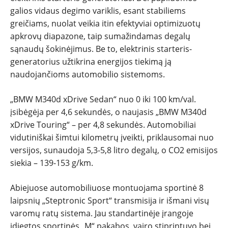
galios vidaus degimo variklis, esant stabiliems
greičiams, nuolat veikia itin efektyviai optimizuotų
apkrovų diapazone, taip sumažindamas degalų
sąnaudų šokinėjimus. Be to, elektrinis starteris-
generatorius užtikrina energijos tiekimą ją
naudojančioms automobilio sistemoms.
„BMW M340d xDrive Sedan“ nuo 0 iki 100 km/val.
įsibėgėja per 4,6 sekundės, o naujasis „BMW M340d
xDrive Touring“ – per 4,8 sekundės. Automobiliai
vidutiniškai šimtui kilometrų įveikti, priklausomai nuo
versijos, sunaudoja 5,3-5,8 litro degalų, o CO2 emisijos
siekia – 139-153 g/km.
Abiejuose automobiliuose montuojama sportinė 8
laipsnių „Steptronic Sport“ transmisija ir išmani visų
varomų ratų sistema. Jau standartinėje įrangoje
įdiegtos sportinės „M“ pakabos, vairo stiprintuvo bei