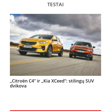
TESTAI
„Citroën C4“ ir „Kia XCeed“: stilingų SUV
dvikova