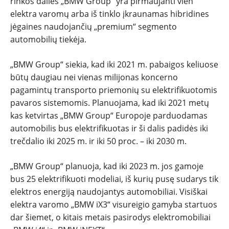
rinkos dalies „BMW Group“ yra pirmaujanti vien
elektra varomų arba iš tinklo įkraunamas hibridines
jėgaines naudojančių „premium“ segmento
automobilių tiekėja.
„BMW Group“ siekia, kad iki 2021 m. pabaigos keliuose
būtų daugiau nei vienas milijonas koncerno
pagamintų transporto priemonių su elektrifikuotomis
pavaros sistemomis. Planuojama, kad iki 2021 metų
kas ketvirtas „BMW Group“ Europoje parduodamas
automobilis bus elektrifikuotas ir ši dalis padidės iki
trečdalio iki 2025 m. ir iki 50 proc. – iki 2030 m.
„BMW Group“ planuoja, kad iki 2023 m. jos gamoje
bus 25 elektrifikuoti modeliai, iš kurių pusę sudarys tik
elektros energiją naudojantys automobiliai. Visiškai
elektra varomo „BMW iX3“ visureigio gamyba startuos
dar šiemet, o kitais metais pasirodys elektromobiliai