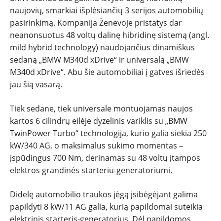
NAUJI
naujovių, smarkiai išplėsiančių 3 serijos automobilių
pasirinkimą. Kompanija Ženevoje pristatys dar
NAUDOTI
neanonsuotus 48 voltų dalinę hibridinę sistemą (angl.
mild hybrid technology) naudojančius dinamiškus
REPORTAŽAI
sedaną „BMW M340d xDrive“ ir universalą „BMW
M340d xDrive“. Abu šie automobiliai į gatves išriedės
SPORTAS
jau šią vasarą.
PATARIMAI
Tiek sedane, tiek universale montuojamas naujos
kartos 6 cilindrų eilėje dyzelinis variklis su „BMW
TwinPower Turbo“ technologija, kurio galia siekia 250
ĮVAIRENYBĖS
kW/340 AG, o maksimalus sukimo momentas –
įspūdingus 700 Nm, derinamas su 48 voltų įtampos
elektros grandinės starteriu-generatoriumi.
Didelę automobilio traukos jėgą įsibėgėjant galima
papildyti 8 kW/11 AG galia, kurią papildomai suteikia
elektrinis starteris-generatorius. Dėl papildomos