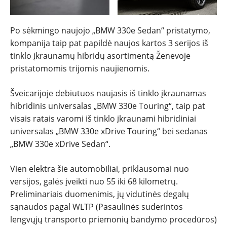
Po sėkmingo naujojo „BMW 330e Sedan“ pristatymo,
kompanija taip pat papildė naujos kartos 3 serijos iš
tinklo įkraunamų hibridų asortimentą Ženevoje
pristatomomis trijomis naujienomis.
Šveicarijoje debiutuos naujasis iš tinklo įkraunamas
hibridinis universalas „BMW 330e Touring“, taip pat
visais ratais varomi iš tinklo įkraunami hibridiniai
universalas „BMW 330e xDrive Touring“ bei sedanas
„BMW 330e xDrive Sedan“.
Vien elektra šie automobiliai, priklausomai nuo
versijos, galės įveikti nuo 55 iki 68 kilometrų.
Preliminariais duomenimis, jų vidutinės degalų
sąnaudos pagal WLTP (Pasaulinės suderintos
lengvųjų transporto priemonių bandymo procedūros)