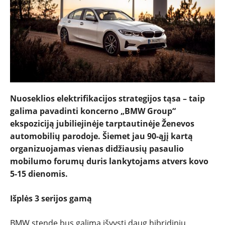
Nuoseklios elektrifikacijos strategijos tąsa – taip
galima pavadinti koncerno „BMW Group“
ekspoziciją jubiliejinėje tarptautinėje Ženevos
automobilių parodoje. Šiemet jau 90-ąjį kartą
organizuojamas vienas didžiausių pasaulio
mobilumo forumų duris lankytojams atvers kovo
NAUJIENOS
5-15 dienomis.
TESTAI
Išplės 3 serijos gamą
BMW stende bus galima išvysti daug hibridinių