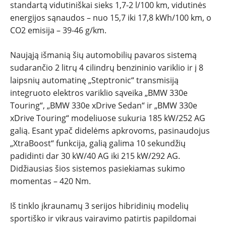
standartą vidutiniškai sieks 1,7-2 l/100 km, vidutinės
energijos sąnaudos – nuo 15,7 iki 17,8 kWh/100 km, o
CO2 emisija – 39-46 g/km.
Naująją išmanią šių automobilių pavaros sistemą
sudarančio 2 litrų 4 cilindrų benzininio variklio ir į 8
laipsnių automatinę „Steptronic“ transmisiją
integruoto elektros variklio sąveika „BMW 330e
Touring“, „BMW 330e xDrive Sedan“ ir „BMW 330e
xDrive Touring“ modeliuose sukuria 185 kW/252 AG
galią. Esant ypač didelėms apkrovoms, pasinaudojus
„XtraBoost“ funkcija, galią galima 10 sekundžių
padidinti dar 30 kW/40 AG iki 215 kW/292 AG.
Didžiausias šios sistemos pasiekiamas sukimo
momentas – 420 Nm.
Iš tinklo įkraunamų 3 serijos hibridinių modelių
sportiško ir vikraus vairavimo patirtis papildomai