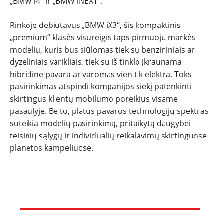
„BMW i4“ ir „BMW iNEXT“.
Rinkoje debiutavus „BMW iX3“, šis kompaktinis
„premium“ klasės visureigis taps pirmuoju markės
modeliu, kuris bus siūlomas tiek su benzininiais ar
dyzeliniais varikliais, tiek su iš tinklo įkraunama
hibridine pavara ar varomas vien tik elektra. Toks
pasirinkimas atspindi kompanijos siekį patenkinti
skirtingus klientų mobilumo poreikius visame
pasaulyje. Be to, platus pavaros technologijų spektras
suteikia modelių pasirinkimą, pritaikytą daugybei
teisinių sąlygų ir individualių reikalavimų skirtinguose
planetos kampeliuose.