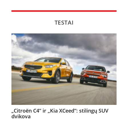
TESTAI
„Citroën C4“ ir „Kia XCeed“: stilingų SUV
dvikova