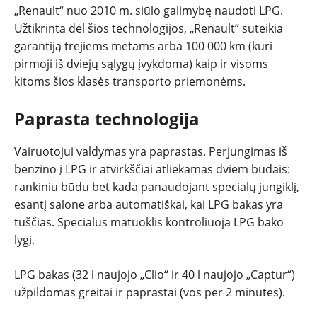
„Renault“ nuo 2010 m. siūlo galimybę naudoti LPG.
Užtikrinta dėl šios technologijos, „Renault“ suteikia
garantiją trejiems metams arba 100 000 km (kuri
pirmoji iš dviejų sąlygų įvykdoma) kaip ir visoms
kitoms šios klasės transporto priemonėms.
Paprasta technologija
Vairuotojui valdymas yra paprastas. Perjungimas iš
benzino į LPG ir atvirkščiai atliekamas dviem būdais:
rankiniu būdu bet kada panaudojant specialų jungiklį,
esantį salone arba automatiškai, kai LPG bakas yra
tuščias. Specialus matuoklis kontroliuoja LPG bako
lygį.
LPG bakas (32 l naujojo „Clio“ ir 40 l naujojo „Captur“)
užpildomas greitai ir paprastai (vos per 2 minutes).