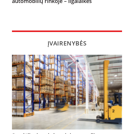
automobilių rinkoje – ilgalaikės
ĮVAIRENYBĖS