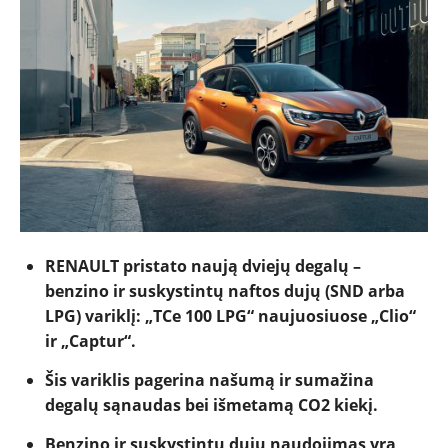
NAUJIENOS
RENAULT pristato naują dviejų degalų –
benzino ir suskystintų naftos dujų (SND arba
TESTAI
LPG) variklį: „TCe 100 LPG“ naujuosiuose „Clio“
ir „Captur“.
NAUJI
Šis variklis pagerina našumą ir sumažina
degalų sąnaudas bei išmetamą CO2 kiekį.
NAUDOTI
Benzino ir suskystintų dujų naudojimas yra