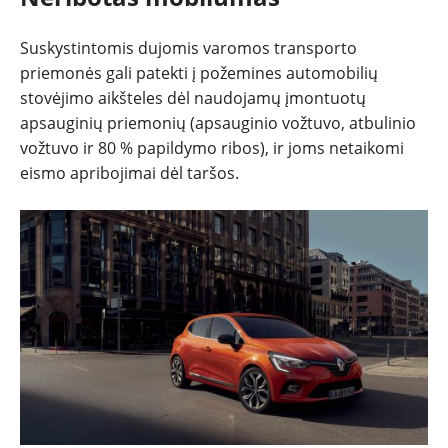
Suskystintomis dujomis varomos transporto
priemonės gali patekti į požemines automobilių
stovėjimo aikšteles dėl naudojamų įmontuotų
apsauginių priemonių (apsauginio vožtuvo, atbulinio
vožtuvo ir 80 % papildymo ribos), ir joms netaikomi
eismo apribojimai dėl taršos.