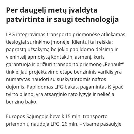
Per daugelį metų įvaldyta
patvirtinta ir saugi technologija
LPG integravimas transporto priemonėse atliekamas
tiesiogiai surinkimo įmonėje. Klientui tai reiškia:
paprastą užsakymą be jokio papildomo delsimo ir
vienintelį apmokytą kontaktinį asmenį, kuris
garantuoja ir prižiūri transporto priemonę „Renault“
tinkle. Jau projektavimo etape benzininis variklis yra
numatytas naudoti su suskystintomis naftos
dujomis. Papildomas LPG bakas, pagamintas iš ypač
tvirto plieno, yra atsarginio rato lygyje ir neliečia
benzino bako.
Europos Sąjungoje beveik 15 mln. transporto
priemonių naudoja LPG, 26 mln. – visame pasaulyje.