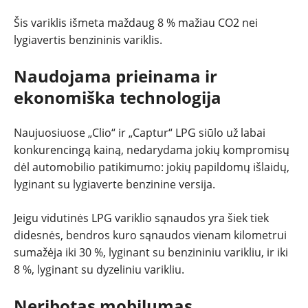
Šis variklis išmeta maždaug 8 % mažiau CO2 nei
lygiavertis benzininis variklis.
Naudojama prieinama ir
ekonomiška technologija
Naujuosiuose „Clio“ ir „Captur“ LPG siūlo už labai
konkurencingą kainą, nedarydama jokių kompromisų
dėl automobilio patikimumo: jokių papildomų išlaidų,
lyginant su lygiaverte benzinine versija.
Jeigu vidutinės LPG variklio sąnaudos yra šiek tiek
didesnės, bendros kuro sąnaudos vienam kilometrui
sumažėja iki 30 %, lyginant su benzininiu varikliu, ir iki
8 %, lyginant su dyzeliniu varikliu.
Neribotas mobilumas