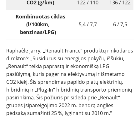
CO2 (g/km)
122 / 110
136 / 122
Kombinuotas ciklas
(l/100km,
5,4 / 7,7
6 / 7,5
benzinas/LPG)
Raphaèle Jarry,
„
Renault France“ produktų rinkodaros
direktorė: „Susidūrus su energijos pokyčių iššūkiu,
„Renault“ teikia paprastą ir ekonomišką LPG
pasiūlymą, kuris pagerina efektyvumą ir išmetamo
CO2 kiekį. Šis sprendimas papildo platų elektrinių,
hibridinių ir „Plug-In“ hibridinių transporto priemonių
pasirinkimą. Šis požiūris prisideda prie „Renault“
grupės įsipareigojimo 2022 m. bendrą anglies
pėdsaką sumažinti 25 %, lyginant su 2010 m.“