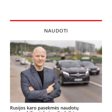
NAUDOTI
Rusijos karo pasekmės naudotų