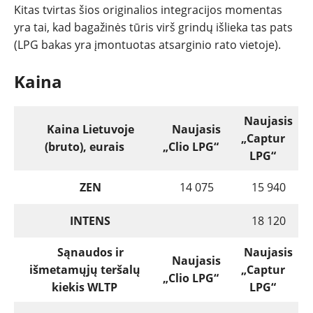
Kitas tvirtas šios originalios integracijos momentas
yra tai, kad bagažinės tūris virš grindų išlieka tas pats
(LPG bakas yra įmontuotas atsarginio rato vietoje).
Kaina
Naujasis
Kaina Lietuvoje
Naujasis
„Captur
(bruto), eurais
„Clio LPG“
LPG“
ZEN
14 075
15 940
INTENS
18 120
Sąnaudos ir
Naujasis
Naujasis
išmetamųjų teršalų
„Captur
„Clio LPG“
kiekis WLTP
LPG“