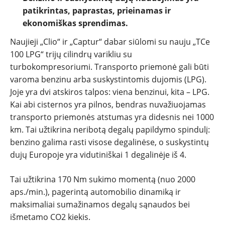
patikrintas, paprastas, prieinamas ir
REPORTAŽAI
ekonomiškas sprendimas.
SPORTAS
Naujieji „Clio“ ir „Captur“ dabar siūlomi su nauju „TCe
100 LPG“ trijų cilindrų varikliu su
turbokompresoriumi. Transporto priemonė gali būti
PATARIMAI
varoma benzinu arba suskystintomis dujomis (LPG).
Joje yra dvi atskiros talpos: viena benzinui, kita – LPG.
ĮVAIRENYBĖS
Kai abi cisternos yra pilnos, bendras nuvažiuojamas
transporto priemonės atstumas yra didesnis nei 1000
km. Tai užtikrina neribotą degalų papildymo spindulį:
benzino galima rasti visose degalinėse, o suskystintų
dujų Europoje yra vidutiniškai 1 degalinėje iš 4.
Tai užtikrina 170 Nm sukimo momentą (nuo 2000
aps./min.), pagerintą automobilio dinamiką ir
maksimaliai sumažinamos degalų sąnaudos bei
išmetamo CO2 kiekis.