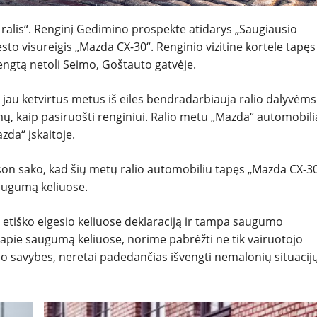
ĮVAIRENYBĖS
ų ralis“. Renginį Gedimino prospekte atidarys „Saugiausio
sto visureigis „Mazda CX-30“. Renginio vizitine kortele tapęs
engtą netoli Seimo, Goštauto gatvėje.
jau ketvirtus metus iš eiles bendradarbiauja ralio dalyvėms
ų, kaip pasiruošti renginiui. Ralio metu „Mazda“ automobili
zda“ įskaitoje.
son sako, kad šių metų ralio automobiliu tapęs „Mazda CX-3
augumą keliuose.
 etiško elgesio keliuose deklaraciją ir tampa saugumo
ie saugumą keliuose, norime pabrėžti ne tik vairuotojo
 savybes, neretai padedančias išvengti nemalonių situacijų