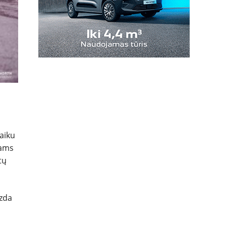
laiku
žams
tų
azda