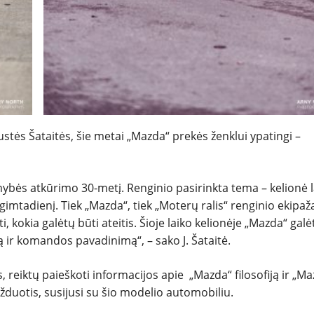
stės Šataitės, šie metai „Mazda“ prekės ženklui ypatingi –
mybės atkūrimo 30-metį. Renginio pasirinkta tema –
kelionė 
gimtadienį. Tiek „Mazda“, tiek „Moterų ralis“ renginio ekipa
ti, kokia galėtų būti ateitis. Šioje laiko kelionėje „Mazda“ galė
ą ir komandos pavadinimą“, –
sako J. Šataitė.
 reiktų paieškoti informacijos apie „Mazda“ filosofiją ir „M
žduotis, susijusi su šio modelio automobiliu.