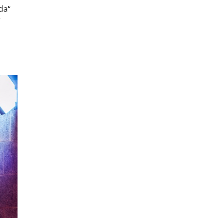
da“
“