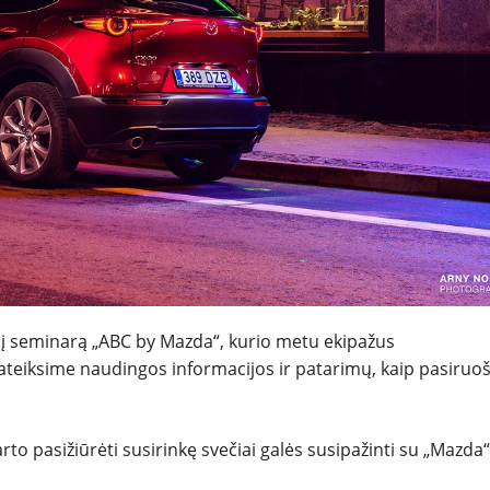
inį seminarą „ABC by Mazda“, kurio metu ekipažus
teiksime naudingos informacijos ir patarimų, kaip pasiruoš
arto pasižiūrėti susirinkę svečiai galės susipažinti su „Mazda“