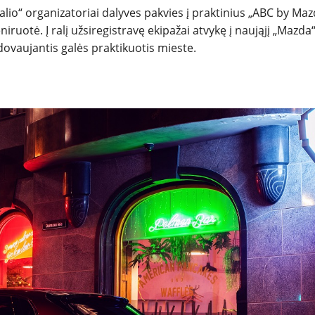
alio“ organizatoriai dalyves pakvies į praktinius „ABC by Maz
ruotė. Į ralį užsiregistravę ekipažai atvykę į naująjį „Mazda
adovaujantis galės praktikuotis mieste.