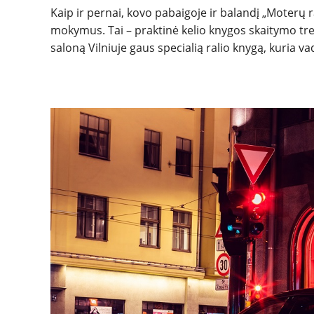
Kaip ir pernai, kovo pabaigoje ir balandį „Moterų r
mokymus. Tai – praktinė kelio knygos skaitymo treni
saloną Vilniuje gaus specialią ralio knygą, kuria v