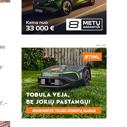
REKLAMA
ais
0“
“, –