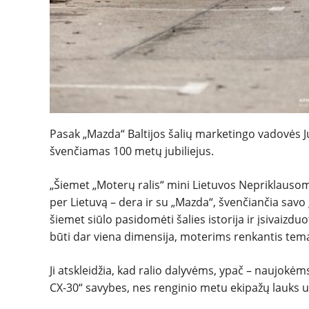
Pasak „Mazda“ Baltijos šalių marketingo vadovės Ju
švenčiamas 100 metų jubiliejus.
„Šiemet „Moterų ralis“ mini Lietuvos Nepriklauso
per Lietuvą –
dera ir su „Mazda“, švenčiančia savo 
šiemet siūlo pasidomėti šalies istorija ir įsivaizduo
būti dar viena dimensija, moterims renkantis tem
Ji atskleidžia, kad ralio dalyvėms, ypač –
naujokėms,
CX-30“ savybes, nes renginio metu ekipažų lauks u