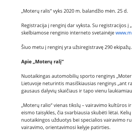
„Moterų ralis“ vyks 2020 m. balandžio mėn. 25 d.
Registracija į renginį dar vyksta. Su registracijos į
skelbiamose renginio interneto svetainėje
www.mot
Šiuo metu į renginį yra užsiregistravę 290 ekipažų.
Apie „Moterų ralį“
Nuotaikingas automobilių sporto renginys „Moterų
Lietuvoje neturintis masiškiausias renginys „ant r
gausaus dalyvių skaičiaus ir tapo vienu laukiamiau
„Moterų ralio“ vienas tikslų – vairavimo kultūros 
eismo taisykles, čia svarbiausia skubėti lėtai. Kelių
nuotaikingos užduotys bei specialios vairavimo 
vairavimo, orientavimosi kelyje patirties.