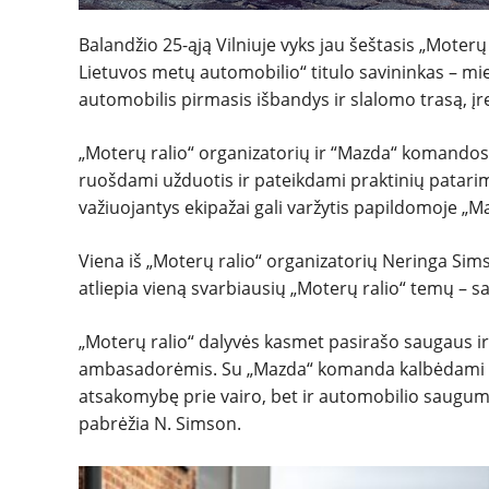
Balandžio 25-ąją Vilniuje vyks jau šeštasis „Moter
Lietuvos metų automobilio“ titulo savininkas – mie
automobilis pirmasis išbandys ir slalomo trasą, įr
„Moterų ralio“ organizatorių ir “Mazda“ komandos 
ruošdami užduotis ir pateikdami praktinių patarim
važiuojantys ekipažai gali varžytis papildomoje „Ma
Viena iš „Moterų ralio“ organizatorių Neringa Sim
atliepia vieną svarbiausių „Moterų ralio“ temų –
s
„Moterų ralio“ dalyvės kasmet pasirašo saugaus ir
ambasadorėmis. Su „Mazda“ komanda kalbėdami ap
atsakomybę prie vairo, bet ir automobilio saugumo
pabrėžia N. Simson.