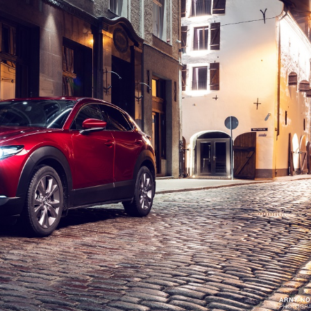
NAUJIENOS
TESTAI
NAUJI
NAUDOTI
REPORTAŽAI
SPORTAS
PATARIMAI