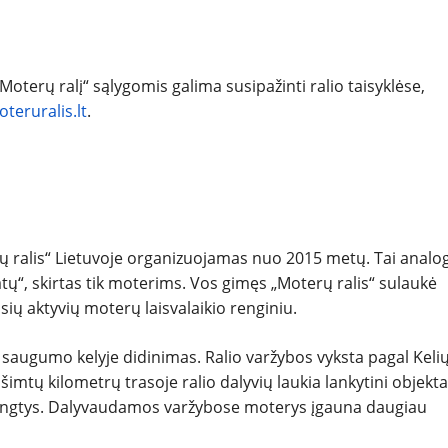
 „Moterų ralį“ sąlygomis galima susipažinti ralio taisyklėse,
eruralis.lt
.
 ralis“ Lietuvoje organizuojamas nuo 2015 metų. Tai analo
atų“, skirtas tik moterims. Vos gimęs „Moterų ralis“ sulaukė
sių aktyvių moterų laisvalaikio renginiu.
ir saugumo kelyje didinimas. Ralio varžybos vyksta pagal Keli
 šimtų kilometrų trasoje ralio dalyvių laukia lankytini objekta
rungtys. Dalyvaudamos varžybose moterys įgauna daugiau