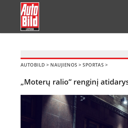
?>
AUTOBILD
>
NAUJIENOS
>
SPORTAS
>
„Moterų ralio“ renginį atidar